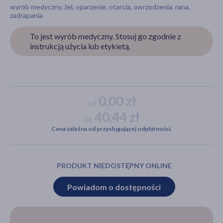
wyrób medyczny, żel, oparzenie, otarcia, owrzodzenia, rana,
zadrapania
To jest wyrób medyczny. Stosuj go zgodnie z
akijażu
instrukcją użycia lub etykietą.
Hit
0,00 zł
od
40,44 zł
do
Cena zależna od przysługującej odpłatności.
PRODUKT NIEDOSTĘPNY ONLINE
Powiadom o dostępności