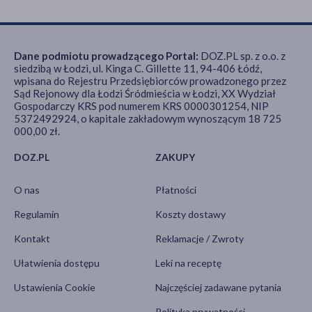
Dane podmiotu prowadzącego Portal:
DOZ.PL sp. z o.o. z
siedzibą w Łodzi, ul. Kinga C. Gillette 11, 94-406 Łódź,
wpisana do Rejestru Przedsiębiorców prowadzonego przez
Sąd Rejonowy dla Łodzi Śródmieścia w Łodzi, XX Wydział
Gospodarczy KRS pod numerem KRS 0000301254, NIP
5372492924, o kapitale zakładowym wynoszącym 18 725
000,00 zł.
DOZ.PL
ZAKUPY
O nas
Płatności
Regulamin
Koszty dostawy
Kontakt
Reklamacje / Zwroty
Ułatwienia dostępu
Leki na receptę
Ustawienia Cookie
Najczęściej zadawane pytania
Polityka prywatności