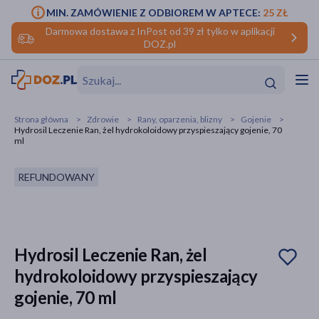
MIN. ZAMÓWIENIE Z ODBIOREM W APTECE:
25 ZŁ
Darmowa dostawa z InPost od 39 zł tylko w aplikacji
DOZ.pl
w
Hit
Hit
Strona główna
Zdrowie
Rany, oparzenia, blizny
Gojenie
Hydrosil Leczenie Ran, żel hydrokoloidowy przyspieszający gojenie, 70
ofory
ml
do makijażu
dzieci
ść
Hit
Hit
REFUNDOWANY
ące
rmową
kijażu
ść
Hit
Hydrosil Leczenie Ran, żel
hydrokoloidowy przyspieszający
w
Hit
Hit
gojenie, 70 ml
ść
Hit