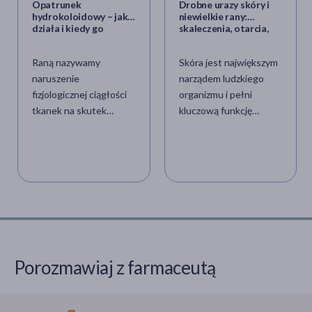
Opatrunek
Drobne urazy skóry i
hydrokoloidowy – jak
niewielkie rany:
działa i kiedy go
skaleczenia, otarcia,
stosować?
oparzenia, siniaki –
pierwsza pomoc
Raną nazywamy
Skóra jest największym
naruszenie
narządem ludzkiego
fizjologicznej ciągłości
organizmu i pełni
tkanek na skutek
kluczową funkcję
zewnętrznych
bariery ochronnej, która
czynników
oddziela środowisko
chemicznych,
wewnętrzne ustroju od
fizycznych,
czynników
mechanicznych,
zewnętrznych. Jej
cieplnych lub w wyniku
integralność jest jednak
zabiegu chirurgicznego.
nieustannie
Prawidłowo
wystawiana na próbę
przeprowadzony
podczas codziennych
Porozmawiaj z farmaceutą
proces gojenia rany
aktywności, co
umożliwia przywrócenie
nieuchronnie prowadzi
pełnej ciągłości oraz
do powstawania