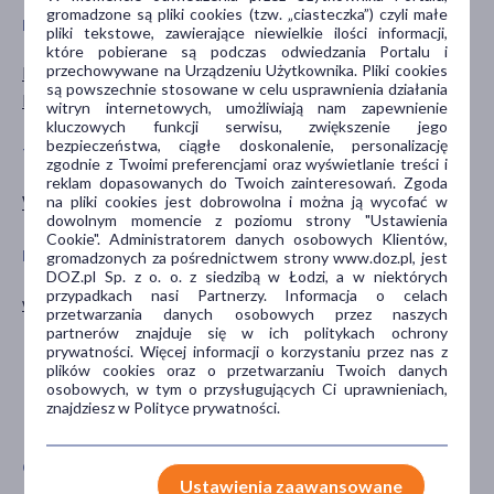
gromadzone są pliki cookies (tzw. „ciasteczka”) czyli małe
PŁEĆ
WIEK
pliki tekstowe, zawierające niewielkie ilości informacji,
które pobierane są podczas odwiedzania Portalu i
przechowywane na Urządzeniu Użytkownika. Pliki cookies
Mężczyzna
dla dorosłych
są powszechnie stosowane w celu usprawnienia działania
Kobieta
witryn internetowych, umożliwiają nam zapewnienie
kluczowych funkcji serwisu, zwiększenie jego
bezpieczeństwa, ciągłe doskonalenie, personalizację
TYP PRODUKTU
POSTAĆ
zgodnie z Twoimi preferencjami oraz wyświetlanie treści i
reklam dopasowanych do Twoich zainteresowań. Zgoda
Wyrób medyczny
żel
na pliki cookies jest dobrowolna i można ją wycofać w
dowolnym momencie z poziomu strony "Ustawienia
Cookie". Administratorem danych osobowych Klientów,
DZIAŁANIE/WŁAŚCIWOŚCI
PROBLEM
gromadzonych za pośrednictwem strony www.doz.pl, jest
DOZ.pl Sp. z o. o. z siedzibą w Łodzi, a w niektórych
przypadkach nasi Partnerzy. Informacja o celach
wspomagające
oparzenie
przetwarzania danych osobowych przez naszych
otarcia
partnerów znajduje się w ich politykach ochrony
prywatności. Więcej informacji o korzystaniu przez nas z
owrzodzenia
plików cookies oraz o przetwarzaniu Twoich danych
rana
osobowych, w tym o przysługujących Ci uprawnieniach,
znajdziesz w Polityce prywatności.
zadrapania
CZĘŚĆ CIAŁA
PORA STOSOWANIA
Ustawienia zaawansowane