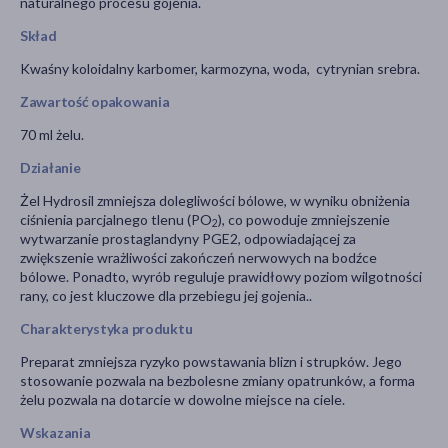
naturalnego procesu gojenia.
Skład
Kwaśny koloidalny karbomer, karmozyna, woda, cytrynian srebra.
Zawartość opakowania
70 ml żelu.
Działanie
Żel Hydrosil zmniejsza dolegliwości bólowe, w wyniku obniżenia
ciśnienia parcjalnego tlenu (PO
), co powoduje zmniejszenie
2
wytwarzanie prostaglandyny PGE2, odpowiadającej za
zwiększenie wrażliwości zakończeń nerwowych na bodźce
bólowe. Ponadto, wyrób reguluje prawidłowy poziom wilgotności
rany, co jest kluczowe dla przebiegu jej gojenia..
Charakterystyka produktu
Preparat zmniejsza ryzyko powstawania blizn i strupków. Jego
stosowanie pozwala na bezbolesne zmiany opatrunków, a forma
żelu pozwala na dotarcie w dowolne miejsce na ciele.
Wskazania