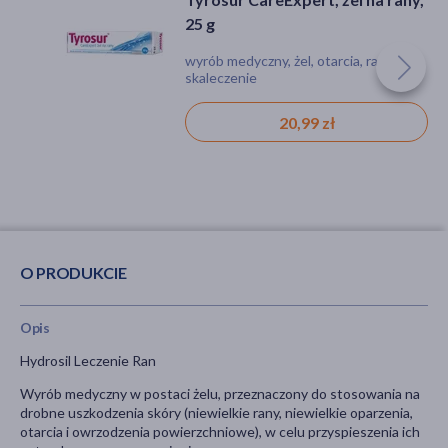
25 g
przyśpieszający gojenie, 50 g
wyrób medyczny, żel, otarcia, rana,
wyrób medyczny, żel, oparzenie,
skaleczenie
otarcia, rana, skaleczenie, zadrapania
20,99 zł
31,99 zł
O PRODUKCIE
Opis
Hydrosil Leczenie Ran
Wyrób medyczny w postaci żelu, przeznaczony do stosowania na
drobne uszkodzenia skóry (niewielkie rany, niewielkie oparzenia,
otarcia i owrzodzenia powierzchniowe), w celu przyspieszenia ich