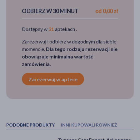
ODBIERZ W 30 MINUT
od 0,00 zł
Dostępny w
31
aptekach .
Zarezerwuj i odbierz w dogodnym dla siebie
momencie.
Dla tego rodzaju rezerwacji nie
obowiązuje minimalna wartość
zamówienia.
Zarezerwuj w aptece
PODOBNE PRODUKTY
INNI KUPOWALI RÓWNIEŻ
Tyrosur CareExpert, żel na rany,
Help4Skin Gojenie Ran, żel