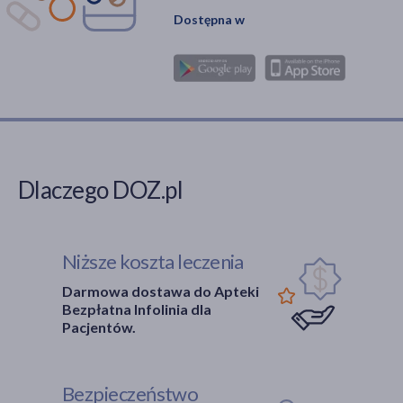
Dostępna w
procesu gojenia oraz
znajomość
nowoczesnych
standardów
antyseptyki pozwalają
na skuteczne
zarządzanie tymi
powszechnymi
Dlaczego DOZ.pl
dolegliwościami w
warunkach domowych.
Niższe koszta leczenia
Darmowa dostawa do Apteki
Bezpłatna Infolinia dla
Pacjentów.
Bezpieczeństwo