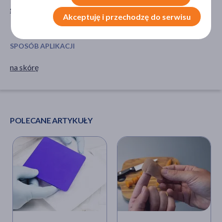
skóra
na dzień
Akceptuję i przechodzę do serwisu
na noc
SPOSÓB APLIKACJI
na skórę
POLECANE ARTYKUŁY