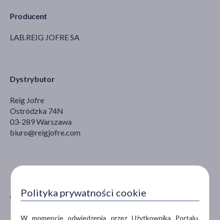
Producent
LAB.REIG JOFRE SA
Dystrybutor
Reig Jofre
Ostródzka 74N
03-289 Warszawa
biuro@reigjofre.com
Polityka prywatności cookie
CECHY PRODUKTU
W momencie odwiedzenia przez Użytkownika Portalu,