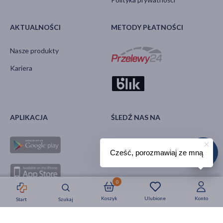
AKTUALNOŚCI
METODY PŁATNOŚCI
Nasze produkty
Kariera
APLIKACJA
ŚLEDŹ NAS NA
Cześć, porozmawiaj ze mną
0
Koszyk
Ulubione
Konto
Start
Szukaj
Strefa okazji
Nowości
Krótkie daty