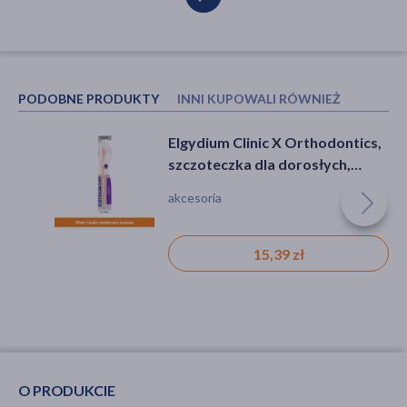
PODOBNE PRODUKTY
INNI KUPOWALI RÓWNIEŻ
Elgydium Clinic X Orthodontics,
Gum ActiVital, pasta do do
szczoteczka dla dorosłych,
codziennej pielęgnacji zębów z
średnia, 1 szt.
koenzymem Q10 i
akcesoria
pasta, próchnica, kamień
antyoksydantami, 75 ml
15,39 zł
19,99 zł
O PRODUKCIE