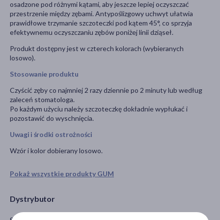
osadzone pod różnymi kątami, aby jeszcze lepiej oczyszczać
przestrzenie między zębami. Antypoślizgowy uchwyt ułatwia
prawidłowe trzymanie szczoteczki pod kątem 45°, co sprzyja
efektywnemu oczyszczaniu zębów poniżej linii dziąseł.
Produkt dostępny jest w czterech kolorach (wybieranych
losowo).
Stosowanie produktu
Czyścić zęby co najmniej 2 razy dziennie po 2 minuty lub według
zaleceń stomatologa.
Po każdym użyciu należy szczoteczkę dokładnie wypłukać i
pozostawić do wyschnięcia.
Uwagi i środki ostrożności
Wzór i kolor dobierany losowo.
Pokaż wszystkie produkty GUM
Dystrybutor
Sunstar Europe S.A. Oddział w Polsce