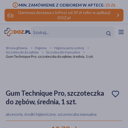
MIN. ZAMÓWIENIE Z ODBIOREM W APTECE:
25 ZŁ
Darmowa dostawa z InPost od 39 zł tylko w aplikacji
DOZ.pl
w
Hit
Hit
Strona główna
Higiena
Higiena jamy ustnej
Szczoteczki do zębów
Szczoteczki manualne
ofory
Gum Technique Pro, szczoteczka do zębów, średnia, 1 szt.
do makijażu
dzieci
ść
Hit
Hit
ące
rmową
kijażu
Gum Technique Pro, szczoteczka
ść
Hit
do zębów, średnia, 1 szt.
w
Hit
Hit
akcesoria, środki higieniczne, szczoteczka manualna
ść
Hit