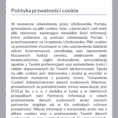
Al. Jerozolimskie 181b
Polityka prywatności cookie
02-222 Warszawa
kontakt@pl.sunstar.com
W momencie odwiedzenia przez Użytkownika Portalu,
gromadzone są pliki cookies (tzw. „ciasteczka”) czyli małe
pliki tekstowe, zawierające niewielkie ilości informacji,
które pobierane są podczas odwiedzania Portalu i
przechowywane na Urządzeniu Użytkownika. Pliki cookies
są powszechnie stosowane w celu usprawnienia działania
witryn internetowych, umożliwiają nam zapewnienie
CECHY PRODUKTU
kluczowych funkcji serwisu, zwiększenie jego
bezpieczeństwa, ciągłe doskonalenie, personalizację
zgodnie z Twoimi preferencjami oraz wyświetlanie treści i
reklam dopasowanych do Twoich zainteresowań. Zgoda
TWARDOŚĆ SZCZOTECZKI
RODZAJ SZCZOTECZKI
na pliki cookies jest dobrowolna i można ją wycofać w
dowolnym momencie z poziomu strony "Ustawienia
średnia
manualna
Cookie". Administratorem danych osobowych Klientów,
gromadzonych za pośrednictwem strony www.doz.pl, jest
DOZ.pl Sp. z o. o. z siedzibą w Łodzi, a w niektórych
PŁEĆ
WIEK
przypadkach nasi Partnerzy. Informacja o celach
przetwarzania danych osobowych przez naszych
partnerów znajduje się w ich politykach ochrony
Mężczyzna
dla młodzieży
prywatności. Więcej informacji o korzystaniu przez nas z
Kobieta
dla dorosłych
plików cookies oraz o przetwarzaniu Twoich danych
osobowych, w tym o przysługujących Ci uprawnieniach,