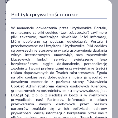
Dystrybutor
Sunstar Europe S.A. Oddział w Polsce
Polityka prywatności cookie
Al. Jerozolimskie 181b
02-222 Warszawa
W momencie odwiedzenia przez Użytkownika Portalu,
kontakt@pl.sunstar.com
gromadzone są pliki cookies (tzw. „ciasteczka”) czyli małe
pliki tekstowe, zawierające niewielkie ilości informacji,
które pobierane są podczas odwiedzania Portalu i
przechowywane na Urządzeniu Użytkownika. Pliki cookies
są powszechnie stosowane w celu usprawnienia działania
witryn internetowych, umożliwiają nam zapewnienie
kluczowych funkcji serwisu, zwiększenie jego
bezpieczeństwa, ciągłe doskonalenie, personalizację
CECHY PRODUKTU
zgodnie z Twoimi preferencjami oraz wyświetlanie treści i
reklam dopasowanych do Twoich zainteresowań. Zgoda
na pliki cookies jest dobrowolna i można ją wycofać w
dowolnym momencie z poziomu strony "Ustawienia
TWARDOŚĆ SZCZOTECZKI
RODZAJ SZCZOTECZKI
Cookie". Administratorem danych osobowych Klientów,
gromadzonych za pośrednictwem strony www.doz.pl, jest
miękka
manualna
DOZ.pl Sp. z o. o. z siedzibą w Łodzi, a w niektórych
przypadkach nasi Partnerzy. Informacja o celach
przetwarzania danych osobowych przez naszych
PŁEĆ
WIEK
partnerów znajduje się w ich politykach ochrony
prywatności. Więcej informacji o korzystaniu przez nas z
plików cookies oraz o przetwarzaniu Twoich danych