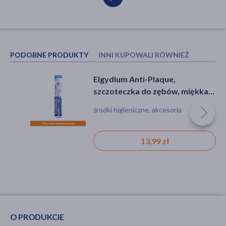
PODOBNE PRODUKTY
INNI KUPOWALI RÓWNIEŻ
Elgydium Anti-Plaque,
Gum Paroex 0.12% CHX, pasta
szczoteczka do zębów, miękka,
do zębów, krwawiące dziąsła, 75
1 szt.
ml
środki higieniczne, akcesoria
pasta, nieświeży oddech, parodontoza,
próchnica, kamień, nadwrażliwość
13,99 zł
19,79 zł
O PRODUKCIE