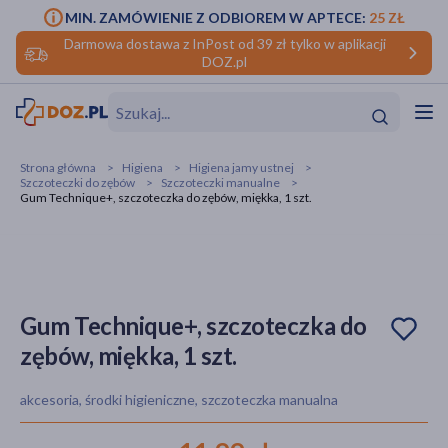
MIN. ZAMÓWIENIE Z ODBIOREM W APTECE:
25 ZŁ
Darmowa dostawa z InPost od 39 zł tylko w aplikacji
DOZ.pl
w
Hit
Hit
Strona główna
Higiena
Higiena jamy ustnej
Szczoteczki do zębów
Szczoteczki manualne
ofory
Gum Technique+, szczoteczka do zębów, miękka, 1 szt.
do makijażu
dzieci
ść
Hit
Hit
ące
rmową
kijażu
Gum Technique+, szczoteczka do
ść
Hit
zębów, miękka, 1 szt.
w
Hit
Hit
akcesoria, środki higieniczne, szczoteczka manualna
ść
Hit