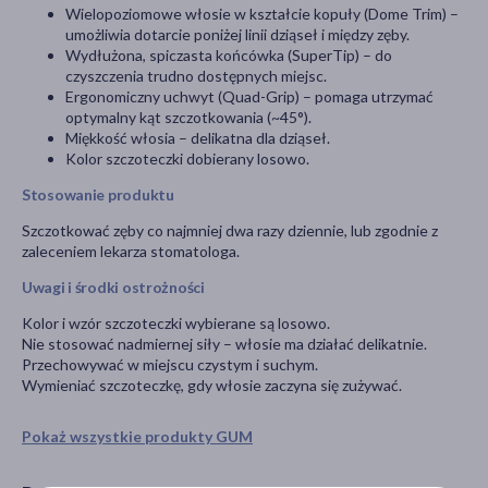
Wielopoziomowe włosie w kształcie kopuły (Dome Trim) –
umożliwia dotarcie poniżej linii dziąseł i między zęby.
Wydłużona, spiczasta końcówka (SuperTip) – do
czyszczenia trudno dostępnych miejsc.
Ergonomiczny uchwyt (Quad-Grip) – pomaga utrzymać
optymalny kąt szczotkowania (~45°).
Miękkość włosia – delikatna dla dziąseł.
Kolor szczoteczki dobierany losowo.
Stosowanie produktu
Szczotkować zęby co najmniej dwa razy dziennie, lub zgodnie z
zaleceniem lekarza stomatologa.
Uwagi i środki ostrożności
Kolor i wzór szczoteczki wybierane są losowo.
Nie stosować nadmiernej siły – włosie ma działać delikatnie.
Przechowywać w miejscu czystym i suchym.
Wymieniać szczoteczkę, gdy włosie zaczyna się zużywać.
Pokaż wszystkie produkty GUM