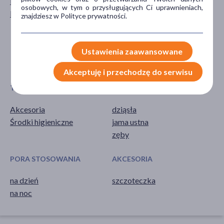
Mężczyzna
dla młodzieży
osobowych, w tym o przysługujących Ci uprawnieniach,
Kobieta
dla dorosłych
znajdziesz w Polityce prywatności.
20+
30+
40+
Ustawienia zaawansowane
pokaż więcej ...
Akceptuję i przechodzę do serwisu
TYP PRODUKTU
CZĘŚĆ CIAŁA
Akcesoria
dziąsła
Środki higieniczne
jama ustna
zęby
PORA STOSOWANIA
AKCESORIA
na dzień
szczoteczka
na noc