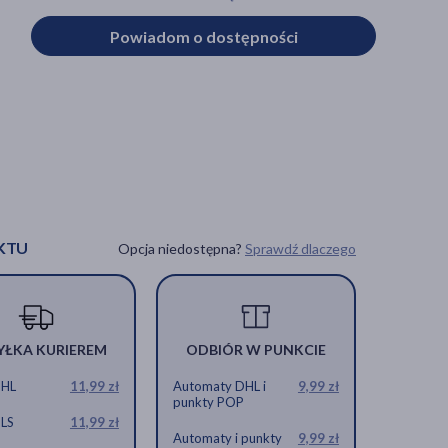
Powiadom o dostępności
KTU
Opcja niedostępna?
Sprawdź dlaczego
YŁKA KURIEREM
ODBIÓR W PUNKCIE
DHL
11,99 zł
Automaty DHL i
9,99 zł
punkty POP
GLS
11,99 zł
Automaty i punkty
9,99 zł