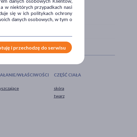
orem danych osobowych Klientów,
 a w niektórych przypadkach nasi
uje się w ich politykach ochrony
 Twoich danych osobowych, w tym o
tuję i przechodzę do serwisu
IAŁANIE/WŁAŚCIWOŚCI
CZĘŚĆ CIAŁA
yszczające
skóra
twarz