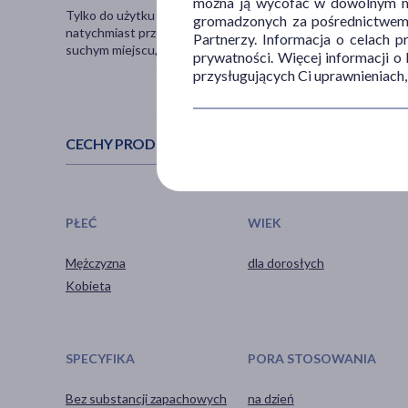
można ją wycofać w dowolnym mo
Tylko do użytku zewnętrznego. Unikaj bezpośredniego kontak
gromadzonych za pośrednictwem s
natychmiast przemyj dużą ilością letniej wody. Nie stosuj na
Partnerzy. Informacja o celach 
suchym miejscu, z dala od źródeł ciepła i światła słonecznego
prywatności. Więcej informacji o
przysługujących Ci uprawnieniach,
CECHY PRODUKTU
PŁEĆ
WIEK
Mężczyzna
dla dorosłych
Kobieta
SPECYFIKA
PORA STOSOWANIA
Bez substancji zapachowych
na dzień