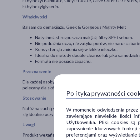
Ethylhexyl Palmitate, Oleyl Erucate, Olive Oil PEG-7 Esters
Ethylhexylglycerin.
Właściwości
Balsam do demakijażu, Geek & Gorgeous Mighty Melt
Natychmiast rozpuszcza makijaż, filtry SPF i sebum.
Nie podrażnia oczu, nie zatyka porów, nie narusza bari
Konsystencja zmienia się w lekkie mleczko.
Idealna do metody double cleanse lub jako samodzielny
Formuła nie posiada zapachu.
Przeznaczenie
Dla każdej osoby, która kocha świadomą pielęgnację, dba o m
polecany dla skóry wrażliwej, skłonnej do zapychania lub po 
Polityka prywatności coo
Stosowanie
Nałóż na suchą skórę. Masuj delikatnie, aż makijaż i SPF się r
W momencie odwiedzenia przez Uż
się idealnie oczyszczoną, ukojoną cerą.
zawierające niewielkie ilości 
Użytkownika. Pliki cookies są 
Uwagi
zapewnienie kluczowych funkcji s
preferencjami oraz wyświetlanie 
Produkt wegański.