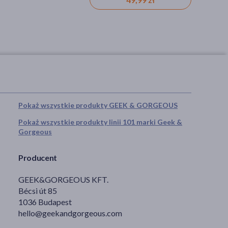
Pokaż wszystkie produkty GEEK & GORGEOUS
Pokaż wszystkie produkty linii 101 marki Geek &
Gorgeous
Producent
GEEK&GORGEOUS KFT.
Bécsi út 85
1036 Budapest
hello@geekandgorgeous.com