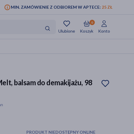
MIN. ZAMÓWIENIE Z ODBIOREM W APTECE:
25 ZŁ
0
Ulubione
Koszyk
Konto
lt, balsam do demakijażu, 98
an
PRODUKT NIEDOSTĘPNY ONLINE