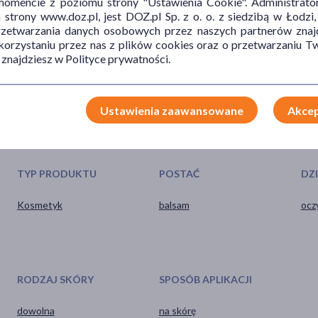
mencie z poziomu strony "Ustawienia Cookie". Administrat
tu z oczami – w przypadku dostania się produktu do oka,
trony www.doz.pl, jest DOZ.pl Sp. z o. o. z siedzibą w Łodzi,
 uszkodzoną lub silnie podrażnioną skórę. Przechowuj w chłodnym i
przetwarzania danych osobowych przez naszych partnerów znajd
. Trzymaj poza zasięgiem dzieci.
 korzystaniu przez nas z plików cookies oraz o przetwarzaniu
 znajdziesz w Polityce prywatności.
Ustawienia zaawansowane
Akcep
TYP PRODUKTU
POSTAĆ
DZ
Kosmetyk
balsam
ocz
RODZAJ SKÓRY
SPOSÓB APLIKACJI
dowolna
na skórę