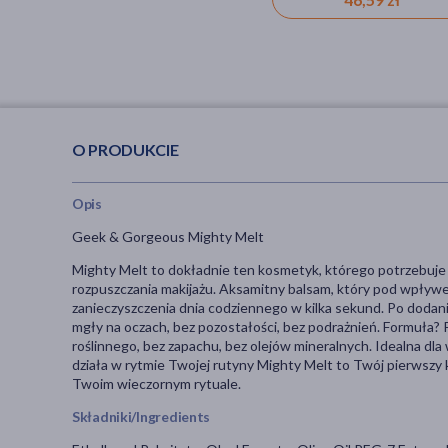
O PRODUKCIE
Opis
Geek & Gorgeous Mighty Melt
Mighty Melt to dokładnie ten kosmetyk, którego potrzebuje Tw
rozpuszczania makijażu. Aksamitny balsam, który pod wpływem
zanieczyszczenia dnia codziennego w kilka sekund. Po dodaniu
mgły na oczach, bez pozostałości, bez podrażnień. Formuła?
roślinnego, bez zapachu, bez olejów mineralnych. Idealna dla 
działa w rytmie Twojej rutyny Mighty Melt to Twój pierwszy k
Twoim wieczornym rytuale.
Składniki/Ingredients