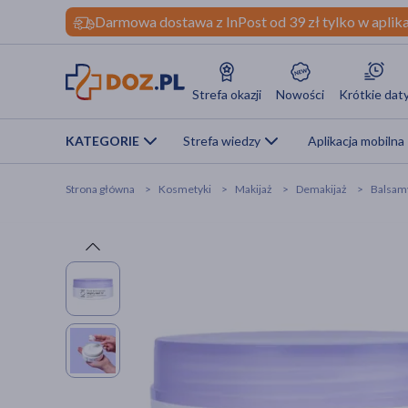
Darmowa dostawa z InPost od 39 zł tylko w aplika
Strefa okazji
Nowości
Krótkie dat
KATEGORIE
Strefa wiedzy
Aplikacja mobilna
Strona główna
Kosmetyki
Makijaż
Demakijaż
Balsam