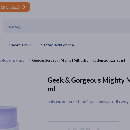
cji DOZ.pl
y
Zlecenia NFZ
Szczepienia online
y do demakijażu
Geek & Gorgeous Mighty Melt, balsam do demakijażu, 98 ml
Geek & Gorgeous Mighty Me
ml
balsam, bez substancji zapachowych, dla weg