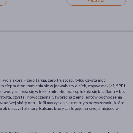
zapachowych, bez alkoholu
oja skóra – zero tarcia, zero tłustości, tylko czysta moc
 ciepła dłoni zamienia się w jedwabisty olejek, zmywa makijaż, SPF i
 wody zmienia się w lekkie mleczko oraz spłukuje się bez śladu – bez
 Prosta, czysta i nowoczesna. Stworzona z emolientów pochodzenia
wrażliwej skóry oczu. Jeśli marzysz o skutecznym oczyszczaniu, które
rok do czystej skóry. Balsam, który zasługuje na swoje miejsce w