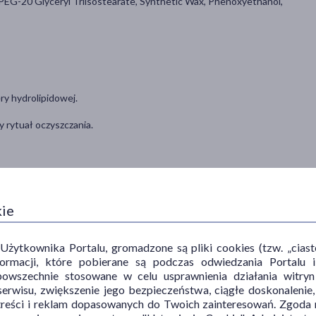
, PEG-20 Glyceryl Triisostearate, Synthetic Wax, Phenoxyethanol,
ery hydrolipidowej.
 rytuał oczyszczania.
ikrobiom skóry i chce wyglądać świeżo – bez wysiłku. Szczególnie
kuracjach dermatologicznych. Produkt bezpieczny dla kobiet w ciąży.
kie
ozpuszczą. Dodaj wodę – balsam zamieni się w mleczko. Spłucz i ciesz
ytkownika Portalu, gromadzone są pliki cookies (tzw. „ciastec
informacji, które pobierane są podczas odwiedzania Portal
powszechnie stosowane w celu usprawnienia działania witryn
erwisu, zwiększenie jego bezpieczeństwa, ciągłe doskonalenie
treści i reklam dopasowanych do Twoich zainteresowań. Zgoda n