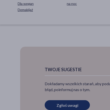
Dla wegan
na noc
Demakijaż
TWOJE SUGESTIE
Dokładamy wszelkich starań, aby podan
błąd, poinformuj nas o tym.
Zgłoś uwagi