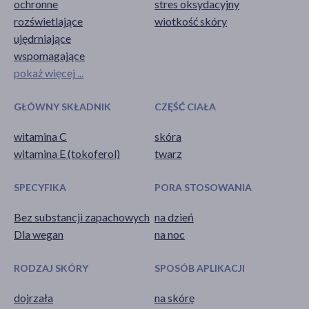
ochronne
stres oksydacyjny
rozświetlające
wiotkość skóry
ujędrniające
wspomagające
pokaż więcej ...
GŁÓWNY SKŁADNIK
CZĘŚĆ CIAŁA
witamina C
skóra
witamina E (tokoferol)
twarz
SPECYFIKA
PORA STOSOWANIA
Bez substancji zapachowych
na dzień
Dla wegan
na noc
RODZAJ SKÓRY
SPOSÓB APLIKACJI
dojrzała
na skórę