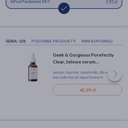
InPost Paczkomat 24/7
9,99 zł
SERIA:
101
PODOBNE PRODUKTY
INNI KUPOWALI RÓWNI
BasicLab Esteticus,
Geek & Gorgeous Power
Geek & Gorgeous Porefectly
antyoksydacyjne serum
Peptides, serum
Clear, żelowe serum
wyrównujące z witaminą C 15%,
przeciwstarzeniowe, 30 ml
złuszczające, 30 ml
serum, przebarwienia, zmarszczki,
serum, wiotkość skóry, zmarszczki, dla
serum, łojotok, zaskórniki, dla wegan,
30 ml
trądzik, rozświetlenie
wegan, bez substancji zapachowych
bez substancji zapachowych
155,99 zł
79,69 zł
45,99 zł