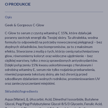
O PRODUKCIE
Opis
Geek & Gorgeous C-Glow
C-Glow to serum z czystą witaminą C 15%, które działa jak
poranny zastrzyk energii dla Twojej skóry. Ta ultralekka, wodna
formuła to odpowiedź na potrzeby nowoczesnej pielęgnacji – bez
zbędnych składników, bez kompromisów, za to z maksimum
efektu. Stworzone z myślą o tych, którzy cenią natychmiastowy
glow, równomierny koloryt oraz widoczne ujędrnienie – bez
ciężkiej warstwy, tylko z mocą sprawdzonych antyoksydantów.
Dzięki połączeniu 15% kwasu askorbinowego z ferulowym i
odrobiną witaminy E, serum nie tylko rozjaśnia przebarwienia,
również poprawia teksturę skóry, ale też chroni ją przed
szkodliwym działaniem wolnych rodników, promieniowaniem UV
oraz zanieczyszczeniami miejskimi.
Składniki/Ingredients
Aqua (Water), (L-)Ascorbic Acid, Dimethyl Isosorbide, Butylene
Glycol, Peg/Ppg/Polybutylene Glycol-8/5/3 Glycerin, Ferulic Acid,