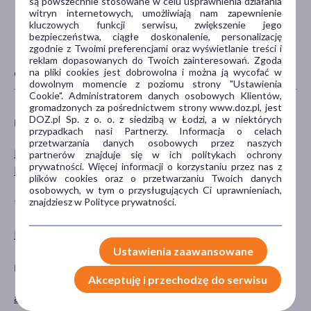
są powszechnie stosowane w celu usprawnienia działania
witryn internetowych, umożliwiają nam zapewnienie
kluczowych funkcji serwisu, zwiększenie jego
bezpieczeństwa, ciągłe doskonalenie, personalizację
zgodnie z Twoimi preferencjami oraz wyświetlanie treści i
reklam dopasowanych do Twoich zainteresowań. Zgoda
na pliki cookies jest dobrowolna i można ją wycofać w
CECHY PRODUKTU
dowolnym momencie z poziomu strony "Ustawienia
Cookie". Administratorem danych osobowych Klientów,
gromadzonych za pośrednictwem strony www.doz.pl, jest
DOZ.pl Sp. z o. o. z siedzibą w Łodzi, a w niektórych
PŁEĆ
WIEK
przypadkach nasi Partnerzy. Informacja o celach
przetwarzania danych osobowych przez naszych
Mężczyzna
dla dorosłych
partnerów znajduje się w ich politykach ochrony
prywatności. Więcej informacji o korzystaniu przez nas z
Kobieta
plików cookies oraz o przetwarzaniu Twoich danych
osobowych, w tym o przysługujących Ci uprawnieniach,
znajdziesz w Polityce prywatności.
TYP PRODUKTU
POSTAĆ
Kosmetyk
serum
Ustawienia zaawansowane
DZIAŁANIE/WŁAŚCIWOŚCI
PROBLEM
Akceptuję i przechodzę do serwisu
antyoksydacyjne
przebarwienia