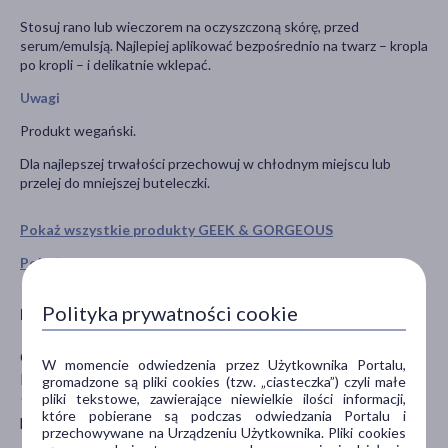
Stosuj rano lub wieczorem na oczyszczoną skórę, przed
serum/emulsją. Najlepiej aplikować bezpośrednio na twarz – kropla
po kropli – i delikatnie wklepać.
Uwagi
Produkt wegański.
Dla najlepszej trwałości przechowuj w chłodnym miejscu lub
przelej do mniejszej buteleczki.
Pokaż wszystkie produkty GEEK & GORGEOUS
Pokaż wszystkie produkty linii 101 marki Geek & Gorgeous
Polityka prywatności cookie
Producent
GEEK&GORGEOUS KFT.
W momencie odwiedzenia przez Użytkownika Portalu,
Bécsi út 85
gromadzone są pliki cookies (tzw. „ciasteczka”) czyli małe
pliki tekstowe, zawierające niewielkie ilości informacji,
1036 Budapest
które pobierane są podczas odwiedzania Portalu i
hello@geekandgorgeous.com
przechowywane na Urządzeniu Użytkownika. Pliki cookies