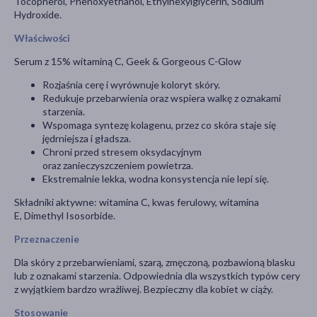
Tocopherol, Phenoxyethanol, Ethylhexylglycerin, Sodium
Hydroxide.
Właściwości
Serum z 15% witaminą C, Geek & Gorgeous C-Glow
Rozjaśnia cerę i wyrównuje koloryt skóry.
Redukuje przebarwienia oraz wspiera walkę z oznakami
starzenia.
Wspomaga syntezę kolagenu, przez co skóra staje się
jędrniejsza i gładsza.
Chroni przed stresem oksydacyjnym
oraz zanieczyszczeniem powietrza.
Ekstremalnie lekka, wodna konsystencja nie lepi się.
Składniki aktywne: witamina C, kwas ferulowy, witamina
E, Dimethyl Isosorbide.
Przeznaczenie
Dla skóry z przebarwieniami, szarą, zmęczoną, pozbawioną blasku
lub z oznakami starzenia. Odpowiednia dla wszystkich typów cery
z wyjątkiem bardzo wrażliwej. Bezpieczny dla kobiet w ciąży.
Stosowanie