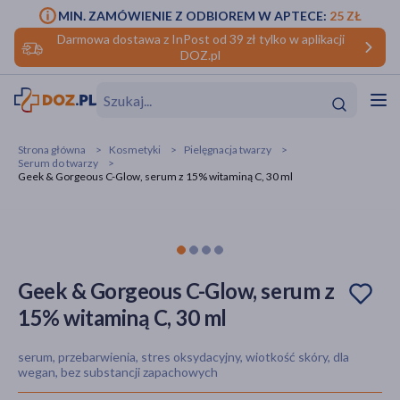
MIN. ZAMÓWIENIE Z ODBIOREM W APTECE:
25 ZŁ
Darmowa dostawa z InPost od 39 zł tylko w aplikacji
DOZ.pl
w
Hit
Hit
Strona główna
Kosmetyki
Pielęgnacja twarzy
Serum do twarzy
ofory
Geek & Gorgeous C-Glow, serum z 15% witaminą C, 30 ml
do makijażu
dzieci
ść
Hit
Hit
ące
rmową
kijażu
Geek & Gorgeous C-Glow, serum z
ść
Hit
15% witaminą C, 30 ml
w
Hit
Hit
serum, przebarwienia, stres oksydacyjny, wiotkość skóry, dla
wegan, bez substancji zapachowych
ść
Hit