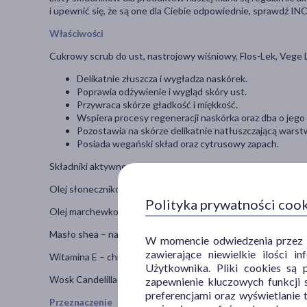
i upewnić się, że są one dla Ciebie odpowiednie, sprawdź 
Właściwości
Cukrowy scrub do ust, nastrojowy wiśniowy, Flos-Lek, Vege 
Delikatnie złuszcza i wygładza naskórek.
Poprawia odżywienie i wygląd skóry ust.
Przywraca skórze gładkość i miękkość.
Wspiera procesy regeneracji naskórka oraz dba o jego
Pozostawia na skórze delikatnie natłuszczającą wars
Posiada wegański skład oraz cytrusowy zapach.
Składniki aktywne:
Olej słonecznikowy – zwiększa elastyczność, regeneruje i zm
Polityka prywatności coo
Olej marchewkowy ujędrnia, odżywia skórę i przywraca jej bla
Masło shea – natłuszcza, poprawia odżywienie, wspiera proc
W momencie odwiedzenia przez Uż
zawierające niewielkie ilości 
Witamina E – chroni przed przedwczesnym starzeniem komór
Użytkownika. Pliki cookies są 
Wosk Candelilla – działaj nawilżająco, przywraca skórze miękk
zapewnienie kluczowych funkcji s
preferencjami oraz wyświetlanie 
Przeznaczenie