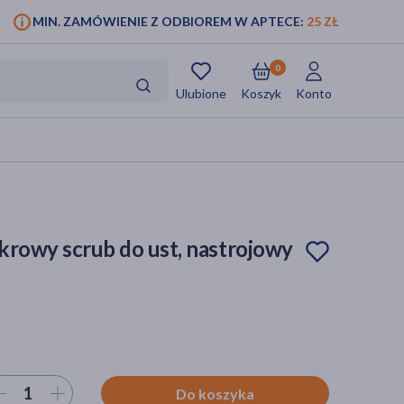
MIN. ZAMÓWIENIE Z ODBIOREM W APTECE:
25 ZŁ
0
Ulubione
Koszyk
Konto
ukrowy scrub do ust, nastrojowy
ierz ilość
Do koszyka