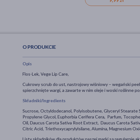
O PRODUKCIE
Opis
Flos-Lek, Vege Lip Care,
Cukrowy scrub do ust, nastrojowy wiśniowy – wegański peeli
spierzchnięte wargi, a zawarte w nim oleje i woski roślinne p
Składniki/Ingredients
Sucrose, Octyldodecanol, Polyisobutene, Glyceryl Stearate S
Propylene Glycol, Euphorbia Cerifera Cera, Parfum, Tocophe
Oil, Daucus Carota Sativa Root Extract, Daucus Carota Sati
Citric Acid, Triethoxycaprylylsilane, Alumina, Magnesium Ox
Listy składników dla produktów naszej marki są regularnie ak