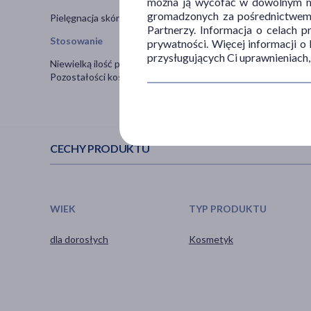
można ją wycofać w dowolnym mo
gromadzonych za pośrednictwem s
Pielęgnacja skóry ust. Polecany do suchej i przesuszonej skór
Partnerzy. Informacja o celach 
Stosowanie
prywatności. Więcej informacji o
przysługujących Ci uprawnieniach,
Niewielką ilość produktu rozprowadzić na ustach, masować 
Pozostałości kosmetyku usunąć przy użyciu wacika. Stosować
CECHY PRODUKTU
WIEK
TYP PRODUKTU
dla dorosłych
Kosmetyk