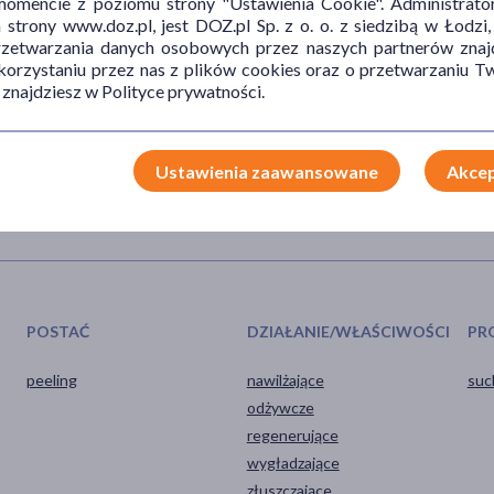
mencie z poziomu strony "Ustawienia Cookie". Administrat
trony www.doz.pl, jest DOZ.pl Sp. z o. o. z siedzibą w Łodzi,
y.
przetwarzania danych osobowych przez naszych partnerów znajd
 korzystaniu przez nas z plików cookies oraz o przetwarzaniu
 znajdziesz w Polityce prywatności.
wykonując koliste ruchu do momentu rozpuszczenia cukru.
 2-3 razy w tygodniu.
Ustawienia zaawansowane
Akcep
POSTAĆ
DZIAŁANIE/WŁAŚCIWOŚCI
PR
peeling
nawilżające
suc
odżywcze
regenerujące
wygładzające
złuszczające