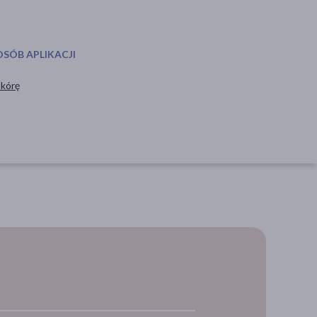
OSÓB APLIKACJI
skórę