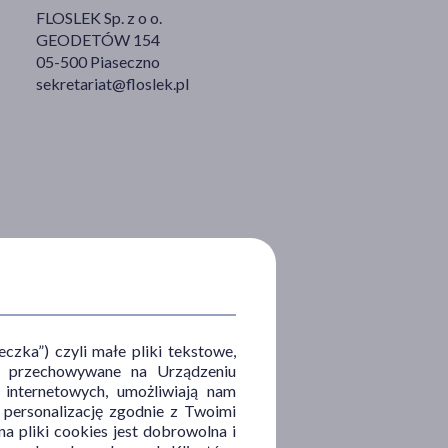
FLOSLEK Sp. z o o.
GEODETÓW 154
05-500 Piaseczno
sekretariat@floslek.pl
zka”) czyli małe pliki tekstowe,
u i przechowywane na Urządzeniu
 internetowych, umożliwiają nam
, personalizację zgodnie z Twoimi
a pliki cookies jest dobrowolna i