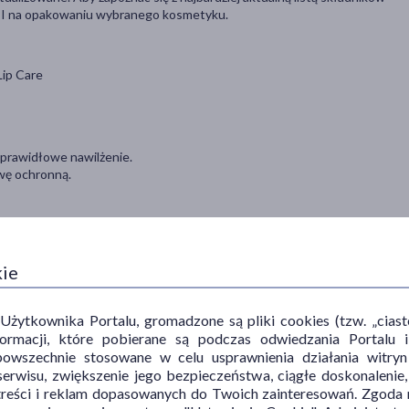
INCI na opakowaniu wybranego kosmetyku.
Lip Care
 prawidłowe nawilżenie.
twę ochronną.
iękcza naskórek.
kie
sk.
esy regeneracji i zwiększa funkcję ochronną naskórka.
ytkownika Portalu, gromadzone są pliki cookies (tzw. „ciastec
informacji, które pobierane są podczas odwiedzania Portal
ek skóry.
powszechnie stosowane w celu usprawnienia działania witryn
ość i elastyczność.
erwisu, zwiększenie jego bezpieczeństwa, ciągłe doskonalenie
treści i reklam dopasowanych do Twoich zainteresowań. Zgoda n