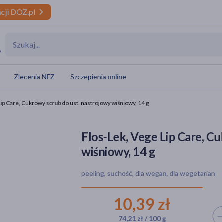
cji DOZ.pl
y
Zlecenia NFZ
Szczepienia online
Lip Care, Cukrowy scrub do ust, nastrojowy wiśniowy, 14 g
Flos-Lek, Vege Lip Care, C
wiśniowy, 14 g
peeling, suchość, dla wegan, dla wegetarian
10,39 zł
Wyb
74,21 zł / 100 g