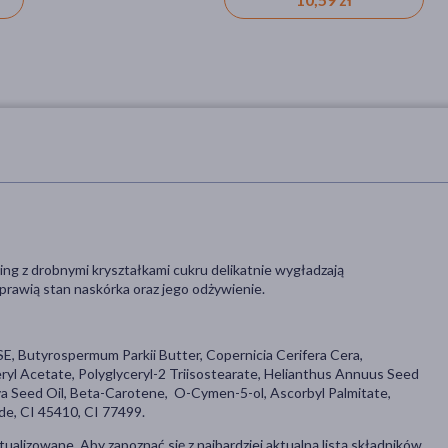
ng z drobnymi kryształkami cukru delikatnie wygładzają
oprawią stan naskórka oraz jego odżywienie.
E, Butyrospermum Parkii Butter, Copernicia Cerifera Cera,
ryl Acetate, Polyglyceryl-2 Triisostearate, Helianthus Annuus Seed
va Seed Oil, Beta-Carotene, O-Cymen-5-ol, Ascorbyl Palmitate,
ide, CI 45410, CI 77499.
tualizowane. Aby zapoznać się z najbardziej aktualną listą składników