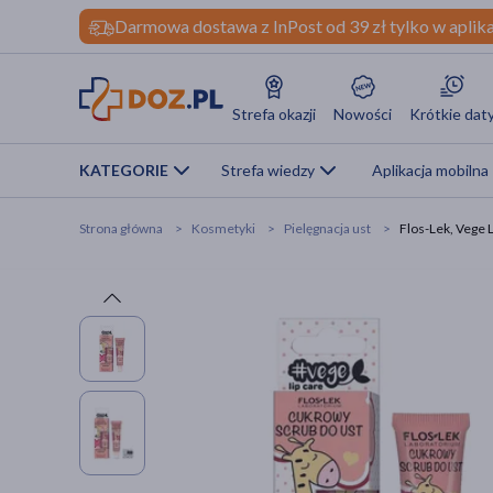
Darmowa dostawa z InPost od 39 zł tylko w aplika
Strefa okazji
Nowości
Krótkie dat
KATEGORIE
Strefa wiedzy
Aplikacja mobilna
Strona główna
Kosmetyki
Pielęgnacja ust
Flos-Lek, Vege 