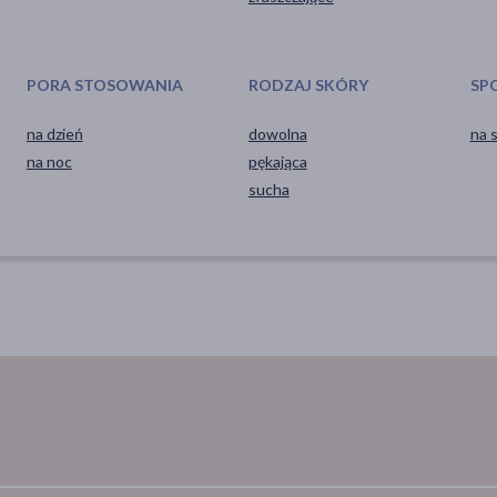
PORA STOSOWANIA
RODZAJ SKÓRY
SP
na dzień
dowolna
na 
na noc
pękająca
sucha