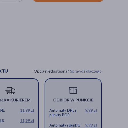
KTU
Opcja niedostępna?
Sprawdź dlaczego
YŁKA KURIEREM
ODBIÓR W PUNKCIE
DHL
11,99 zł
Automaty DHL i
9,99 zł
punkty POP
GLS
11,99 zł
Automaty i punkty
9,99 zł