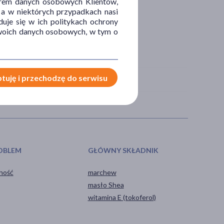
orem danych osobowych Klientów,
 a w niektórych przypadkach nasi
uje się w ich politykach ochrony
 Twoich danych osobowych, w tym o
tuję i przechodzę do serwisu
OBLEM
GŁÓWNY SKŁADNIK
hość
marchew
masło Shea
witamina E (tokoferol)