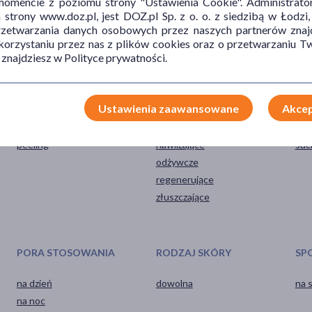
mencie z poziomu strony "Ustawienia Cookie". Administrat
trony www.doz.pl, jest DOZ.pl Sp. z o. o. z siedzibą w Łodzi,
przetwarzania danych osobowych przez naszych partnerów znajd
 korzystaniu przez nas z plików cookies oraz o przetwarzaniu
 znajdziesz w Polityce prywatności.
Ustawienia zaawansowane
Akcep
POSTAĆ
DZIAŁANIE/WŁAŚCIWOŚCI
PR
peeling
nawilżające
suc
odżywcze
regenerujące
złuszczające
PORA STOSOWANIA
RODZAJ SKÓRY
SP
na dzień
dowolna
na 
na noc