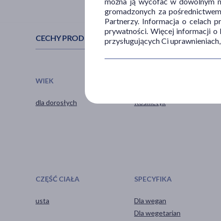
można ją wycofać w dowolnym mo
gromadzonych za pośrednictwem s
Partnerzy. Informacja o celach 
prywatności. Więcej informacji o
CECHY PRODUKTU
przysługujących Ci uprawnieniach,
WIEK
TYP PRODUKTU
dla dorosłych
Kosmetyk
CZĘŚĆ CIAŁA
SPECYFIKA
usta
Dla wegan
Dla wegetarian