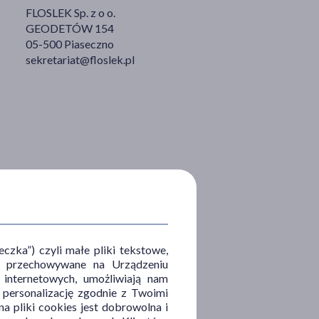
FLOSLEK Sp. z o o.
GEODETÓW 154
05-500 Piaseczno
sekretariat@floslek.pl
zka”) czyli małe pliki tekstowe,
u i przechowywane na Urządzeniu
 internetowych, umożliwiają nam
, personalizację zgodnie z Twoimi
a pliki cookies jest dobrowolna i