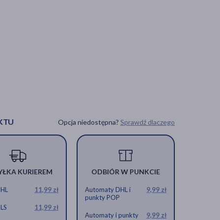
KTU
Opcja niedostępna?
Sprawdź dlaczego
YŁKA KURIEREM
ODBIÓR W PUNKCIE
DHL
11,99 zł
Automaty DHL i
9,99 zł
punkty POP
GLS
11,99 zł
Automaty i punkty
9,99 zł