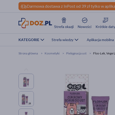
Darmowa dostawa z InPost od 39 zł tylko w aplika
Strefa okazji
Nowości
Krótkie dat
KATEGORIE
Strefa wiedzy
Aplikacja mobilna
Strona główna
Kosmetyki
Pielęgnacja ust
Flos-Lek, Vege 