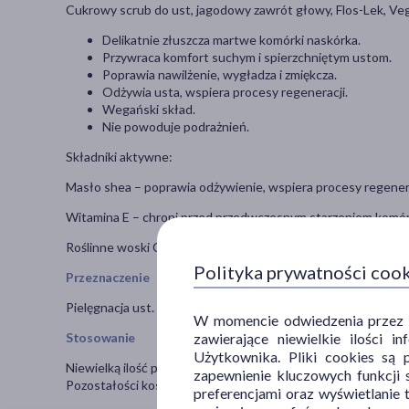
Cukrowy scrub do ust, jagodowy zawrót głowy, Flos-Lek, Ve
Delikatnie złuszcza martwe komórki naskórka.
Przywraca komfort suchym i spierzchniętym ustom.
Poprawia nawilżenie, wygładza i zmiękcza.
Odżywia usta, wspiera procesy regeneracji.
Wegański skład.
Nie powoduje podrażnień.
Składniki aktywne:
Masło shea – poprawia odżywienie, wspiera procesy regenera
Witamina E – chroni przed przedwczesnym starzeniem komór
Roślinne woski Carnauba i Candelilla – działają natłuszczając
Polityka prywatności coo
Przeznaczenie
Pielęgnacja ust.
W momencie odwiedzenia przez Uż
zawierające niewielkie ilości 
Stosowanie
Użytkownika. Pliki cookies są 
Niewielką ilość produktu rozprowadzić na ustach, masować 
zapewnienie kluczowych funkcji s
Pozostałości kosmetyku usunąć przy użyciu wacika. Stosować
preferencjami oraz wyświetlanie 