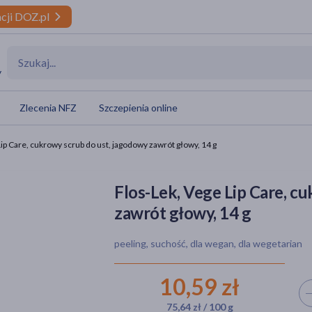
cji DOZ.pl
y
Zlecenia NFZ
Szczepienia online
Lip Care, cukrowy scrub do ust, jagodowy zawrót głowy, 14 g
Flos-Lek, Vege Lip Care, c
zawrót głowy, 14 g
peeling, suchość, dla wegan, dla wegetarian
10,59 zł
Wyb
75,64 zł / 100 g