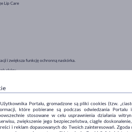
ge Lip Care
cji i zwiększa funkcję ochronną naskórka.
ek skóry.
o, przywracają skórze miękkość i elastyczność.
kie
ytkownika Portalu, gromadzone są pliki cookies (tzw. „ciastec
informacji, które pobierane są podczas odwiedzania Portal
powszechnie stosowane w celu usprawnienia działania witryn
wykonując koliste ruchu do momentu rozpuszczenia cukru.
erwisu, zwiększenie jego bezpieczeństwa, ciągłe doskonalenie
 2-3 razy w tygodniu.
treści i reklam dopasowanych do Twoich zainteresowań. Zgoda n