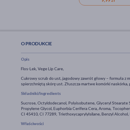
O PRODUKCIE
Opis
Flos-Lek, Vege Lip Care,
Cukrowy scrub do ust, jagodowy zawrót głowy – formuła z ma
spierzchniętą skórę ust. Złuszcza martwe komórki naskórka,
Składniki/Ingredients
Sucrose, Octyldodecanol, Polyisobutene, Glyceryl Stearate S
Propylene Glycol, Euphorbia Cerifera Cera, Aroma, Tocophery
CI 45410, CI 77289, Triethoxycaprylylsilane, Benzyl Alcohol, 
Właściwości