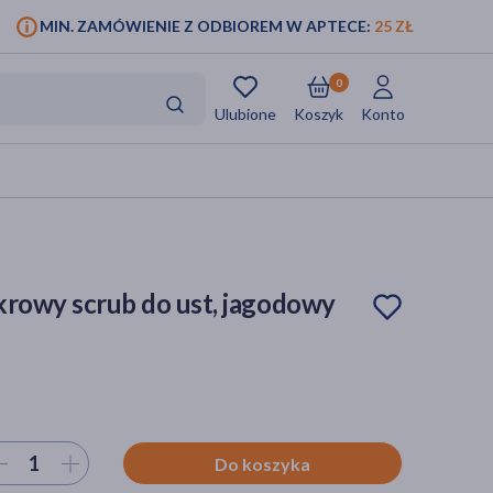
MIN. ZAMÓWIENIE Z ODBIOREM W APTECE:
25 ZŁ
0
Ulubione
Koszyk
Konto
ukrowy scrub do ust, jagodowy
ierz ilość
Do koszyka