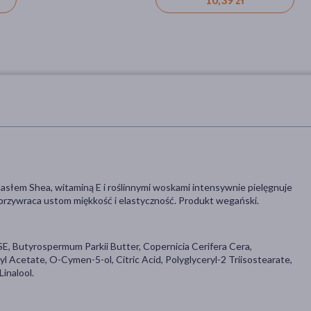
słem Shea, witaminą E i roślinnymi woskami intensywnie pielęgnuje
 przywraca ustom miękkość i elastyczność. Produkt wegański.
E, Butyrospermum Parkii Butter, Copernicia Cerifera Cera,
l Acetate, O-Cymen-5-ol, Citric Acid, Polyglyceryl-2 Triisostearate,
Linalool.