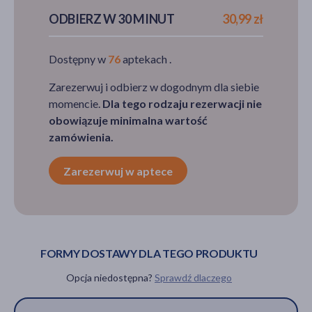
Delfarma)
ODBIERZ W 30 MINUT
30,99 zł
30,99 zł
Dostępny w
76
aptekach .
PRODUKT
CHWILOWO
Zarezerwuj i odbierz w dogodnym dla siebie
NIEDOSTĘPNY
momencie.
Dla tego rodzaju rezerwacji nie
obowiązuje minimalna wartość
zamówienia.
Zarezerwuj w aptece
FORMY DOSTAWY DLA TEGO PRODUKTU
Opcja niedostępna?
Sprawdź dlaczego