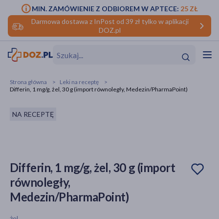
MIN. ZAMÓWIENIE Z ODBIOREM W APTECE:
25 ZŁ
Darmowa dostawa z InPost od 39 zł tylko w aplikacji
DOZ.pl
w
Hit
Hit
Strona główna
Leki na receptę
Differin, 1 mg/g, żel, 30 g (import równoległy, Medezin/PharmaPoint)
ofory
NA RECEPTĘ
do makijażu
dzieci
ść
Hit
Hit
ące
rmową
kijażu
Differin, 1 mg/g, żel, 30 g (import
ść
Hit
równoległy,
w
Hit
Hit
Medezin/PharmaPoint)
ść
Hit
żel