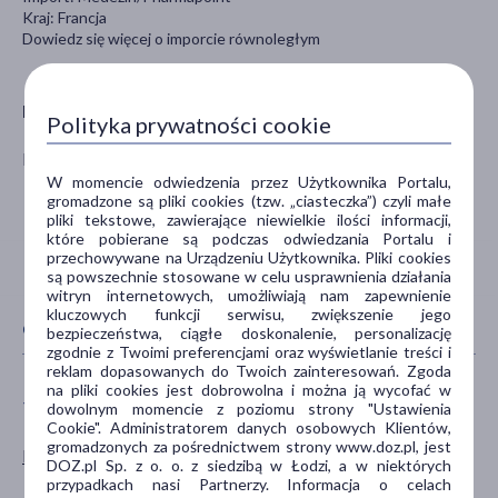
Kraj: Francja
Dowiedz się więcej o imporcie równoległym
Producent
Polityka prywatności cookie
PHARMAPOINT/GALDERMA
W momencie odwiedzenia przez Użytkownika Portalu,
gromadzone są pliki cookies (tzw. „ciasteczka”) czyli małe
pliki tekstowe, zawierające niewielkie ilości informacji,
które pobierane są podczas odwiedzania Portalu i
przechowywane na Urządzeniu Użytkownika. Pliki cookies
są powszechnie stosowane w celu usprawnienia działania
witryn internetowych, umożliwiają nam zapewnienie
kluczowych funkcji serwisu, zwiększenie jego
CECHY PRODUKTU
bezpieczeństwa, ciągłe doskonalenie, personalizację
zgodnie z Twoimi preferencjami oraz wyświetlanie treści i
reklam dopasowanych do Twoich zainteresowań. Zgoda
na pliki cookies jest dobrowolna i można ją wycofać w
TYP PRODUKTU
POSTAĆ
dowolnym momencie z poziomu strony "Ustawienia
Cookie". Administratorem danych osobowych Klientów,
gromadzonych za pośrednictwem strony www.doz.pl, jest
Lek na receptę
żel
DOZ.pl Sp. z o. o. z siedzibą w Łodzi, a w niektórych
przypadkach nasi Partnerzy. Informacja o celach