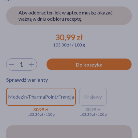
Aby odebrać ten lek w aptece musisz okazać
ważną w dniu odbioru receptę.
akijażu
30,99 zł
103,30 zł / 100 g
Hit
Wybierz ilość
Do koszyka
Sprawdź warianty
Medezin/PharmaPoint/Francja
Krajowy
NA RECEPTĘ
NA RECEPTĘ
Differin, 1 mg/g, żel, 30 g
Differin,
30,99 zł
30,99 zł
103,30 zł / 100 g
103,30 zł / 100 g
(import równoległy,
0,1%, żel, 30 g
Medezin/PharmaPoint)
(tuba)
(import
30,99 zł
równoległy,