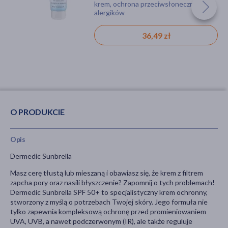
krem, łojotok, przebarwienia,
akcesoria, do smoczka, z klipsem, bez
krem, ochrona przeciwsłoneczna, dla
SPF 50+, 50 ml
zaskórniki, trądzik, wągry, ochrona
BPA
alergików
przeciwsłoneczna, dla alergików
18,99 zł
15,69 zł
36,49 zł
O PRODUKCIE
Opis
Dermedic Sunbrella
Masz cerę tłustą lub mieszaną i obawiasz się, że krem z filtrem
zapcha pory oraz nasili błyszczenie? Zapomnij o tych problemach!
Dermedic Sunbrella SPF 50+ to specjalistyczny krem ochronny,
stworzony z myślą o potrzebach Twojej skóry. Jego formuła nie
tylko zapewnia kompleksową ochronę przed promieniowaniem
UVA, UVB, a nawet podczerwonym (IR), ale także reguluje