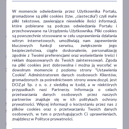
W momencie odwiedzenia przez Użytkownika Portalu,
gromadzone są pliki cookies (tzw. „ciasteczka”) czyli małe
pliki tekstowe, zawierające niewielkie ilości informacji,
które pobierane są podczas odwiedzania Portalu i
przechowywane na Urządzeniu Użytkownika. Pliki cookies
są powszechnie stosowane w celu usprawnienia działania
CECHY PRODUKTU
witryn internetowych, umożliwiają nam zapewnienie
kluczowych funkcji serwisu, zwiększenie jego
bezpieczeństwa, ciągłe doskonalenie, personalizację
zgodnie z Twoimi preferencjami oraz wyświetlanie treści i
FILTRY PRZECIWSŁONECZNE
PŁEĆ
reklam dopasowanych do Twoich zainteresowań. Zgoda
na pliki cookies jest dobrowolna i można ją wycofać w
SPF 50+
Mężczyzna
dowolnym momencie z poziomu strony "Ustawienia
Cookie". Administratorem danych osobowych Klientów,
Kobieta
gromadzonych za pośrednictwem strony www.doz.pl, jest
DOZ.pl Sp. z o. o. z siedzibą w Łodzi, a w niektórych
przypadkach nasi Partnerzy. Informacja o celach
WIEK
TYP PRODUKTU
przetwarzania danych osobowych przez naszych
partnerów znajduje się w ich politykach ochrony
dla młodzieży
Dermokosmetyk
prywatności. Więcej informacji o korzystaniu przez nas z
plików cookies oraz o przetwarzaniu Twoich danych
dla dorosłych
Kosmetyk
osobowych, w tym o przysługujących Ci uprawnieniach,
znajdziesz w Polityce prywatności.
POSTAĆ
DZIAŁANIE/WŁAŚCIWOŚCI