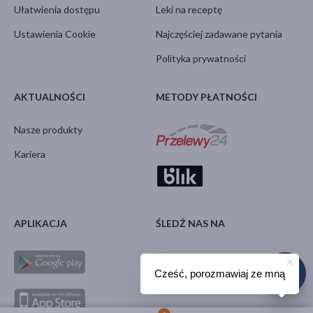
Ułatwienia dostępu
Leki na receptę
Ustawienia Cookie
Najczęściej zadawane pytania
Polityka prywatności
AKTUALNOŚCI
METODY PŁATNOŚCI
Nasze produkty
Kariera
APLIKACJA
ŚLEDŹ NAS NA
Cześć, porozmawiaj ze mną