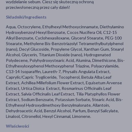
wydzielanie sebum. Ciesz się skuteczną ochroną
przeciwsłoneczną przez cały dzień!
Składniki/Ingredients
Aqua, Octocrylene, Ethylhexyl Methoxycinnamate, Diethylamino
Hydroxybenzoyl Hexyl Benzoate, Cocos Nucifera Oil, C12-15
Alkyl Benzoate, Cyclohexasiloxane, Glyceryl Stearate, PEG-100
Stearate, Methylene Bis-Benzotriazolyl Tetramethylbutylphenol
(nano), Decyl Glucoside, Propylene Glycol, Xanthan Gum, Stearyl
Alcohol, Glycerin, Titanium Dioxide (nano), Hydrogenated
Polydecene, Polyhydroxystearic Acid, Alumina, Dimethicone, Bis-
Ethylhexyloxyphenol Methoxyphenyl Triazine, Polyacrylamide,
C13-14 Isoparaffin, Laureth-7, Physalis Angulata Extract,
Caprylic/Capric Trygliceride, Tocopherol, Betula Alba Leaf
Extract, Achillea Millefolium Flower Extract, Equisetum Arvense
Extract, Urtica Dioica Extract, Rosmarinus Officinalis Leaf
Extract, Salvia Officinalis Leaf Extract, Tilia Platyphyllos Flower
Extract, Sodium Benzoate, Potassium Sorbate, Stearic Acid, Bis-
Ethylhexyl Hydroxydimethoxy Benzylmalonate, Allantoin,
Dehydroacetic Acid, Benzyl Alcohol, Parfum, Benzyl Salicylate,
Linalool, Citronellol, Hexyl Cinnamal, Limonene.
Właściwości