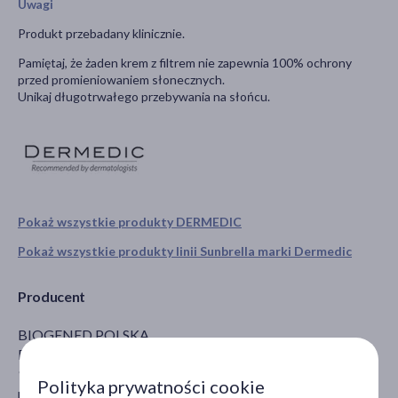
Uwagi
Produkt przebadany klinicznie.
Pamiętaj, że żaden krem z filtrem nie zapewnia 100% ochrony
przed promieniowaniem słonecznych.
Unikaj długotrwałego przebywania na słońcu.
Pokaż wszystkie produkty DERMEDIC
Pokaż wszystkie produkty linii Sunbrella marki Dermedic
Producent
BIOGENED POLSKA
Pojezierska 99
91-342 Łódź
Polityka prywatności cookie
manager@biogened.pl