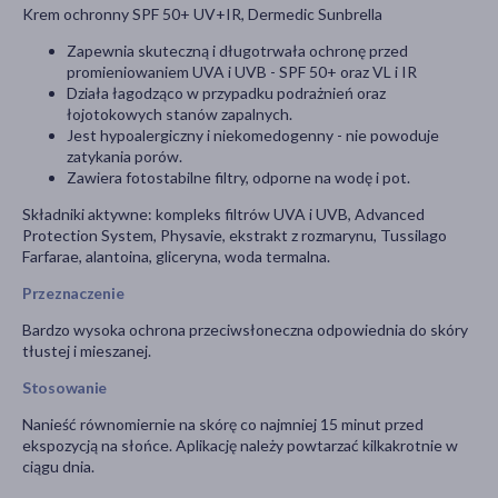
Krem ochronny SPF 50+ UV+IR, Dermedic Sunbrella
Zapewnia skuteczną i długotrwała ochronę przed
promieniowaniem UVA i UVB - SPF 50+ oraz VL i IR
Działa łagodząco w przypadku podrażnień oraz
łojotokowych stanów zapalnych.
Jest hypoalergiczny i niekomedogenny - nie powoduje
zatykania porów.
Zawiera fotostabilne filtry, odporne na wodę i pot.
Składniki aktywne: kompleks filtrów UVA i UVB, Advanced
Protection System, Physavie, ekstrakt z rozmarynu, Tussilago
Farfarae, alantoina, gliceryna, woda termalna.
Przeznaczenie
Bardzo wysoka ochrona przeciwsłoneczna odpowiednia do skóry
tłustej i mieszanej.
Stosowanie
Nanieść równomiernie na skórę co najmniej 15 minut przed
ekspozycją na słońce. Aplikację należy powtarzać kilkakrotnie w
ciągu dnia.