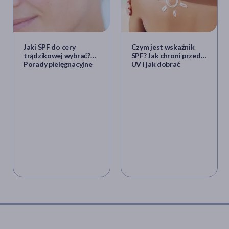
Jaki SPF do cery
Czym jest wskaźnik
trądzikowej wybrać?
SPF? Jak chroni przed
Porady pielęgnacyjne
UV i jak dobrać
dla skóry tłustej
odpowiedni krem z
filtrem?