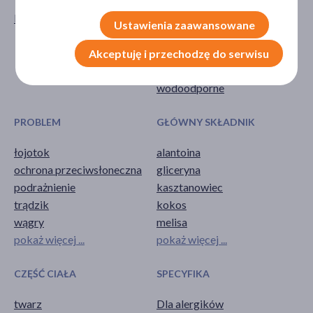
krem
łagodzące
Ustawienia zaawansowane
ochrona przed słońcem
ochronne
Akceptuję i przechodzę do serwisu
przeciwłojotokowe
wodoodporne
PROBLEM
GŁÓWNY SKŁADNIK
łojotok
alantoina
ochrona przeciwsłoneczna
gliceryna
podrażnienie
kasztanowiec
trądzik
kokos
wągry
melisa
pokaż więcej ...
pokaż więcej ...
CZĘŚĆ CIAŁA
SPECYFIKA
twarz
Dla alergików