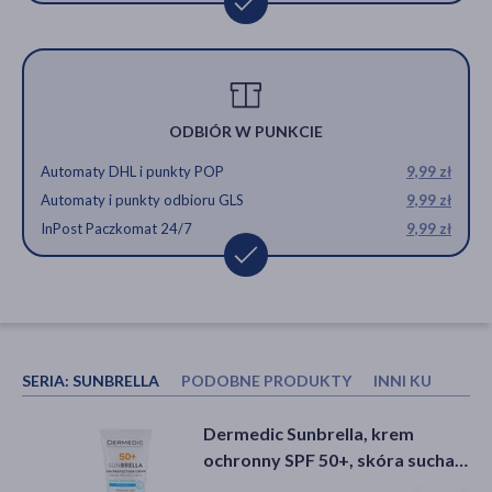
ODBIÓR W PUNKCIE
Automaty DHL i punkty POP
9,99 zł
Automaty i punkty odbioru GLS
9,99 zł
InPost Paczkomat 24/7
9,99 zł
SERIA:
SUNBRELLA
PODOBNE PRODUKTY
INNI KUPOWAL
Ziaja Med Kuracja Ochronna
Canpol Babies, tasiemka do
Dermedic Sunbrella, krem
UVA+UVB, matujący krem do
smoczka uspokajającego
ochronny SPF 50+, skóra sucha i
twarzy, cera tłusta i mieszana,
Mountains, zielona, 1 szt.
normalna, 50 ml