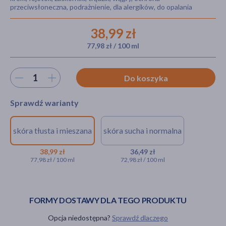
przeciwsłoneczna, podrażnienie, dla alergików, do opalania
38,99 zł
akijażu
77,98 zł / 100 ml
Wybierz ilość
Do koszyka
Hit
Sprawdź warianty
skóra tłusta i mieszana
skóra sucha i normalna
Dermedic Sunbrella, krem
Dermedic
ochronny SPF 50+, skóra
Sunbrella, krem
38,99 zł
36,49 zł
77,98 zł / 100 ml
72,98 zł / 100 ml
tłusta i mieszana, 50 ml
ochronny SPF
50+, skóra
38,99 zł
sucha i
normalna, 50 ml
FORMY DOSTAWY DLA TEGO PRODUKTU
36,49 zł
Opcja niedostępna?
Sprawdź dlaczego