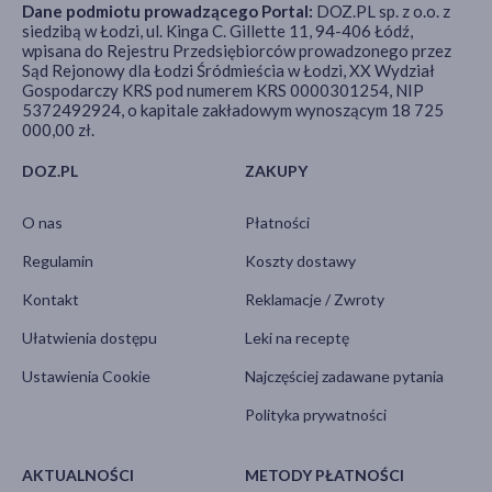
Dane podmiotu prowadzącego Portal:
DOZ.PL sp. z o.o. z
siedzibą w Łodzi, ul. Kinga C. Gillette 11, 94-406 Łódź,
wpisana do Rejestru Przedsiębiorców prowadzonego przez
Sąd Rejonowy dla Łodzi Śródmieścia w Łodzi, XX Wydział
Gospodarczy KRS pod numerem KRS 0000301254, NIP
5372492924, o kapitale zakładowym wynoszącym 18 725
000,00 zł.
DOZ.PL
ZAKUPY
O nas
Płatności
Regulamin
Koszty dostawy
Kontakt
Reklamacje / Zwroty
Ułatwienia dostępu
Leki na receptę
Ustawienia Cookie
Najczęściej zadawane pytania
Polityka prywatności
AKTUALNOŚCI
METODY PŁATNOŚCI