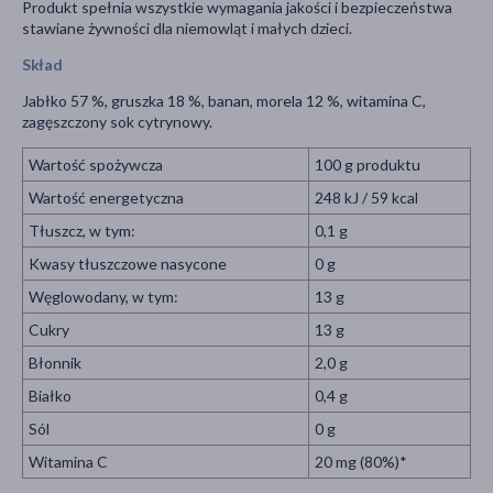
Produkt spełnia wszystkie wymagania jakości i bezpieczeństwa
stawiane żywności dla niemowląt i małych dzieci.
Skład
Jabłko 57 %, gruszka 18 %, banan, morela 12 %, witamina C,
zagęszczony sok cytrynowy.
Wartość spożywcza
100 g produktu
Wartość energetyczna
248 kJ / 59 kcal
Tłuszcz, w tym:
0,1 g
Kwasy tłuszczowe nasycone
0 g
Węglowodany, w tym:
13 g
Cukry
13 g
Błonnik
2,0 g
Białko
0,4 g
Sól
0 g
Witamina C
20 mg (80%)*