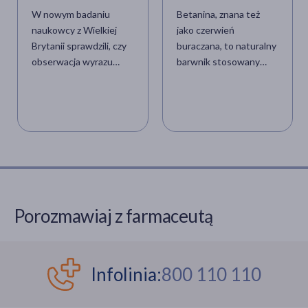
ochotę
buraczanej
W nowym badaniu
Betanina, znana też
naukowcy z Wielkiej
jako czerwień
Brytanii sprawdzili, czy
buraczana, to naturalny
obserwacja wyrazu
barwnik stosowany
twarzy innych osób
głównie w przemyśle
podczas jedzenia
spożywczym. Jakie ma
warzyw wpływa na
właściwości, w jakich
chęć do spożycia takiej
produktach ją
samej potrawy. Wyniki
znajdziemy oraz jaki jest
eksperymentu były
jej wpływ na nasze
zaskakujące.
zdrowie? Dowiedzmy
się więcej.
Porozmawiaj z farmaceutą
Infolinia:
800 110 110