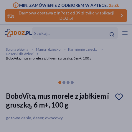
MIN. ZAMÓWIENIE Z ODBIOREM W APTECE:
25 ZŁ
Darmowa dostawa z InPost od 39 zł tylko w aplikacji
DOZ.pl
w
Hit
Hit
Strona główna
Mama i dziecko
Karmienie dziecka
Deserki dla dzieci
ofory
BoboVita, mus morele z jabłkiem i gruszką, 6 m+, 100 g
do makijażu
dzieci
ść
Hit
Hit
ące
rmową
kijażu
BoboVita, mus morele z jabłkiem i
ść
Hit
gruszką, 6 m+, 100 g
w
Hit
Hit
gotowe danie, deser, owocowy
ść
Hit