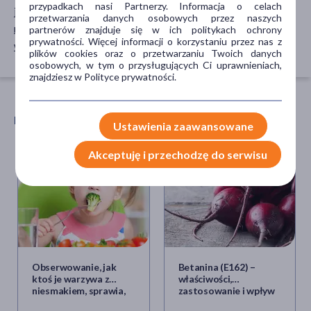
przypadkach nasi Partnerzy. Informacja o celach
jabłko
przetwarzania danych osobowych przez naszych
morela
partnerów znajduje się w ich politykach ochrony
prywatności. Więcej informacji o korzystaniu przez nas z
witamina C
plików cookies oraz o przetwarzaniu Twoich danych
osobowych, w tym o przysługujących Ci uprawnieniach,
znajdziesz w Polityce prywatności.
POLECANE ARTYKUŁY
Ustawienia zaawansowane
Akceptuję i przechodzę do serwisu
Obserwowanie, jak
Betanina (E162) –
ktoś je warzywa z
właściwości,
niesmakiem, sprawia,
zastosowanie i wpływ
że sami tracimy na nie
na zdrowie czerwieni