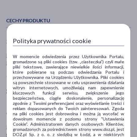
CECHY PRODUKTU
Polityka prywatności cookie
ZALECENIA ŻYWIENIOWE
WIEK
Bez glutenu
dla dzieci
W momencie odwiedzenia przez Użytkownika Portalu,
gromadzone są pliki cookies (tzw. „ciasteczka”) czyli małe
Bez laktozy
pliki tekstowe, zawierające niewielkie ilości informacji,
które pobierane są podczas odwiedzania Portalu i
przechowywane na Urządzeniu Użytkownika. Pliki cookies
TYP PRODUKTU
POSTAĆ
są powszechnie stosowane w celu usprawnienia działania
witryn internetowych, umożliwiają nam zapewnienie
Środki spożywcze
deser
kluczowych funkcji serwisu, zwiększenie jego
bezpieczeństwa, ciągłe doskonalenie, personalizację
gotowe danie
zgodnie z Twoimi preferencjami oraz wyświetlanie treści i
reklam dopasowanych do Twoich zainteresowań. Zgoda
GŁÓWNY SKŁADNIK
SMAK
na pliki cookies jest dobrowolna i można ją wycofać w
dowolnym momencie z poziomu strony "Ustawienia
Cookie". Administratorem danych osobowych Klientów,
banan
owocowy
gromadzonych za pośrednictwem strony www.doz.pl, jest
gruszka
DOZ.pl Sp. z o. o. z siedzibą w Łodzi, a w niektórych