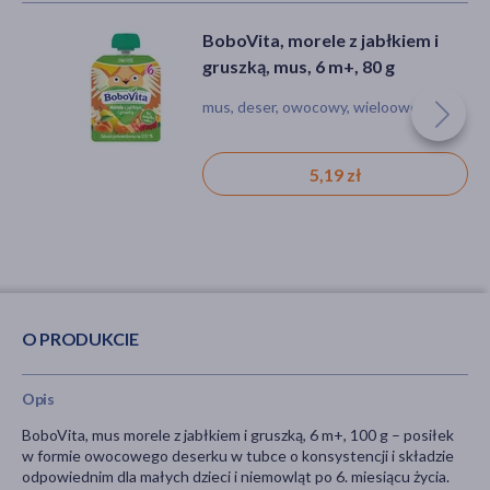
Gerber Natural, Deserek banan,
BoboVita, mus jabłko z mango i
BoboVita, morele z jabłkiem i
jabłko, tubka, 6 m+, 80 g
pomarańczą, mus, 6 m+, 100 g
gruszką, mus, 6 m+, 80 g
mus, deser, jabłkowy, przekąska
gotowe danie, deser, owocowy, mango
mus, deser, owocowy, wieloowocowy
4,59 zł
5,79 zł
5,19 zł
O PRODUKCIE
Opis
BoboVita, mus morele z jabłkiem i gruszką, 6 m+, 100 g – posiłek
w formie owocowego deserku w tubce o konsystencji i składzie
odpowiednim dla małych dzieci i niemowląt po 6. miesiącu życia.