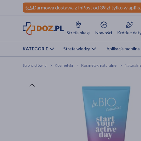
Darmowa dostawa z InPost od 39 zł tylko w aplika
Strefa okazji
Nowości
Krótkie dat
KATEGORIE
Strefa wiedzy
Aplikacja mobilna
Strona główna
Kosmetyki
Kosmetyki naturalne
Naturalne