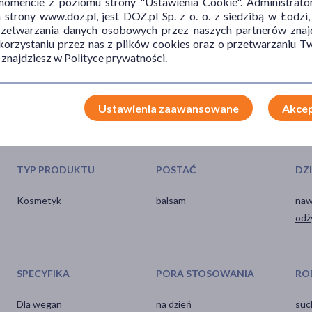
mencie z poziomu strony "Ustawienia Cookie". Administrat
trony www.doz.pl, jest DOZ.pl Sp. z o. o. z siedzibą w Łodzi,
przetwarzania danych osobowych przez naszych partnerów znajd
 korzystaniu przez nas z plików cookies oraz o przetwarzaniu
 znajdziesz w Polityce prywatności.
Ustawienia zaawansowane
Akcep
TYP PRODUKTU
POSTAĆ
DZ
Kosmetyk
balsam
naw
odż
SPECYFIKA
PORA STOSOWANIA
RO
Dla wegan
na dzień
suc