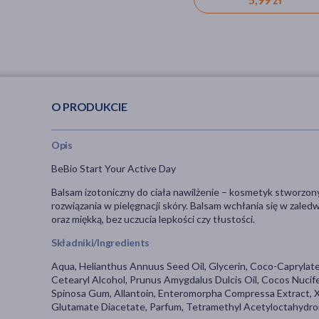
O PRODUKCIE
Opis
BeBio Start Your Active Day
Balsam izotoniczny do ciała nawilżenie – kosmetyk stworzony
rozwiązania w pielęgnacji skóry. Balsam wchłania się w zale
oraz miękką, bez uczucia lepkości czy tłustości.
Składniki/Ingredients
Aqua, Helianthus Annuus Seed Oil, Glycerin, Coco-Caprylate
Cetearyl Alcohol, Prunus Amygdalus Dulcis Oil, Cocos Nucife
Spinosa Gum, Allantoin, Enteromorpha Compressa Extract,
Glutamate Diacetate, Parfum, Tetramethyl Acetyloctahydron