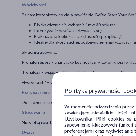
Właściwości
Balsam izotoniczny do ciała nawilżenie, BeBio Start Your Act
Błyskawicznie się wchłania już w 30 sekund.
Intensywnie nawilża i odżywia skórę.
Brak uczucia lepkości oraz tłustości po aplikacji.​
Idealny dla skóry suchej, pozbawionej elastyczności, ł
Składniki aktywne:
Pronalen Sport – znany jako kosmetyczny izotonik, przywraca
Trehaloza – wiąże wodę w naskórku, skutecznie nawilżając i 
Hydromanil™ – unikalny kompleks składników przeciwdziałaj
Polityka prywatności coo
Przeznaczenie
Do codziennej pielęgnacji skóry suchej, pozbawionej elastyczn
W momencie odwiedzenia przez Uż
zawierające niewielkie ilości 
Stosowanie
Użytkownika. Pliki cookies są 
Niewielką ilość balsamu nałóż na ciało i delikatnie wmasuj do
zapewnienie kluczowych funkcji s
preferencjami oraz wyświetlanie 
Uwagi