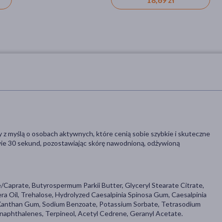
 z myślą o osobach aktywnych, które cenią sobie szybkie i skuteczne
dwie 30 sekund, pozostawiając skórę nawodnioną, odżywioną
/Caprate, Butyrospermum Parkii Butter, Glyceryl Stearate Citrate,
ra Oil, Trehalose, Hydrolyzed Caesalpinia Spinosa Gum, Caesalpinia
 Xanthan Gum, Sodium Benzoate, Potassium Sorbate, Tetrasodium
aphthalenes, Terpineol, Acetyl Cedrene, Geranyl Acetate.