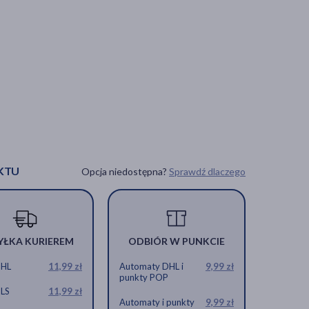
KTU
Opcja niedostępna?
Sprawdź dlaczego
YŁKA KURIEREM
ODBIÓR W PUNKCIE
DHL
11,99 zł
Automaty DHL i
9,99 zł
punkty POP
GLS
11,99 zł
Automaty i punkty
9,99 zł