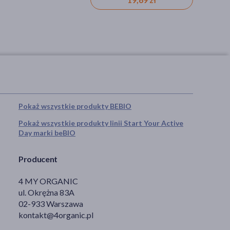
Pokaż wszystkie produkty BEBIO
Pokaż wszystkie produkty linii Start Your Active
Day marki beBIO
Producent
4 MY ORGANIC
ul. Okrężna 83A
02-933 Warszawa
kontakt@4organic.pl