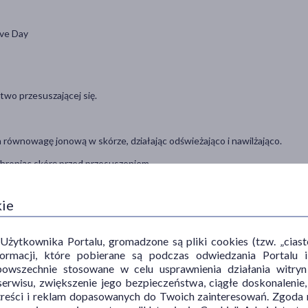
ive Day
atwo przesuszającej się.
 równowagę jonową w skórze, działając odświeżająco i nawilżająco.​
chroniąc skórę przed przesuszeniem.​
ący przesuszeniom skóry poprzez poprawę poziomu wilgotności.
kie
ości i łatwo przesuszającej się.
ytkownika Portalu, gromadzone są pliki cookies (tzw. „ciastec
informacji, które pobierane są podczas odwiedzania Portal
powszechnie stosowane w celu usprawnienia działania witryn
 wchłonięcia.
erwisu, zwiększenie jego bezpieczeństwa, ciągłe doskonalenie
treści i reklam dopasowanych do Twoich zainteresowań. Zgoda n