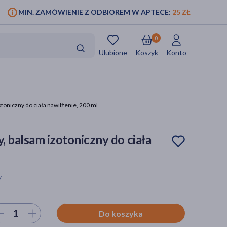
MIN. ZAMÓWIENIE Z ODBIOREM W APTECE:
25 ZŁ
0
Ulubione
Koszyk
Konto
otoniczny do ciała nawilżenie, 200 ml
, balsam izotoniczny do ciała
y
ierz ilość
Do koszyka