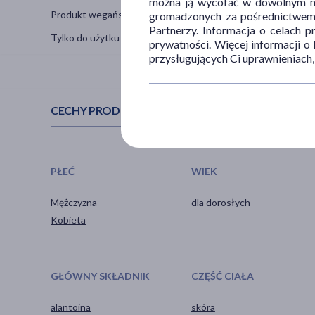
można ją wycofać w dowolnym mo
Produkt wegański, przebadany dermatologicznie.
gromadzonych za pośrednictwem s
Partnerzy. Informacja o celach 
Tylko do użytku zewnętrznego.
prywatności. Więcej informacji o
przysługujących Ci uprawnieniach,
CECHY PRODUKTU
PŁEĆ
WIEK
Mężczyzna
dla dorosłych
Kobieta
GŁÓWNY SKŁADNIK
CZĘŚĆ CIAŁA
alantoina
skóra