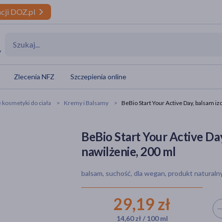
cji DOZ.pl
y
Zlecenia NFZ
Szczepienia online
 kosmetyki do ciała
Kremy i Balsamy
BeBio Start Your Active Day, balsam iz
BeBio Start Your Active Day
nawilżenie, 200 ml
balsam, suchość, dla wegan, produkt naturaln
29,19 zł
Wyb
14,60 zł / 100 ml