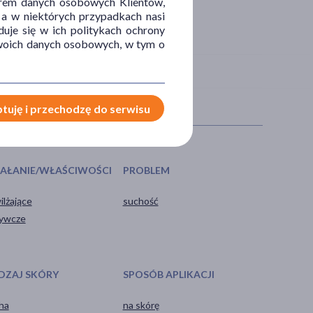
orem danych osobowych Klientów,
 a w niektórych przypadkach nasi
uje się w ich politykach ochrony
 Twoich danych osobowych, w tym o
tuję i przechodzę do serwisu
IAŁANIE/WŁAŚCIWOŚCI
PROBLEM
ilżające
suchość
ywcze
DZAJ SKÓRY
SPOSÓB APLIKACJI
ha
na skórę