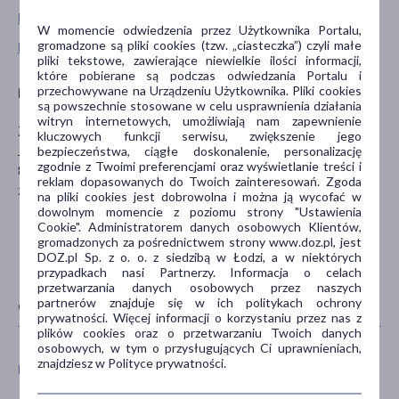
Pokaż wszystkie produkty ZIAJA
W momencie odwiedzenia przez Użytkownika Portalu,
gromadzone są pliki cookies (tzw. „ciasteczka”) czyli małe
Pokaż wszystkie produkty linii Yego marki Ziaja
pliki tekstowe, zawierające niewielkie ilości informacji,
które pobierane są podczas odwiedzania Portalu i
przechowywane na Urządzeniu Użytkownika. Pliki cookies
Producent
są powszechnie stosowane w celu usprawnienia działania
witryn internetowych, umożliwiają nam zapewnienie
ZIAJA
kluczowych funkcji serwisu, zwiększenie jego
Jesienna 9
bezpieczeństwa, ciągłe doskonalenie, personalizację
zgodnie z Twoimi preferencjami oraz wyświetlanie treści i
80-298 Gdańsk
reklam dopasowanych do Twoich zainteresowań. Zgoda
ziaja@ziaja.com
na pliki cookies jest dobrowolna i można ją wycofać w
dowolnym momencie z poziomu strony "Ustawienia
Cookie". Administratorem danych osobowych Klientów,
gromadzonych za pośrednictwem strony www.doz.pl, jest
DOZ.pl Sp. z o. o. z siedzibą w Łodzi, a w niektórych
przypadkach nasi Partnerzy. Informacja o celach
przetwarzania danych osobowych przez naszych
partnerów znajduje się w ich politykach ochrony
CECHY PRODUKTU
prywatności. Więcej informacji o korzystaniu przez nas z
plików cookies oraz o przetwarzaniu Twoich danych
osobowych, w tym o przysługujących Ci uprawnieniach,
znajdziesz w Polityce prywatności.
PŁEĆ
WIEK