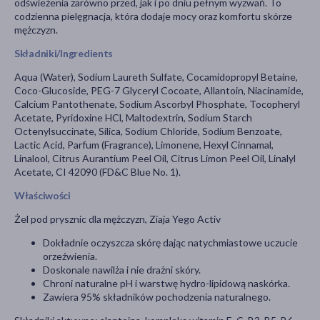
odświeżenia zarówno przed, jak i po dniu pełnym wyzwań. To
codzienna pielęgnacja, która dodaje mocy oraz komfortu skórze
mężczyzn.
Składniki/Ingredients
Aqua (Water), Sodium Laureth Sulfate, Cocamidopropyl Betaine,
Coco-Glucoside, PEG-7 Glyceryl Cocoate, Allantoin, Niacinamide,
Calcium Pantothenate, Sodium Ascorbyl Phosphate, Tocopheryl
Acetate, Pyridoxine HCl, Maltodextrin, Sodium Starch
Octenylsuccinate, Silica, Sodium Chloride, Sodium Benzoate,
Lactic Acid, Parfum (Fragrance), Limonene, Hexyl Cinnamal,
Linalool, Citrus Aurantium Peel Oil, Citrus Limon Peel Oil, Linalyl
Acetate, CI 42090 (FD&C Blue No. 1).
Właściwości
Żel pod prysznic dla mężczyzn, Ziaja Yego Activ
Dokładnie oczyszcza skórę dając natychmiastowe uczucie
orzeźwienia.
Doskonale nawilża i nie drażni skóry.
Chroni naturalne pH i warstwę hydro-lipidową naskórka.
Zawiera 95% składników pochodzenia naturalnego.