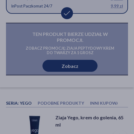
InPost Paczkomat 24/7
9,99 zł
TEN PRODUKT BIERZE UDZIAŁ W
PROMOCJI.
ZOBACZ PROMOCJĘ: ZIAJA PEPTYDOWY KREM
DO TWARZY ZA 1 GROSZ
Zobacz
SERIA:
YEGO
PODOBNE PRODUKTY
INNI KUPOWALI RÓW
L'Erboristica Uomo, Szampon,
Ziaja Yego Sport, żel pod
Ziaja Yego, krem do golenia, 65
żel pod prysznic dla mężczyzn,
prysznic dla mężczyzn, 300 ml
ml
200 ml