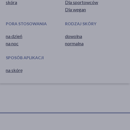
skóra
Dla sportowców
Dla wegan
PORA STOSOWANIA
RODZAJ SKÓRY
na dzień
dowolna
na noc
normalna
SPOSÓB APLIKACJI
na skórę