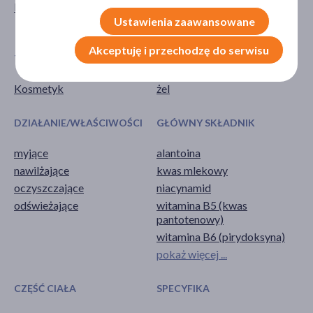
Mężczyzna
dla młodzieży
Ustawienia zaawansowane
dla dorosłych
Akceptuję i przechodzę do serwisu
TYP PRODUKTU
POSTAĆ
Kosmetyk
żel
DZIAŁANIE/WŁAŚCIWOŚCI
GŁÓWNY SKŁADNIK
myjące
alantoina
nawilżające
kwas mlekowy
oczyszczające
niacynamid
odświeżające
witamina B5 (kwas
pantotenowy)
witamina B6 (pirydoksyna)
pokaż więcej ...
CZĘŚĆ CIAŁA
SPECYFIKA