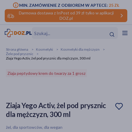
MIN. ZAMÓWIENIE Z ODBIOREM W APTECE:
25 ZŁ
Darmowa dostawa z InPost od 39 zł tylko w aplikacji
DOZ.pl
w
Hit
Hit
Strona główna
Kosmetyki
Kosmetyki dla mężczyzn
Żele pod prysznic
ofory
Ziaja Yego Activ, żel pod prysznic dla mężczyzn, 300 ml
do makijażu
dzieci
ść
Hit
Hit
Ziaja peptydowy krem do twarzy za 1 grosz
ące
rmową
kijażu
ść
Hit
Ziaja Yego Activ, żel pod prysznic
dla mężczyzn, 300 ml
w
Hit
Hit
żel, dla sportowców, dla wegan
ść
Hit