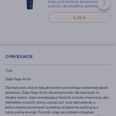
żel, zabrudzenia
żel, podrażnienie, suchość, dla
krem, podrażnienie, zaczerwienienie,
sportowców, dla wegan
suchość, dla alergików, golenie, dla
wegan
20,99 zł
9,99 zł
5,39 zł
O PRODUKCIE
Opis
Ziaja Yego Activ
Dla mężczyzn, którzy żyją aktywnie i potrzebują codziennej dawki
świeżości, Ziaja Yego Activ żel pod prysznic dla mężczyzn to
idealny wybór. Jego energizująca formuła została stworzona, aby
dokładnie oczyścić skórę, usunąć pot oraz zabrudzenia, a
jednocześnie pozostawić ją świeżą, przyjemnie pachnącą, a
także pełną energii. Prysznic staje się szybkim rytuałem