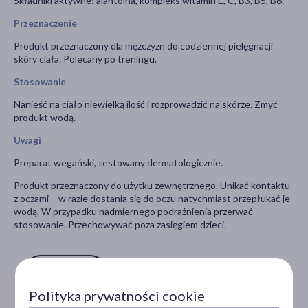
Składniki aktywne:
alantoina,
kompleks witamin E, C, B3, B5, B6.
Przeznaczenie
Produkt przeznaczony dla mężczyzn do codziennej pielęgnacji
skóry ciała. Polecany po treningu.
Stosowanie
Nanieść na ciało niewielką ilość i rozprowadzić na skórze. Zmyć
produkt wodą.
Uwagi
Preparat wegański, testowany dermatologicznie.
Produkt przeznaczony do użytku zewnętrznego. Unikać kontaktu
z oczami – w razie dostania się do oczu natychmiast przepłukać je
wodą. W przypadku nadmiernego podrażnienia przerwać
stosowanie. Przechowywać poza zasięgiem dzieci.
Polityka prywatności cookie