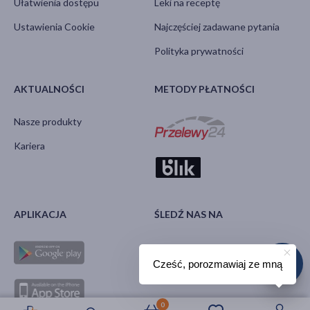
Ułatwienia dostępu
Leki na receptę
Ustawienia Cookie
Najczęściej zadawane pytania
Polityka prywatności
AKTUALNOŚCI
METODY PŁATNOŚCI
Nasze produkty
Kariera
APLIKACJA
ŚLEDŹ NAS NA
Cześć, porozmawiaj ze mną
0