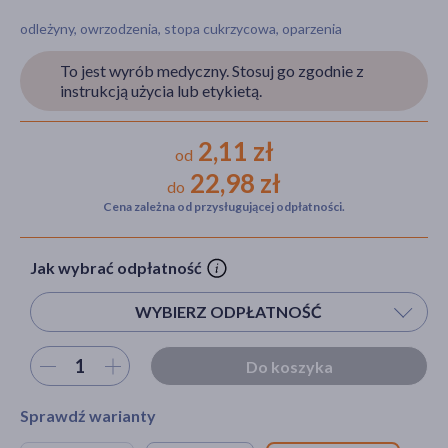
odleżyny, owrzodzenia, stopa cukrzycowa, oparzenia
To jest wyrób medyczny. Stosuj go zgodnie z
akijażu
instrukcją użycia lub etykietą.
2,11 zł
od
22,98 zł
Hit
do
Cena zależna od przysługującej odpłatności.
Jak wybrać odpłatność
WYBIERZ ODPŁATNOŚĆ
Wybierz ilość
Do koszyka
Sprawdź warianty