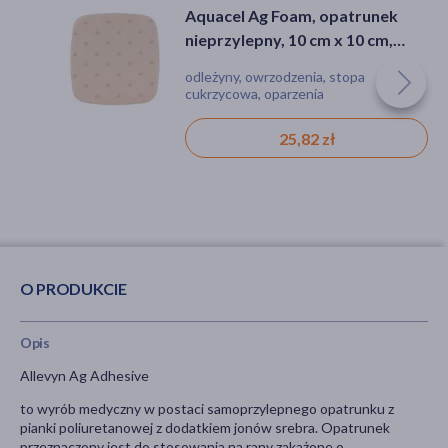
Aquacel Ag Foam, opatrunek
Allevyn Ag Non Adhesive,
nieprzylepny, 10 cm x 10 cm,
opatrunek, 10 cm x 10 cm, 1szt.
1szt. (z opakowania
(z opakowania
odleżyny, owrzodzenia, stopa
odleżyny, owrzodzenia, stopa
wielosztukowego)
wielosztukowego)
cukrzycowa, oparzenia
cukrzycowa, oparzenia
25,82 zł
16,02 zł
O PRODUKCIE
Opis
Allevyn Ag Adhesive
to wyrób medyczny w postaci samoprzylepnego opatrunku z
pianki poliuretanowej z dodatkiem jonów srebra. Opatrunek
przeznaczony jest do stosowania na rany zakażone o