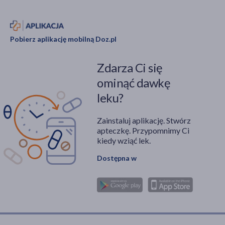
W jakich przypadkach
korzystne będzie
zastosowanie
Pobierz aplikację mobilną Doz.pl
opatrunku
podciśnieniowego?
Zdarza Ci się
ominąć dawkę
leku?
Zainstaluj aplikację. Stwórz
apteczkę. Przypomnimy Ci
kiedy wziąć lek.
Dostępna w