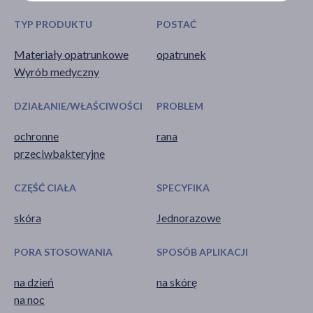
TYP PRODUKTU
POSTAĆ
Materiały opatrunkowe
opatrunek
Wyrób medyczny
DZIAŁANIE/WŁAŚCIWOŚCI
PROBLEM
ochronne
rana
przeciwbakteryjne
CZĘŚĆ CIAŁA
SPECYFIKA
skóra
Jednorazowe
PORA STOSOWANIA
SPOSÓB APLIKACJI
na dzień
na skórę
na noc