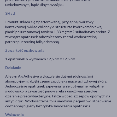
umiarkowanym, bądź silnym wysięku.
Skład
Produkt składa się z perforowanej, przylepnej warstwy
kontaktowej, wkład chłonny o strukturze hydrokomórkowej
pianki poliuretanowej zawiera 1,33 mg/cm2 sulfadiazyny srebra. Z
zewnątrz opatrunek zabezpieczony został wodoszczelną,
parorzepuszczalną folią ochronną.
Zawartość opakowania
1 opatrunek o wymiarach 12,5 cm x 12,5 cm.
Działanie
Allevyn Ag Adhesive wykazuje się dużymi zdolnościami
absorpcyjnymi, dzięki czemu zapobiega maceracji zdrowej skóry.
Jednocześnie opatrunek zapewnia ranie optymalne, wilgotne
środowisko, a zawartość jonów srebra umożliwia szerokie
działanie przeciwbakteryjne, także wobec szczepów opornych na
antybiotyki. Wodoszczelna folia umożliwia pacjentowi stosowanie
codziennej higieny bez ryzyka zamoczenia opatrunku.
Wskazania