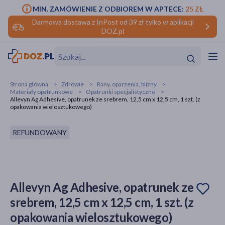
MIN. ZAMÓWIENIE Z ODBIOREM W APTECE:
25 ZŁ
Darmowa dostawa z InPost od 39 zł tylko w aplikacji
DOZ.pl
w
Hit
Hit
Strona główna
Zdrowie
Rany, oparzenia, blizny
Materiały opatrunkowe
Opatrunki specjalistyczne
ofory
Allevyn Ag Adhesive, opatrunek ze srebrem, 12,5 cm x 12,5 cm, 1 szt. (z
opakowania wielosztukowego)
do makijażu
dzieci
ść
Hit
Hit
REFUNDOWANY
ące
rmową
kijażu
ść
Hit
Allevyn Ag Adhesive, opatrunek ze
w
Hit
Hit
srebrem, 12,5 cm x 12,5 cm, 1 szt. (z
opakowania wielosztukowego)
ść
Hit