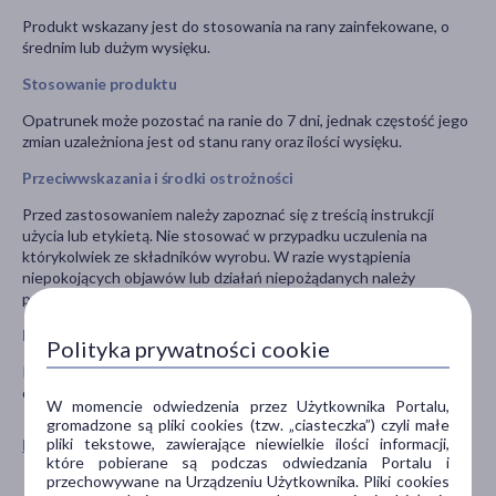
Produkt wskazany jest do stosowania na rany zainfekowane, o
średnim lub dużym wysięku.
Stosowanie produktu
Opatrunek może pozostać na ranie do 7 dni, jednak częstość jego
zmian uzależniona jest od stanu rany oraz ilości wysięku.
Przeciwwskazania i środki ostrożności
Przed zastosowaniem należy zapoznać się z treścią instrukcji
użycia lub etykietą. Nie stosować w przypadku uczulenia na
którykolwiek ze składników wyrobu. W razie wystąpienia
niepokojących objawów lub działań niepożądanych należy
przerwać stosowanie wyrobu i skontaktować się z lekarzem.
Możliwe działania niepożądane wyrobu medycznego
Polityka prywatności cookie
Rzadko opisywano przypadki nadwrażliwości na składniki
opatrunku.
W momencie odwiedzenia przez Użytkownika Portalu,
gromadzone są pliki cookies (tzw. „ciasteczka”) czyli małe
pliki tekstowe, zawierające niewielkie ilości informacji,
Pokaż wszystkie produkty ALLEVYN
które pobierane są podczas odwiedzania Portalu i
przechowywane na Urządzeniu Użytkownika. Pliki cookies