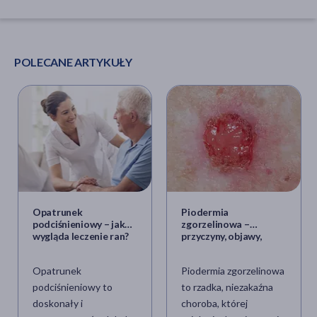
POLECANE ARTYKUŁY
Opatrunek
Piodermia
podciśnieniowy – jak
zgorzelinowa –
wygląda leczenie ran?
przyczyny, objawy,
leczenie
Opatrunek
Piodermia zgorzelinowa
podciśnieniowy to
to rzadka, niezakaźna
doskonały i
choroba, której