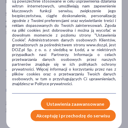
są powszechnie stosowane w celu usprawnienia działania
Producent
witryn internetowych, umożliwiają nam zapewnienie
kluczowych funkcji serwisu, zwiększenie jego
SMITH+ NEPHEW
bezpieczeństwa, ciągłe doskonalenie, personalizację
Aleje Jerozolimskie 124
zgodnie z Twoimi preferencjami oraz wyświetlanie treści i
reklam dopasowanych do Twoich zainteresowań. Zgoda
02-823 Warszawa
na pliki cookies jest dobrowolna i można ją wycofać w
info.poland@smith-nephew.com
dowolnym momencie z poziomu strony "Ustawienia
Cookie". Administratorem danych osobowych Klientów,
gromadzonych za pośrednictwem strony www.doz.pl, jest
DOZ.pl Sp. z o. o. z siedzibą w Łodzi, a w niektórych
przypadkach nasi Partnerzy. Informacja o celach
przetwarzania danych osobowych przez naszych
partnerów znajduje się w ich politykach ochrony
prywatności. Więcej informacji o korzystaniu przez nas z
CECHY PRODUKTU
plików cookies oraz o przetwarzaniu Twoich danych
osobowych, w tym o przysługujących Ci uprawnieniach,
znajdziesz w Polityce prywatności.
PŁEĆ
WIEK
Mężczyzna
dla dzieci
Ustawienia zaawansowane
Kobieta
dla młodzieży
Akceptuję i przechodzę do serwisu
dla dorosłych
dla seniorów