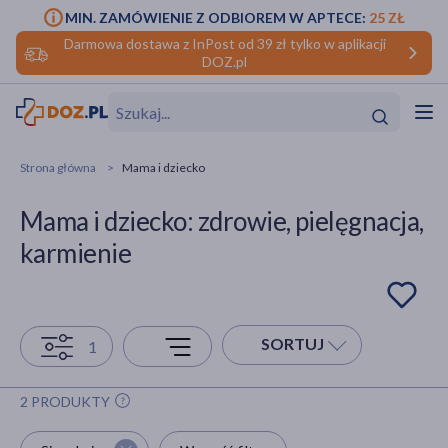
MIN. ZAMÓWIENIE Z ODBIOREM W APTECE:
25 ZŁ
Darmowa dostawa z InPost od 39 zł tylko w aplikacji
DOZ.pl
w
Hit
Hit
Strona główna
Mama i dziecko
ofory
Mama i dziecko: zdrowie, pielęgnacja,
do makijażu
dzieci
ść
Hit
Hit
karmienie
ące
rmową
kijażu
ść
Hit
SORTUJ
1
w
Hit
Hit
2 PRODUKTY
ść
Hit