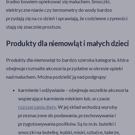
trudno bowiem opiekować się maluchem. Smoczki,
elektryczne nianie czy termometry do wody bardzo
przydają się na co dzień i sprawiają, że codzienne czynności
stają się znacznie prostsze.
Produkty dla niemowląt i małych dzieci
Produkty dla niemowląt to bardzo szeroka kategoria, która
obejmuje rozmaite akcesoria przydatne w okresie opieki
Kategorie produktów
nad maluchem. Można podzielić ją nad podgrupy:
Mama i dziecko
karmienie i odżywianie – obejmuje wszelkie akcesoria
Zdrowie dziecka
wspierające karmienie mlekiem lub, w czasie
Karmienie dziecka
rozszerzania diety
. W jej skład wchodzą wyroby
Planowanie ciąży
przeznaczone do podawania, przechowywania i
Kosmetyki dla dzieci
Akcesoria dziecięce
przygotowywania posiłków. Są to m.in. butelki i
Zdrowie w ciąży
smoczki na butelkę, kubki, miski, sztućce, talerze,