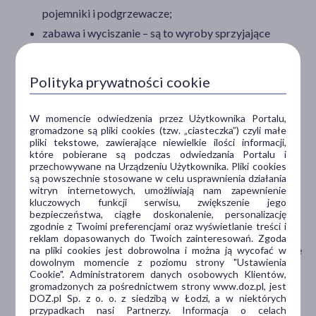
Laktacja i karmienie piersią
pojemniki i podgrzewacze;
Kosmetyki dla mam
zabawa i wyciszanie – są to wyroby sprzyjające
Bielizna poporodowa
rozwojowi motorycznemu dziecka, a także produkty
Przewijanie dziecka
wspierające uspokojenie. Chodzi np. o smoczki,
Polityka prywatności cookie
gryzaki i grzechotki;
Filtry
higiena i czystość – w obrębie tej kategorii znajdują
W momencie odwiedzenia przez Użytkownika Portalu,
Dostępny
(2)
gromadzone są pliki cookies (tzw. „ciasteczka”) czyli małe
się produkty przeznaczone do pielęgnacji ciała
pliki tekstowe, zawierające niewielkie ilości informacji,
malucha, a więc szczoteczki, szczotki i grzebienie do
które pobierane są podczas odwiedzania Portalu i
przechowywane na Urządzeniu Użytkownika. Pliki cookies
Dostawa
włosów, gąbki i myjki, a także nożyczki do paznokci.
są powszechnie stosowane w celu usprawnienia działania
witryn internetowych, umożliwiają nam zapewnienie
Są one niezbędne podczas
pierwszej kąpieli
, a także
Wysyłka
kluczowych funkcji serwisu, zwiększenie jego
każdej kolejnej;
bezpieczeństwa, ciągłe doskonalenie, personalizację
Odbiór w aptece
zgodnie z Twoimi preferencjami oraz wyświetlanie treści i
przewijanie – to akcesoria potrzebne do zmiany
reklam dopasowanych do Twoich zainteresowań. Zgoda
Cena
pieluszki: pampersy, przewijaki i specjalne zapachowe
na pliki cookies jest dobrowolna i można ją wycofać w
dowolnym momencie z poziomu strony "Ustawienia
woreczki na odpady;
Cookie". Administratorem danych osobowych Klientów,
gromadzonych za pośrednictwem strony www.doz.pl, jest
zdrowie – ta sekcja dotyczy produktów potrzebnych
zł
–
zł
DOZ.pl Sp. z o. o. z siedzibą w Łodzi, a w niektórych
do zapewnienia maluszkowi komfortu i dbania o jego
przypadkach nasi Partnerzy. Informacja o celach