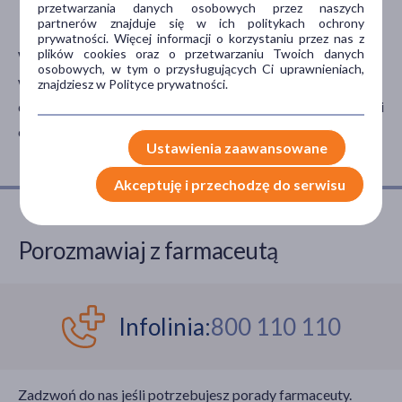
przetwarzania danych osobowych przez naszych
dobre samopoczucie, m.in. aspiratory i termometry.
partnerów znajduje się w ich politykach ochrony
prywatności. Więcej informacji o korzystaniu przez nas z
Marka
plików cookies oraz o przetwarzaniu Twoich danych
Wszystkie produkty dla dzieci, wchodzące w skład
osobowych, w tym o przysługujących Ci uprawnieniach,
wyszczególnionych kategorii, spełniają wymagania
4Lacti
(1)
znajdziesz w Polityce prywatności.
dotyczące trwałości i wytrzymałości na uszkodzenia, dzięki
59S
(1)
czemu mogą być bezpiecznie używane przez najmłodszych.
Ustawienia zaawansowane
A-Cerumen
(2)
Akceptuję i przechodzę do serwisu
AA
(2)
ACC
(2)
Porozmawiaj z farmaceutą
Singularis
(2)
pokaż więcej
Infolinia:
800 110 110
Postać
kapsułki
(2)
Zadzwoń do nas jeśli potrzebujesz porady farmaceuty.
Problem