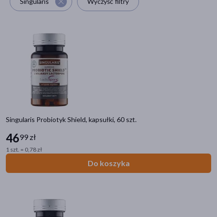
Singularis
Wyczyść filtry
akijażu
Hit
Singularis Probiotyk Shield, kapsułki, 60 szt.
46
99 zł
1 szt. = 0,78 zł
Do koszyka