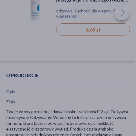
200 ml
200 ml
włosów, bez spłukiwania, 200 ml
odżywka, suchość, łamliwość
odżywka, suchość, łamliwość
odżywka, suchość, dla wegan, dla
wegetarian
8,99 zł
8,99 zł
6,69 zł
O PRODUKCIE
Opis
Ziaja
Twoje włosy potrzebują dawki blasku i witalności? Ziaja Odżywka
Intensywne Odżywianie Witaminy to lekka, a zarazem odżywcza
formuła, która łączy moc witamin, by przywrócić miękkość,
elastyczność oraz zdrowy wygląd. Produkt działa głęboko,
dostarczając składników regenerujących, bez obciążania pasm.