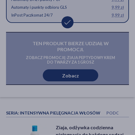
Automaty i punkty odbioru GLS
9,99 zł
InPost Paczkomat 24/7
9,99 zł
TEN PRODUKT BIERZE UDZIAŁ W
PROMOCJI.
ZOBACZ PROMOCJĘ: ZIAJA PEPTYDOWY KREM
DO TWARZY ZA 1 GROSZ
Zobacz
SERIA:
INTENSYWNA PIELĘGNACJA WŁOSÓW
PODOBNE P
Ziaja, odżywka do włosów,
Ziaja, odżywka do włosów,
Ziaja, odżywka codzienna
intensywna regeneracja, miód,
intensywna regeneracja, miód,
pielęgnacja do każdego rodzaju