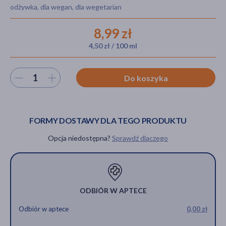
odżywka, dla wegan, dla wegetarian
8,99 zł
akijażu
4,50 zł / 100 ml
Wybierz ilość
Do koszyka
Hit
FORMY DOSTAWY DLA TEGO PRODUKTU
Opcja niedostępna?
Sprawdź dlaczego
ODBIÓR W APTECE
Odbiór w aptece
0,00 zł