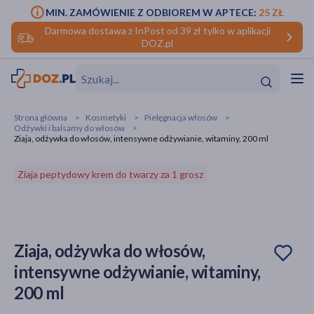
MIN. ZAMÓWIENIE Z ODBIOREM W APTECE:
25 ZŁ
Darmowa dostawa z InPost od 39 zł tylko w aplikacji
DOZ.pl
w
Hit
Hit
Strona główna
Kosmetyki
Pielęgnacja włosów
Odżywki i balsamy do włosów
ofory
Ziaja, odżywka do włosów, intensywne odżywianie, witaminy, 200 ml
do makijażu
dzieci
ść
Hit
Hit
Ziaja peptydowy krem do twarzy za 1 grosz
ące
rmową
kijażu
ść
Hit
Ziaja, odżywka do włosów,
intensywne odżywianie, witaminy,
w
Hit
Hit
200 ml
ść
Hit