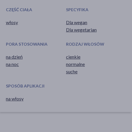
CZĘŚĆ CIAŁA
SPECYFIKA
włosy
Dla wegan
Dla wegetarian
PORA STOSOWANIA
RODZAJ WŁOSÓW
na dzień
cienkie
na noc
normalne
suche
SPOSÓB APLIKACJI
na włosy