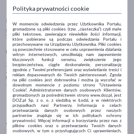
Polityka prywatności cookie
Pokaż wszystkie produkty ZIAJA
W momencie odwiedzenia przez Użytkownika Portalu,
gromadzone są pliki cookies (tzw. „ciasteczka”) czyli małe
Pokaż wszystkie produkty linii Intensywna Pielęgnacja
pliki tekstowe, zawierające niewielkie ilości informacji,
Włosów marki Ziaja
które pobierane są podczas odwiedzania Portalu i
przechowywane na Urządzeniu Użytkownika. Pliki cookies
są powszechnie stosowane w celu usprawnienia działania
Producent
witryn internetowych, umożliwiają nam zapewnienie
kluczowych funkcji serwisu, zwiększenie jego
ZIAJA
bezpieczeństwa, ciągłe doskonalenie, personalizację
zgodnie z Twoimi preferencjami oraz wyświetlanie treści i
Jesienna 9
reklam dopasowanych do Twoich zainteresowań. Zgoda
80-298 Gdańsk
na pliki cookies jest dobrowolna i można ją wycofać w
ziaja@ziaja.com
dowolnym momencie z poziomu strony "Ustawienia
Cookie". Administratorem danych osobowych Klientów,
gromadzonych za pośrednictwem strony www.doz.pl, jest
DOZ.pl Sp. z o. o. z siedzibą w Łodzi, a w niektórych
przypadkach nasi Partnerzy. Informacja o celach
przetwarzania danych osobowych przez naszych
partnerów znajduje się w ich politykach ochrony
prywatności. Więcej informacji o korzystaniu przez nas z
CECHY PRODUKTU
plików cookies oraz o przetwarzaniu Twoich danych
osobowych, w tym o przysługujących Ci uprawnieniach,