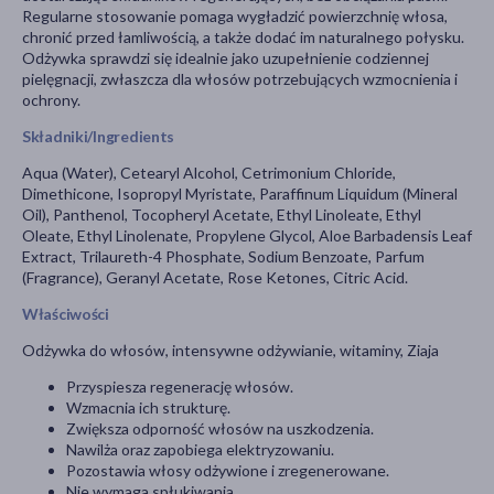
Regularne stosowanie pomaga wygładzić powierzchnię włosa,
chronić przed łamliwością, a także dodać im naturalnego połysku.
Odżywka sprawdzi się idealnie jako uzupełnienie codziennej
pielęgnacji, zwłaszcza dla włosów potrzebujących wzmocnienia i
ochrony.
Składniki/Ingredients
Aqua (Water), Cetearyl Alcohol, Cetrimonium Chloride,
Dimethicone, Isopropyl Myristate, Paraffinum Liquidum (Mineral
Oil), Panthenol, Tocopheryl Acetate, Ethyl Linoleate, Ethyl
Oleate, Ethyl Linolenate, Propylene Glycol, Aloe Barbadensis Leaf
Extract, Trilaureth-4 Phosphate, Sodium Benzoate, Parfum
(Fragrance), Geranyl Acetate, Rose Ketones, Citric Acid.
Właściwości
Odżywka do włosów, intensywne odżywianie, witaminy, Ziaja
Przyspiesza regenerację włosów.
Wzmacnia ich strukturę.
Zwiększa odporność włosów na uszkodzenia.
Nawilża oraz zapobiega elektryzowaniu.
Pozostawia włosy odżywione i zregenerowane.
Nie wymaga spłukiwania.