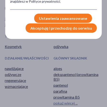
znajdziesz w Polityce prywatności.
PŁEĆ
WIEK
Ustawienia zaawansowane
Mężczyzna
dla młodzieży
Kobieta
dla dorosłych
Akceptuję i przechodzę do serwisu
TYP PRODUKTU
POSTAĆ
Kosmetyk
odżywka
DZIAŁANIE/WŁAŚCIWOŚCI
GŁÓWNY SKŁADNIK
nawilżające
aloes
odżywcze
dekspantenol (prowitamina
B5)
regenerujące
pantenol
wzmacniające
parafina
prowitamina B5
pokaż więcej ...