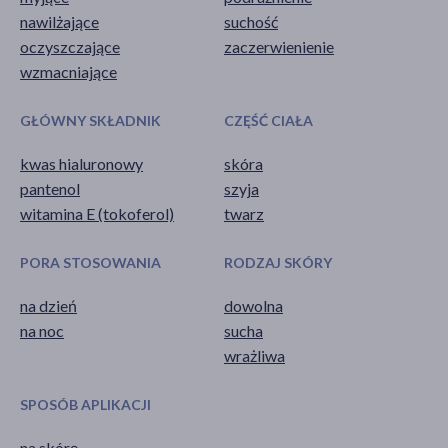
nawilżające
suchość
oczyszczające
zaczerwienienie
wzmacniające
GŁÓWNY SKŁADNIK
CZĘŚĆ CIAŁA
kwas hialuronowy
skóra
pantenol
szyja
witamina E (tokoferol)
twarz
PORA STOSOWANIA
RODZAJ SKÓRY
na dzień
dowolna
na noc
sucha
wrażliwa
SPOSÓB APLIKACJI
na skórę