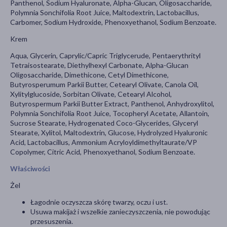
Panthenol, Sodium Hyaluronate, Alpha-Glucan, Oligosaccharide,
Polymnia Sonchifolia Root Juice, Maltodextrin, Lactobacillus,
Carbomer, Sodium Hydroxide, Phenoxyethanol, Sodium Benzoate.
Krem
Aqua, Glycerin, Caprylic/Capric Triglycerude, Pentaerythrityl
Tetraisostearate, Diethylhexyl Carbonate, Alpha-Glucan
Oligosaccharide, Dimethicone, Cetyl Dimethicone,
Butyrosperumum Parkii Butter, Cetearyl Olivate, Canola Oil,
Xylitylglucoside, Sorbitan Olivate, Cetearyl Alcohol,
Butyrospermum Parkii Butter Extract, Panthenol, Anhydroxylitol,
Polymnia Sonchifolia Root Juice, Tocopheryl Acetate, Allantoin,
Sucrose Stearate, Hydrogenated Coco-Glycerides, Glyceryl
Stearate, Xylitol, Maltodextrin, Glucose, Hydrolyzed Hyaluronic
Acid, Lactobacillus, Ammonium Acryloyldimethyltaurate/VP
Copolymer, Citric Acid, Phenoxyethanol, Sodium Benzoate.
Właściwości
Żel
Łagodnie oczyszcza skórę twarzy, oczu i ust.
Usuwa makijaż i wszelkie zanieczyszczenia, nie powodując
przesuszenia.