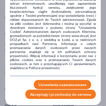
witryn internetowych, umożliwiają nam zapewnienie
kluczowych funkcji serwisu, zwiększenie jego
bezpieczeństwa, ciągłe doskonalenie, personalizację
zgodnie z Twoimi preferencjami oraz wyświetlanie treści i
CECHY PRODUKTU
reklam dopasowanych do Twoich zainteresowań. Zgoda
na pliki cookies jest dobrowolna i można ją wycofać w
dowolnym momencie z poziomu strony "Ustawienia
Cookie". Administratorem danych osobowych Klientów,
PŁEĆ
WIEK
gromadzonych za pośrednictwem strony www.doz.pl, jest
DOZ.pl Sp. z o. o. z siedzibą w Łodzi, a w niektórych
przypadkach nasi Partnerzy. Informacja o celach
Mężczyzna
dla dorosłych
przetwarzania danych osobowych przez naszych
Kobieta
partnerów znajduje się w ich politykach ochrony
prywatności. Więcej informacji o korzystaniu przez nas z
plików cookies oraz o przetwarzaniu Twoich danych
TYP PRODUKTU
POSTAĆ
osobowych, w tym o przysługujących Ci uprawnieniach,
znajdziesz w Polityce prywatności.
Kosmetyk
krem
żel
Ustawienia zaawansowane
DZIAŁANIE/WŁAŚCIWOŚCI
PROBLEM
Akceptuję i przechodzę do serwisu
łagodzące
nadwrażliwość
myjące
podrażnienie