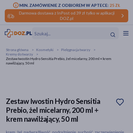
MIN. ZAMÓWIENIE Z ODBIOREM W APTECE:
25 ZŁ
Darmowa dostawa z InPost od 39 zł tylko w aplikacji
DOZ.pl
w
Hit
Hit
Strona główna
Kosmetyki
Pielęgnacja twarzy
Kremy do twarzy
ofory
Zestaw Iwostin Hydro Sensitia Prebio, żel micelarny, 200 ml + krem
nawilżający, 50 ml
do makijażu
dzieci
ść
Hit
Hit
ące
rmową
kijażu
Zestaw Iwostin Hydro Sensitia
ść
Hit
Prebio, żel micelarny, 200 ml +
w
Hit
Hit
krem nawilżający, 50 ml
ść
Hit
krem, żel, nadwrażliwość, podrażnienie, suchość, zaczerwienienie