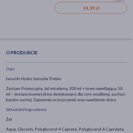
24,39 zł
22,99 zł
O PRODUKCIE
Opis
Iwostin Hydro Sensitia Prebio
Zestaw Promocyjny, żel micelarny, 200 ml + krem nawilżający, 50
ml – zestaw kosmetyków dedykowany dla cery wrażliwej, suchej i
bardzo suchej. Zapewnia oczyszczenie oraz nawilżenie skóry.
Składniki/Ingredients
Żel
Aqua, Glycerin, Polyglyceryl-4 Caprate, Polyglyceryl-6 Caprylate,