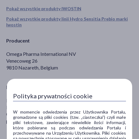
Pokaż wszystkie produkty IWOSTIN
Pokaż wszystkie produkty linii Hydro Sensitia Prebio marki
Iwostin
Producent
Omega Pharma International NV
Venecoweg 26
9810 Nazareth, Belgium
Dystrybutor
Polityka prywatności cookie
Perrigo Polska Sp. z o.o.
Domaniewska 48
W momencie odwiedzenia przez Użytkownika Portalu,
02-672 Warszawa
gromadzone są pliki cookies (tzw. „ciasteczka”) czyli małe
perrigopoland@perrigo.com
pliki tekstowe, zawierające niewielkie ilości informacji,
które pobierane są podczas odwiedzania Portalu i
przechowywane na Urządzeniu Użytkownika. Pliki cookies
są powszechnie stosowane w celu usprawnienia działania