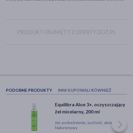
akijażu
PRODUKT USUNIĘTY Z OFERTY DOZ.PL
Hit
PODOBNE PRODUKTY
INNI KUPOWALI RÓWNIEŻ
Equilibra Aloe 3+, oczyszczający
Ziajka, emulsja wodoodporna
żel micelarny, 200 ml
dla dzieci, SPF 50+, 125 ml
żel, podrażnienie, suchość, aloes, kwas
emulsja, ochrona przeciwsłoneczna, dla
hialuronowy
wegetarian, dla wegan