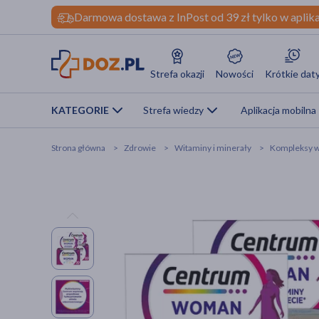
Darmowa dostawa z InPost od 39 zł tylko w aplika
Strefa okazji
Nowości
Krótkie dat
KATEGORIE
Strefa wiedzy
Aplikacja mobilna
Strona główna
Zdrowie
Witaminy i minerały
Kompleksy w