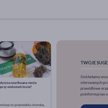
TWOJE SUGE
Dokładamy wszelk
oferowanych pro
dyczna marihuana może
Niebezpieczny rytuał Kambo. 4
przy endometriozie?
letnia Polka w poważnym stan
prawidłowe oraz 
podaniu jadu żaby
poinformuj nas o
trioza to przewlekła choroba,
Rytuał Kambo, polegający na p