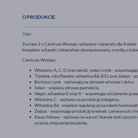
O PRODUKCIE
Opis
Zestaw 2 x Centrum Woman, witaminy i minerały dla Kobiet 
kompleks witamin i minerałów skomponowany z myślą o kobie
Centrum Woman:
Witaminy A, C, D oraz miedź, selen i cynk - wspomagaj
Tiamina, ryboflawina, witamina B6, B12 oraz żelazo 
Biotyna i cynk - wpływają na zdrowie włosów i skóry.
Selen - wspiera zdrowe paznokcie.
Wapń, witamina D oraz K - wspomaga utrzymanie praw
Witamina C - wpływa na produkcję kolagenu.
Witamina B6 - wspiera regulację gospodarki hormonaln
Żelazo - wspomaga produkcję krwinek czerwonych i h
Kwas foliowy - wpływa na wzrost tkanek matczynych w
uczucia zmęczenia/znużenia.