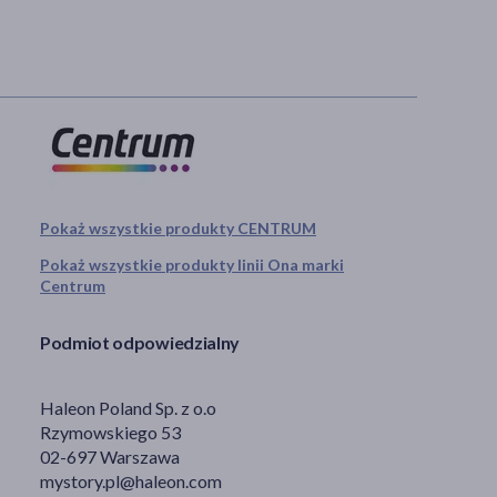
Pokaż wszystkie produkty CENTRUM
Pokaż wszystkie produkty linii Ona marki
Centrum
Podmiot odpowiedzialny
Haleon Poland Sp. z o.o
Rzymowskiego 53
02-697 Warszawa
mystory.pl@haleon.com