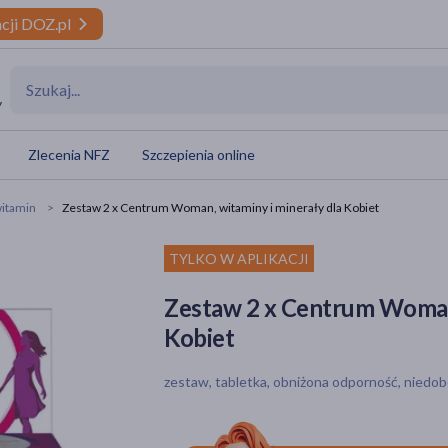
cji DOZ.pl
y
Zlecenia NFZ
Szczepienia online
itamin
Zestaw 2 x Centrum Woman, witaminy i minerały dla Kobiet
TYLKO W APLIKACJI
Zestaw 2 x Centrum Woman,
Kobiet
zestaw, tabletka, obniżona odporność, niedo