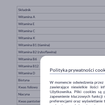
Składnik
Witamina A
Witamina E
Witamina C
Witamina K
Witamina B1 (tiamina)
Witamina B2 (ryboflawina)
Witamina B6
Witamina B12
Polityka prywatności coo
Witamina D
Biotyna
W momencie odwiedzenia przez Uż
zawierające niewielkie ilości 
Kwas foliowy
Użytkownika. Pliki cookies są 
Niacyna
zapewnienie kluczowych funkcji s
preferencjami oraz wyświetlanie 
Kwas pantotenowy