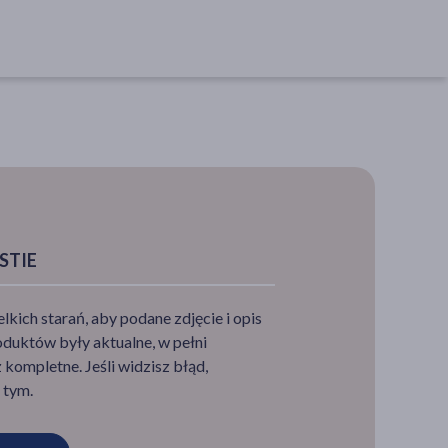
STIE
ich starań, aby podane zdjęcie i opis
duktów były aktualne, w pełni
0-
ie po
kompletne. Jeśli widzisz błąd,
 tym.
odaniu