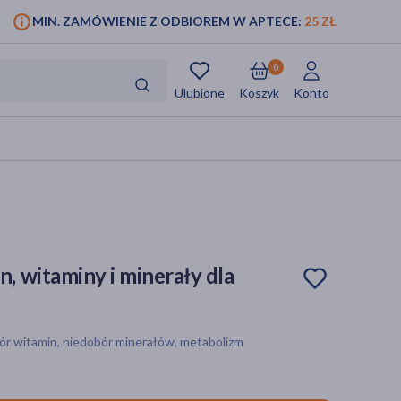
MIN. ZAMÓWIENIE Z ODBIOREM W APTECE:
25 ZŁ
0
Ulubione
Koszyk
Konto
 witaminy i minerały dla
bór witamin, niedobór minerałów, metabolizm