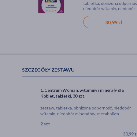
tabletka, niedobór minerałó
tonik, dla wegan
tabletka, obniżona odpornoś
niedobór witamin, obniżona
niedobór witamin, niedobór
odporność
minerałów, metabolizm
29,99 zł
30,99 zł
9,79 zł
SZCZEGÓŁY ZESTAWU
1. Centrum Woman, witaminy i minerały dla
Kobiet, tabletki, 30 szt.
zestaw, tabletka, obniżona odporność, niedobór
witamin, niedobór minerałów, metabolizm
2 szt.
30,99 z