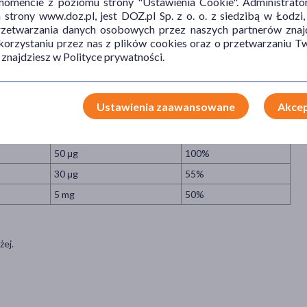
mencie z poziomu strony "Ustawienia Cookie". Administrat
320 mg
40%
trony www.doz.pl, jest DOZ.pl Sp. z o. o. z siedzibą w Łodzi,
przetwarzania danych osobowych przez naszych partnerów znajd
105 mg
15%
 korzystaniu przez nas z plików cookies oraz o przetwarzaniu
100 mg
27%
 znajdziesz w Polityce prywatności.
10 mg
71%
100 μg
67%
Ustawienia zaawansowane
Akcep
0,5 mg
50%
40 μg
100%
50 μg
100%
30 μg
55%
5 mg
50%
żej.