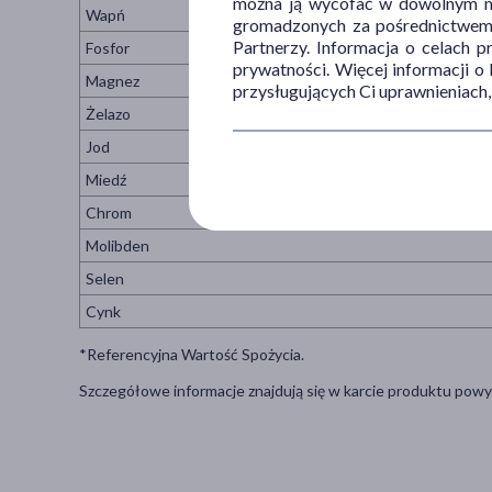
można ją wycofać w dowolnym mo
Wapń
gromadzonych za pośrednictwem s
Partnerzy. Informacja o celach 
Fosfor
prywatności. Więcej informacji o
Magnez
przysługujących Ci uprawnieniach,
Żelazo
Jod
Miedź
Chrom
Molibden
Selen
Cynk
*Referencyjna Wartość Spożycia.
Szczegółowe informacje znajdują się w karcie produktu powy