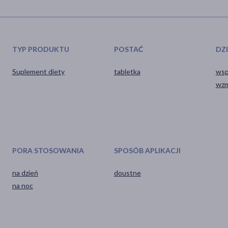
TYP PRODUKTU
POSTAĆ
DZ
Suplement diety
tabletka
wsp
wzm
PORA STOSOWANIA
SPOSÓB APLIKACJI
na dzień
doustne
na noc