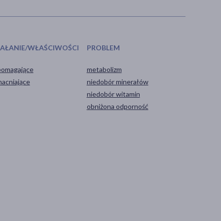
IAŁANIE/WŁAŚCIWOŚCI
PROBLEM
omagające
metabolizm
acniające
niedobór minerałów
niedobór witamin
obniżona odporność