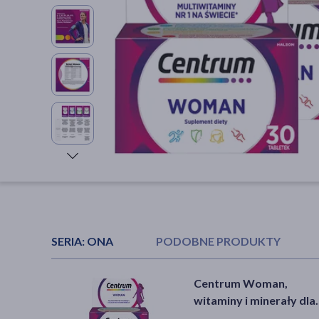
SERIA:
ONA
PODOBNE PRODUKTY
DOZ Product
Ziaja Sport up minerały
Centrum Woman,
Multivitamina Woman,
NMF, aqua-tonik do ciał
witaminy i minerały dla
tabletki powlekane, 60 
twarzy, 120 ml
Kobiet, tabletki, 30 szt.