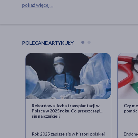
pokaż więcej ...
POLECANE ARTYKUŁY
Rekordowa liczba transplantacji w
Czy me
Polsce w 2025 roku. Co przeszczepia
pomóc 
się najczęściej?
Rok 2025 zapisze się w historii polskiej
Endome