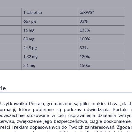
1 tabletka
%RWS*
667 μg
83%
16 mg
133%
80 mg
100%
24,5 μg
33%
1,32 mg
120%
2,1 mg
150%
2,1 mg
150%
3 μg
120%
kie
10 μg
200%
62,5 μg
125%
ytkownika Portalu, gromadzone są pliki cookies (tzw. „ciastec
informacji, które pobierane są podczas odwiedzania Portal
300 μg
150%
powszechnie stosowane w celu usprawnienia działania witryn
16 mg
100%
erwisu, zwiększenie jego bezpieczeństwa, ciągłe doskonalenie
treści i reklam dopasowanych do Twoich zainteresowań. Zgoda n
7,5 mg
125%