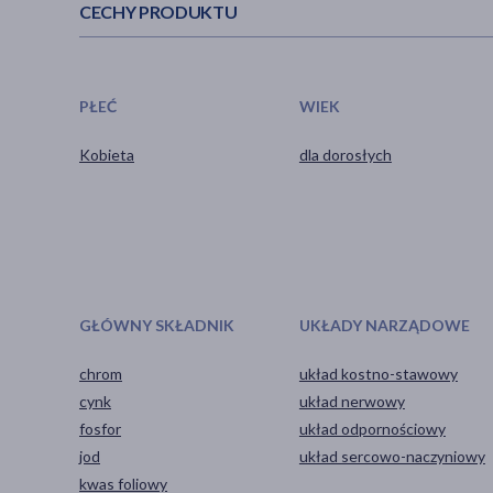
CECHY PRODUKTU
PŁEĆ
WIEK
Kobieta
dla dorosłych
GŁÓWNY SKŁADNIK
UKŁADY NARZĄDOWE
chrom
układ kostno-stawowy
cynk
układ nerwowy
fosfor
układ odpornościowy
jod
układ sercowo-naczyniowy
kwas foliowy