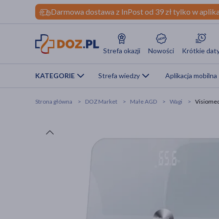
Darmowa dostawa z InPost od 39 zł tylko w aplika
Strefa okazji
Nowości
Krótkie dat
KATEGORIE
Strefa wiedzy
Aplikacja mobilna
Strona główna
DOZ Market
Małe AGD
Wagi
Visiomed