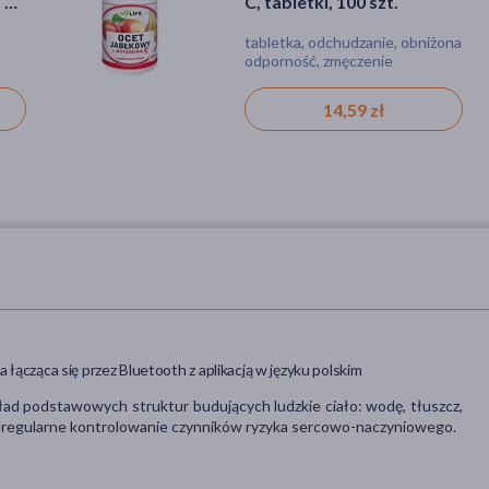
 90
C, tabletki, 100 szt.
tabletka, odchudzanie, obniżona
odporność, zmęczenie
14,59 zł
ącząca się przez Bluetooth z aplikacją w języku polskim
ad podstawowych struktur budujących ludzkie ciało: wodę, tłuszcz,
wia regularne kontrolowanie czynników ryzyka sercowo-naczyniowego.