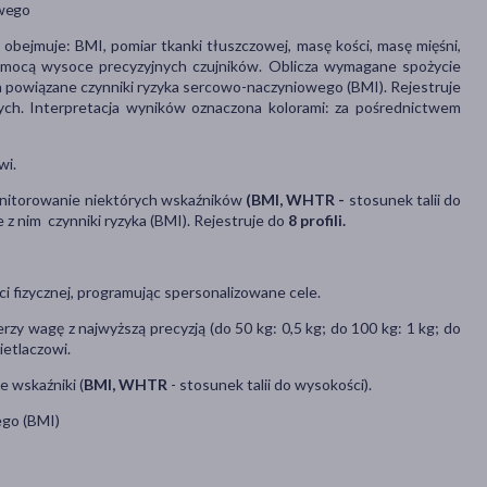
owego
 obejmuje: BMI, pomiar tkanki tłuszczowej, masę kości, masę mięśni,
omocą wysoce precyzyjnych czujników. Oblicza wymagane spożycie
a powiązane czynniki ryzyka sercowo-naczyniowego (BMI). Rejestruje
nych. Interpretacja wyników oznaczona kolorami: za pośrednictwem
wi.
nitorowanie niektórych wskaźników
(BMI, WHTR -
stosunek talii do
z nim czynniki ryzyka (BMI). Rejestruje do
8 profili.
ci fizycznej, programując spersonalizowane cele.
zy wagę z najwyższą precyzją (do 50 kg: 0,5 kg; do 100 kg: 1 kg; do
ietlaczowi.
e wskaźniki (
BMI, WHTR
- stosunek talii do wysokości).
ego (BMI)