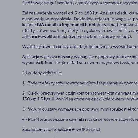
Śledź swoją wagę i monitoruj czynniki ryzyka sercowo-naczyni
Zakres ważenia wynosi od 5 do 180 kg. Analiza składu ciała
masę wody w organizmie. Dokładnie rejestruje wagę za p
kalorii z
BIA (analiza impedancji bioelektrycznej)
. Sprawdz
efekty zrównoważonej diety i regularnych ćwiczeń fizycz
aplikacji BewellConnect (czerwony, bursztynowy, zielony).
Wyniki są łatwe do odczytania dzięki kolorowemu wyświetlaczo
Aplikacja wykrywa obszary wymagające poprawy poprzez mo
wysokości). Monitoruje układ sercowo-naczyniowy i związane 
24 godziny z MyScale:
1 - Zmierz efekty zrównoważonej diety i regularnej aktywnoś
2 - Dzięki precyzyjnym czujnikom tensometrycznym waga mier
150 kg: 1,5 kg). A wyniki są czytelne dzięki kolorowemu wyśw
3 - Wykryj obszary wymagające poprawy, monitorując niektór
4 - Monitoruj powiązane czynniki ryzyka sercowo-naczyniow
Zacznij korzystać z aplikacji BewellConnect