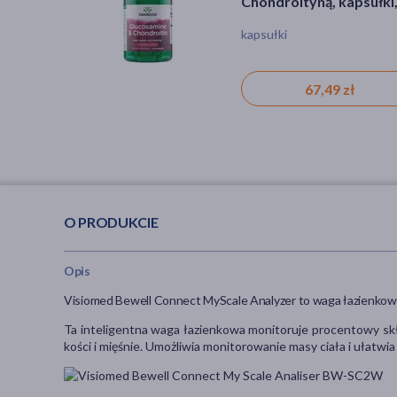
Chondroityną, kapsułki,
szt.
kapsułki
67,49 zł
O PRODUKCIE
Opis
Visiomed Bewell Connect MyScale Analyzer to waga łazienkowa ł
Ta inteligentna waga łazienkowa monitoruje procentowy skł
kości i mięśnie. Umożliwia monitorowanie masy ciała i ułat