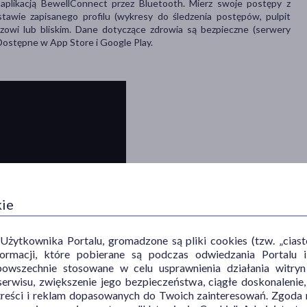
 aplikacją BewellConnect przez Bluetooth. Mierz swoje postępy z
tawie zapisanego profilu (wykresy do śledzenia postępów, pulpit
zowi lub bliskim. Dane dotyczące zdrowia są bezpieczne (serwery
 Dostępne w App Store i Google Play.
kie
ytkownika Portalu, gromadzone są pliki cookies (tzw. „ciastec
informacji, które pobierane są podczas odwiedzania Portal
powszechnie stosowane w celu usprawnienia działania witryn
erwisu, zwiększenie jego bezpieczeństwa, ciągłe doskonalenie
treści i reklam dopasowanych do Twoich zainteresowań. Zgoda n