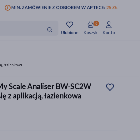
MIN. ZAMÓWIENIE Z ODBIOREM W APTECE:
25 ZŁ
0
Ulubione
Koszyk
Konto
ją, łazienkowa
My Scale Analiser BW-SC2W
ię z aplikacją, łazienkowa