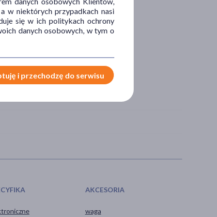
orem danych osobowych Klientów,
 a w niektórych przypadkach nasi
uje się w ich politykach ochrony
 Twoich danych osobowych, w tym o
tuję i przechodzę do serwisu
ECYFIKA
AKCESORIA
ktroniczne
waga