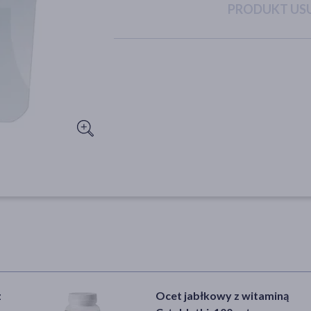
PRODUKT USU
z
Ocet jabłkowy z witaminą