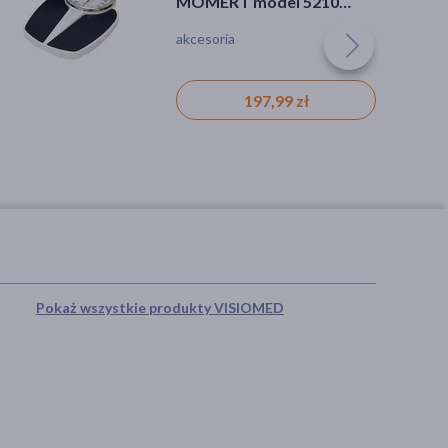
MOMERT model 5210
Waga mechaniczna
akcesoria
197,99 zł
Pokaż wszystkie produkty VISIOMED