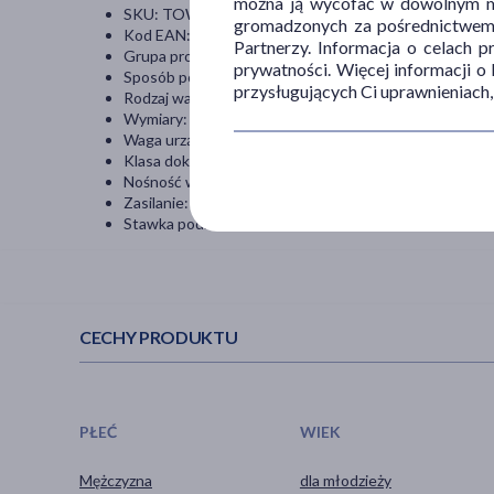
można ją wycofać w dowolnym mo
SKU: TOW014113
gromadzonych za pośrednictwem s
Kod EAN: 3760165449379
Partnerzy. Informacja o celach 
Grupa produktów: Analizatory składu ciała
prywatności. Więcej informacji o
Sposób pomiaru: Elektroniczny
przysługujących Ci uprawnieniach,
Rodzaj wagi: Analizator składu ciała
Wymiary: 350 x 350 x 28mm
Waga urządzenia: 2kg
Klasa dokładności: bez klasy
Nośność wagi: 180 kg
Zasilanie: Baterie
Stawka podatku: VAT 23%
CECHY PRODUKTU
PŁEĆ
WIEK
Mężczyzna
dla młodzieży