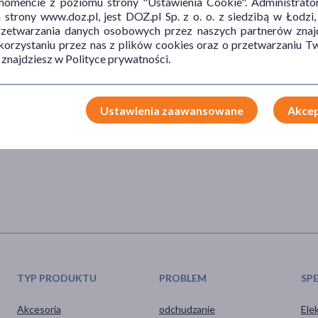
mencie z poziomu strony "Ustawienia Cookie". Administrat
trony www.doz.pl, jest DOZ.pl Sp. z o. o. z siedzibą w Łodzi,
przetwarzania danych osobowych przez naszych partnerów znajd
 korzystaniu przez nas z plików cookies oraz o przetwarzaniu
 znajdziesz w Polityce prywatności.
Ustawienia zaawansowane
Akcep
TYP PRODUKTU
PROBLEM
SP
Akcesoria
odchudzanie
Ele