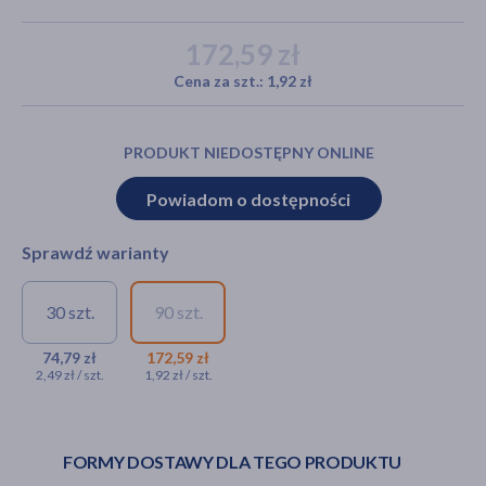
172,59 zł
Cena za szt.: 1,92 zł
akijażu
PRODUKT NIEDOSTĘPNY ONLINE
Hit
Powiadom o dostępności
Sprawdź warianty
30 szt.
90 szt.
Viridian, Naturalna Witamina
Viridian Naturalna
E 330mg (400 IU), kapsułki, 30
Witamina E 330mg
74,79 zł
172,59 zł
2,49 zł / szt.
1,92 zł / szt.
szt.
(400 IU), kapsułki, 90
szt.
74,79 zł
172,59 zł
FORMY DOSTAWY DLA TEGO PRODUKTU