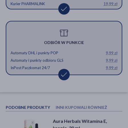
Kurier PHARMALINK
19,99 zł
ODBIÓR W PUNKCIE
Automaty DHL i punkty POP
9,99 zł
Automaty i punkty odbioru GLS
9,99 zł
InPost Paczkomat 24/7
9,99 zł
PODOBNE PRODUKTY
INNI KUPOWALI RÓWNIEŻ
Aura Herbals Witamina E,
Viridian, Ekologiczna
krople, 30 ml
Ashwagandha, kapsułki, 60 szt.