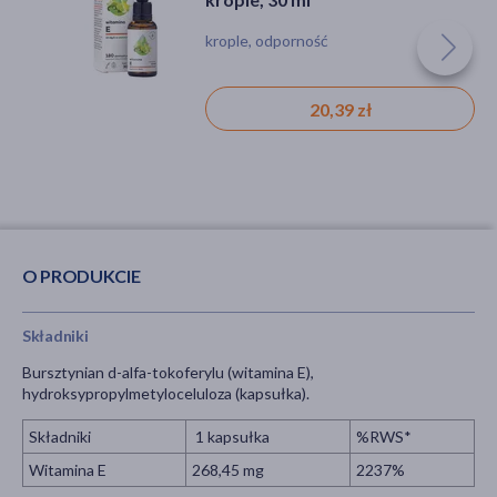
krople, odporność
kapsułki, stres, zmęczenie
119,99 zł
20,39 zł
O PRODUKCIE
Składniki
Bursztynian d-alfa-tokoferylu (witamina E),
hydroksypropylmetyloceluloza (kapsułka).
Składniki
1 kapsułka
%RWS*
Witamina E
268,45 mg
2237%