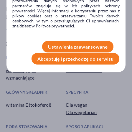
przetwarzania danych osobowych przez naszych
partnerów znajduje się w ich politykach ochrony
Mężczyzna
dla dorosłych
prywatności. Więcej informacji o korzystaniu przez nas z
plików cookies oraz o przetwarzaniu Twoich danych
Kobieta
osobowych, w tym o przysługujących Ci uprawnieniach,
znajdziesz w Polityce prywatności.
TYP PRODUKTU
POSTAĆ
Suplement diety
kapsułki
Ustawienia zaawansowane
DZIAŁANIE/WŁAŚCIWOŚCI
PROBLEM
Akceptuję i przechodzę do serwisu
wspomagające
niedobór witamin
wzmacniające
GŁÓWNY SKŁADNIK
SPECYFIKA
witamina E (tokoferol)
Dla wegan
Dla wegetarian
PORA STOSOWANIA
SPOSÓB APLIKACJI