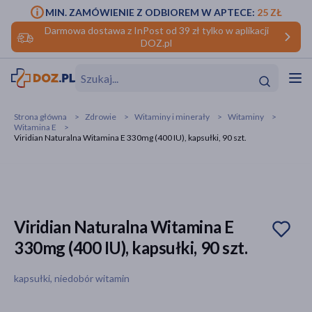
MIN. ZAMÓWIENIE Z ODBIOREM W APTECE:
25 ZŁ
Darmowa dostawa z InPost od 39 zł tylko w aplikacji
DOZ.pl
w
Hit
Hit
Strona główna
Zdrowie
Witaminy i minerały
Witaminy
Witamina E
ofory
Viridian Naturalna Witamina E 330mg (400 IU), kapsułki, 90 szt.
do makijażu
dzieci
ść
Hit
Hit
ące
rmową
kijażu
Viridian Naturalna Witamina E
ść
Hit
330mg (400 IU), kapsułki, 90 szt.
w
Hit
Hit
kapsułki, niedobór witamin
ść
Hit