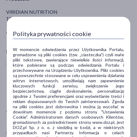
VIRIDIAN NUTRITION
15-17 High March, Daventry
Northampto NN11 4HB
customerCare@viridian-nutrition.com
Polityka prywatności cookie
W momencie odwiedzenia przez Użytkownika Portalu,
Dystrybutor
gromadzone są pliki cookies (tzw. „ciasteczka”) czyli małe
pliki tekstowe, zawierające niewielkie ilości informacji,
HABIO MARIOLA OLSZEWSKA
które pobierane są podczas odwiedzania Portalu i
przechowywane na Urządzeniu Użytkownika. Pliki cookies
są powszechnie stosowane w celu usprawnienia działania
witryn internetowych, umożliwiają nam zapewnienie
kluczowych funkcji serwisu, zwiększenie jego
bezpieczeństwa, ciągłe doskonalenie, personalizację
zgodnie z Twoimi preferencjami oraz wyświetlanie treści i
reklam dopasowanych do Twoich zainteresowań. Zgoda
na pliki cookies jest dobrowolna i można ją wycofać w
CECHY PRODUKTU
dowolnym momencie z poziomu strony "Ustawienia
Cookie". Administratorem danych osobowych Klientów,
gromadzonych za pośrednictwem strony www.doz.pl, jest
DOZ.pl Sp. z o. o. z siedzibą w Łodzi, a w niektórych
przypadkach nasi Partnerzy. Informacja o celach
PŁEĆ
WIEK