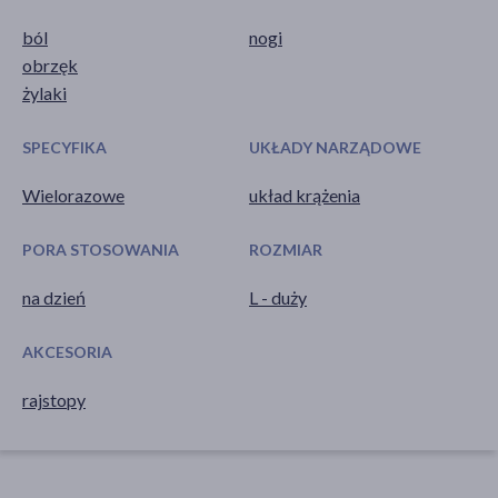
ból
nogi
obrzęk
żylaki
SPECYFIKA
UKŁADY NARZĄDOWE
Wielorazowe
układ krążenia
PORA STOSOWANIA
ROZMIAR
na dzień
L - duży
AKCESORIA
rajstopy