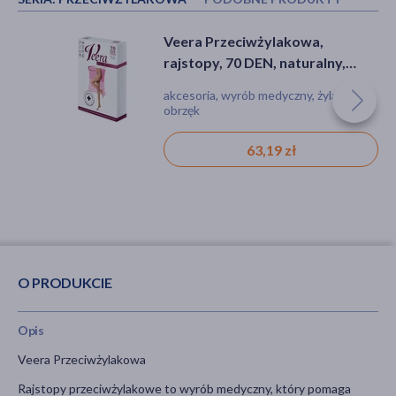
Enilome Healthy Beauty Aloe,
Veera Przeciwżylakowa,
Veera Przeciwżylakowa,
rajstopy półmatowe, kolor
rajstopy, 140 DEN, czarne,
rajstopy, 70 DEN, naturalny,
Nero, rozmiar S, 40 DEN
rozmiar 3/ L
rozmiar 3/L
cellulit
akcesoria, wyrób medyczny, żylaki, ból,
akcesoria, wyrób medyczny, żylaki, ból,
obrzęk
obrzęk
19,99 zł
63,39 zł
63,19 zł
O PRODUKCIE
Opis
Veera Przeciwżylakowa
Rajstopy przeciwżylakowe to wyrób medyczny, który pomaga