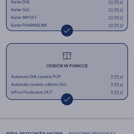
Kurier DHL
11,99 zł
Kurier GLS
11,99 zł
Kurier INPOST
11,99 zł
Kurier PHARMALINK
19,99 zł
ODBIÓR W PUNKCIE
Automaty DHL i punkty POP
9,99 zł
Automaty i punkty odbioru GLS
9,99 zł
InPost Paczkomat 24/7
9,99 zł
SERIA:
PRZECIWŻYLAKOWA
PODOBNE PRODUKTY
INNI