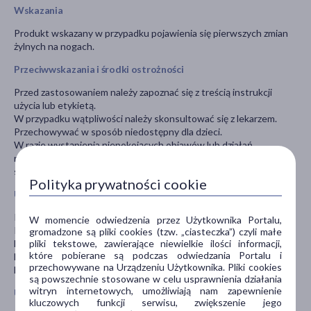
Wskazania
Produkt wskazany w przypadku pojawienia się pierwszych zmian
żylnych na nogach.
Przeciwwskazania i środki ostrożności
Przed zastosowaniem należy zapoznać się z treścią instrukcji
użycia lub etykietą.
W przypadku wątpliwości należy skonsultować się z lekarzem.
Przechowywać w sposób niedostępny dla dzieci.
W razie wystąpienia niepokojących objawów lub działań
niepożądanych należy przerwać stosowanie wyrobu i
skontaktować się z lekarzem.
Polityka prywatności cookie
Uwagi i środki ostrożności
Pranie normalne w temperaturze nieprzekraczającej 30°C.
W momencie odwiedzenia przez Użytkownika Portalu,
Pranie chemiczne zabronione.
gromadzone są pliki cookies (tzw. „ciasteczka”) czyli małe
pliki tekstowe, zawierające niewielkie ilości informacji,
Nie suszyć mechanicznie.
które pobierane są podczas odwiedzania Portalu i
Nie chlorować.
przechowywane na Urządzeniu Użytkownika. Pliki cookies
Nie prasować.
są powszechnie stosowane w celu usprawnienia działania
witryn internetowych, umożliwiają nam zapewnienie
Uwagi
kluczowych funkcji serwisu, zwiększenie jego