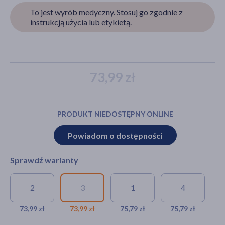
To jest wyrób medyczny. Stosuj go zgodnie z
instrukcją użycia lub etykietą.
akijażu
73,99 zł
Hit
PRODUKT NIEDOSTĘPNY ONLINE
Powiadom o dostępności
Sprawdź warianty
2
3
1
4
Veera Przeciwżylakowa,
Veera
Veera
Veera
rajstopy, 140 DEN,
Przeciwżylakowa,
Przeciwżylakowa,
Przeciwżylak
73,99 zł
73,99 zł
75,79 zł
75,79 zł
beżowe/solei, rozmiar 2/M
rajstopy, 140 DEN,
rajstopy, 140
rajstopy, 140