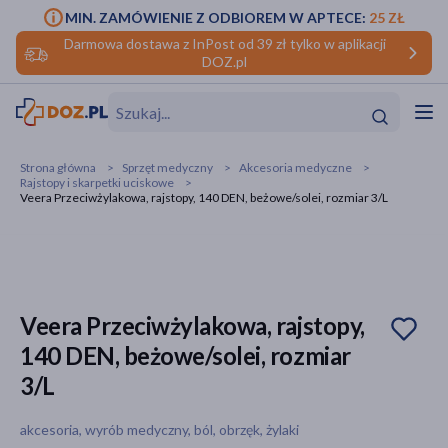
MIN. ZAMÓWIENIE Z ODBIOREM W APTECE:
25 ZŁ
Darmowa dostawa z InPost od 39 zł tylko w aplikacji
DOZ.pl
w
Hit
Hit
Strona główna
Sprzęt medyczny
Akcesoria medyczne
Rajstopy i skarpetki uciskowe
ofory
Veera Przeciwżylakowa, rajstopy, 140 DEN, beżowe/solei, rozmiar 3/L
do makijażu
dzieci
ść
Hit
Hit
ące
rmową
kijażu
Veera Przeciwżylakowa, rajstopy,
ść
Hit
140 DEN, beżowe/solei, rozmiar
3/L
w
Hit
Hit
akcesoria, wyrób medyczny, ból, obrzęk, żylaki
ść
Hit