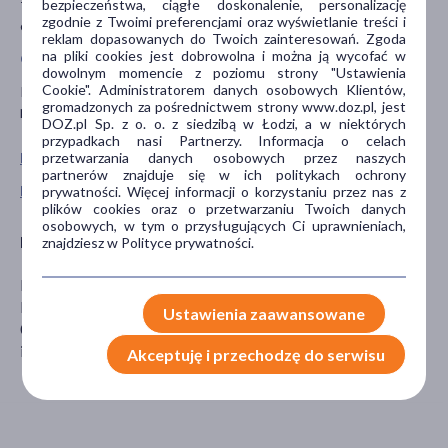
bezpieczeństwa, ciągłe doskonalenie, personalizację
To jest wyrób medyczny. Stosuj go zgodnie z instrukcją użycia lub
zgodnie z Twoimi preferencjami oraz wyświetlanie treści i
etykietą.
reklam dopasowanych do Twoich zainteresowań. Zgoda
na pliki cookies jest dobrowolna i można ją wycofać w
Ciąża i karmienie piersią
dowolnym momencie z poziomu strony "Ustawienia
Cookie". Administratorem danych osobowych Klientów,
Kobiety w ciąży i karmiące piersią, przed zastosowaniem wyrobu
gromadzonych za pośrednictwem strony www.doz.pl, jest
powinny skonsultować się z lekarzem.
DOZ.pl Sp. z o. o. z siedzibą w Łodzi, a w niektórych
przypadkach nasi Partnerzy. Informacja o celach
przetwarzania danych osobowych przez naszych
Pokaż wszystkie produkty VEERA
partnerów znajduje się w ich politykach ochrony
Pokaż wszystkie produkty linii Przeciwżylakowa marki Veera
prywatności. Więcej informacji o korzystaniu przez nas z
plików cookies oraz o przetwarzaniu Twoich danych
osobowych, w tym o przysługujących Ci uprawnieniach,
Producent
znajdziesz w Polityce prywatności.
Kati Sp. z o. o.
Poznańska 553 C
Ustawienia zaawansowane
05-860 Święcice
info@kati.pl
Akceptuję i przechodzę do serwisu