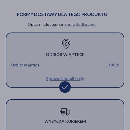
beżowe/solei, rozmiar
DEN,
DEN,
73,99 zł
3/L
beżowe/solei,
beżowe/solei,
rozmiar 1/S
rozmiar 4/XL
FORMY DOSTAWY DLA TEGO PRODUKTU
73,99 zł
75,79 zł
75,79 zł
Opcja niedostępna?
Sprawdź dlaczego
PRODUKT CHWILOWO
NIEDOSTĘPNY
ODBIÓR W APTECE
Odbiór w aptece
0,00 zł
Sprawdź lokalizację
WYSYŁKA KURIEREM