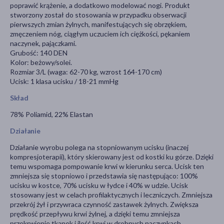
poprawić krążenie, a dodatkowo modelować nogi. Produkt
stworzony został do stosowania w przypadku obserwacji
pierwszych zmian żylnych, manifestujących się obrzękiem,
zmęczeniem nóg, ciągłym uczuciem ich ciężkości, pękaniem
naczynek, pajączkami.
Grubość: 140 DEN
Kolor: beżowy/solei.
Rozmiar 3/L (waga: 62-70 kg, wzrost 164-170 cm)
Ucisk: 1 klasa ucisku / 18-21 mmHg
Skład
78% Poliamid, 22% Elastan
Działanie
Działanie wyrobu polega na stopniowanym ucisku (inaczej
kompresjoterapii), który skierowany jest od kostki ku górze. Dzięki
temu wspomaga pompowanie krwi w kierunku serca. Ucisk ten
zmniejsza się stopniowo i przedstawia się następująco: 100%
ucisku w kostce, 70% ucisku w łydce i 40% w udzie. Ucisk
stosowany jest w celach profilaktycznych i leczniczych. Zmniejsza
przekrój żył i przywraca czynność zastawek żylnych. Zwiększa
prędkość przepływu krwi żylnej, a dzięki temu zmniejsza
przekrwienie tkanek i ilość krwi w drobnych naczynkach