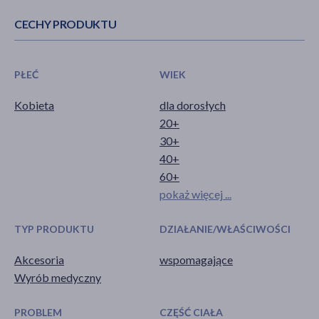
CECHY PRODUKTU
PŁEĆ
WIEK
Kobieta
dla dorosłych
20+
30+
40+
60+
pokaż więcej ...
TYP PRODUKTU
DZIAŁANIE/WŁAŚCIWOŚCI
Akcesoria
wspomagające
Wyrób medyczny
PROBLEM
CZĘŚĆ CIAŁA