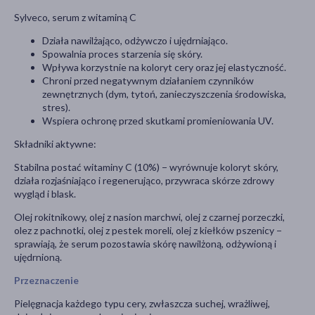
Sylveco, serum z witaminą C
Działa nawilżająco, odżywczo i ujędrniająco.
Spowalnia proces starzenia się skóry.
Wpływa korzystnie na koloryt cery oraz jej elastyczność.
Chroni przed negatywnym działaniem czynników
zewnętrznych (dym, tytoń, zanieczyszczenia środowiska,
stres).
Wspiera ochronę przed skutkami promieniowania UV.
Składniki aktywne:
Stabilna postać witaminy C (10%) − wyrównuje koloryt skóry,
działa rozjaśniająco i regenerująco, przywraca skórze zdrowy
wygląd i blask.
Olej rokitnikowy, olej z nasion marchwi, olej z czarnej porzeczki,
olez z pachnotki, olej z pestek moreli, olej z kiełków pszenicy −
sprawiają, że serum pozostawia skórę nawilżoną, odżywioną i
ujędrnioną.
Przeznaczenie
Pielęgnacja każdego typu cery, zwłaszcza suchej, wrażliwej,