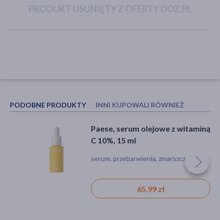
PRODUKT USUNIĘTY Z OFERTY DOZ.PL
akijażu
Hit
PODOBNE PRODUKTY
INNI KUPOWALI RÓWNIEŻ
Paese, serum olejowe z witaminą
ZIELNIK DOZ Melisa, cukierki
C 10%, 15 ml
ziołowe, 60 g
serum, przebarwienia, zmarszczki
cukierki, nadzienie, melisa, witamina C
65,99 zł
5,99 zł