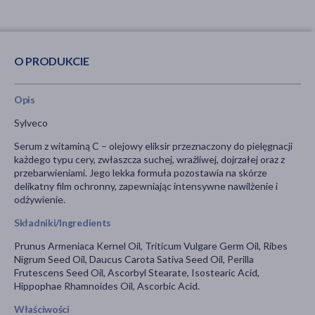
O PRODUKCIE
Opis
Sylveco
Serum z witaminą C – olejowy eliksir przeznaczony do pielęgnacji
każdego typu cery, zwłaszcza suchej, wrażliwej, dojrzałej oraz z
przebarwieniami. Jego lekka formuła pozostawia na skórze
delikatny film ochronny, zapewniając intensywne nawilżenie i
odżywienie.
Składniki/Ingredients
Prunus Armeniaca Kernel Oil, Triticum Vulgare Germ Oil, Ribes
Nigrum Seed Oil, Daucus Carota Sativa Seed Oil, Perilla
Frutescens Seed Oil, Ascorbyl Stearate, Isostearic Acid,
Hippophae Rhamnoides Oil, Ascorbic Acid.
Właściwości