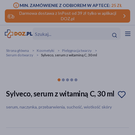
MIN. ZAMÓWIENIE Z ODBIOREM W APTECE:
25 ZŁ
Darmowa dostawa z InPost od 39 zł tylko w aplikacji
DOZ.pl
w
Hit
Hit
Strona główna
Kosmetyki
Pielęgnacja twarzy
Serum do twarzy
Sylveco, serum z witaminą C, 30 ml
ofory
do makijażu
dzieci
ść
Hit
Hit
ące
rmową
kijażu
Sylveco, serum z witaminą C, 30 ml
ść
Hit
serum, naczynka, przebarwienia, suchość, wiotkość skóry
w
Hit
Hit
ść
Hit