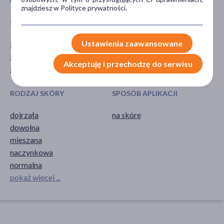
znajdziesz w Polityce prywatności.
SPECYFIKA
PORA STOSOWANIA
Ustawienia zaawansowane
Dla wegan
na noc
Dla wegetarian
Akceptuję i przechodzę do serwisu
Produkt naturalny
RODZAJ SKÓRY
SPOSÓB APLIKACJI
dojrzała
na skórę
dowolna
mieszana
naczynkowa
normalna
pokaż więcej ...