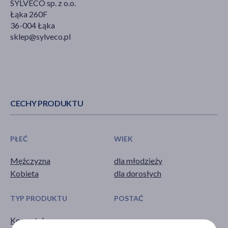
SYLVECO sp. z o.o.
Łąka 260F
36-004 Łąka
sklep@sylveco.pl
CECHY PRODUKTU
PŁEĆ
WIEK
Mężczyzna
dla młodzieży
Kobieta
dla dorosłych
TYP PRODUKTU
POSTAĆ
Kosmetyk
serum