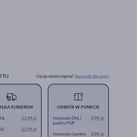
KTU
Opcja niedostępna?
Sprawdź dlaczego
YŁKA KURIEREM
ODBIÓR W PUNKCIE
DHL
11,99 zł
Automaty DHL i
9,99 zł
punkty POP
GLS
11,99 zł
Automaty i punkty
9,99 zł