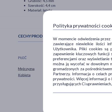
Grubość: 4,5 mm
Szerokość: 4,4 cm
Materiał: lateks
Polityka prywatności coo
CECHY PRODUKTU
W momencie odwiedzenia przez Uż
zawierające niewielkie ilości 
Użytkownika. Pliki cookies są 
zapewnienie kluczowych funkcji s
PŁEĆ
WIEK
preferencjami oraz wyświetlanie 
można ją wycofać w dowolnym mo
gromadzonych za pośrednictwem s
Mężczyzna
dla dorosłych
Partnerzy. Informacja o celach 
Kobieta
20+
prywatności. Więcej informacji o
30+
przysługujących Ci uprawnieniach,
40+
60+
pokaż więcej ...