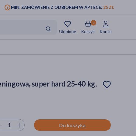
MIN. ZAMÓWIENIE Z ODBIOREM W APTECE:
25 ZŁ
0
Ulubione
Koszyk
Konto
ningowa, super hard 25-40 kg,
ierz ilość
Do koszyka