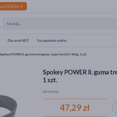
cji DOZ.pl
y
Zlecenia NFZ
Szczepienia online
Spokey POWER II, guma treningowa, super hard 25-40 kg, 1 szt.
Spokey POWER II, guma tre
1 szt.
akcesoria
47,29 zł
Wyb