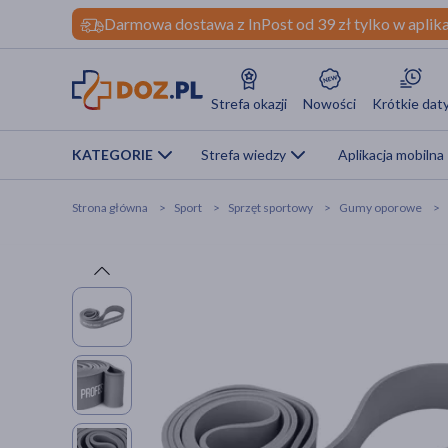
Darmowa dostawa z InPost od 39 zł tylko w aplika
Strefa okazji
Nowości
Krótkie dat
KATEGORIE
Strefa wiedzy
Aplikacja mobilna
Strona główna
Sport
Sprzęt sportowy
Gumy oporowe