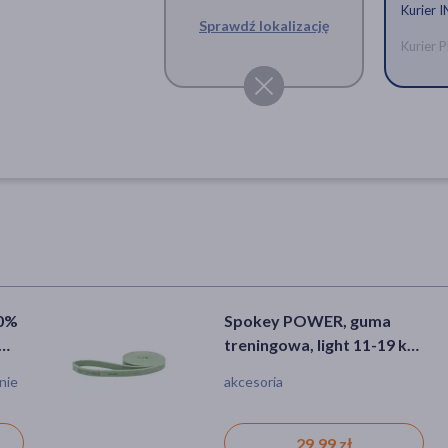
Kurier 
Sprawdź lokalizację
Kurier
00%
Spokey POWER, guma
treningowa, light 11-19 kg,
1 szt.
nie
akcesoria
29,99 zł