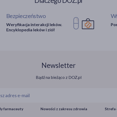
Dlaczego DOZ.pl
Bezpieczeństwo
Ws
Weryfikacja interakcji leków.
Por
Encyklopedia leków i ziół
Newsletter
Bądź na bieżąco z DOZ.pl
y farmaceuty
Nowości z zakresu zdrowia
Strefa 