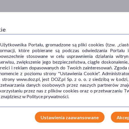
kie
ytkownika Portalu, gromadzone są pliki cookies (tzw. „ciastec
informacji, które pobierane są podczas odwiedzania Portal
powszechnie stosowane w celu usprawnienia działania witryn
erwisu, zwiększenie jego bezpieczeństwa, ciągłe doskonalenie
TYP PRODUKTU
CZĘŚĆ CIAŁA
SP
treści i reklam dopasowanych do Twoich zainteresowań. Zgoda n
mencie z poziomu strony "Ustawienia Cookie". Administrat
trony www.doz.pl, jest DOZ.pl Sp. z o. o. z siedzibą w Łodzi,
Akcesoria
brzuch
Dla
przetwarzania danych osobowych przez naszych partnerów znajd
klatka piersiowa
 korzystaniu przez nas z plików cookies oraz o przetwarzaniu
mięśnie
 znajdziesz w Polityce prywatności.
nogi
plecy
pokaż więcej ...
Ustawienia zaawansowane
Akcep