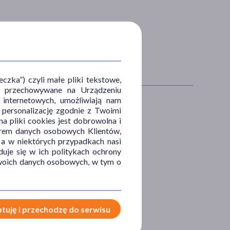
zka”) czyli małe pliki tekstowe,
u i przechowywane na Urządzeniu
 internetowych, umożliwiają nam
, personalizację zgodnie z Twoimi
ECYFIKA
AKCESORIA
a pliki cookies jest dobrowolna i
orem danych osobowych Klientów,
 a w niektórych przypadkach nasi
 sportowców
guma
uje się w ich politykach ochrony
 Twoich danych osobowych, w tym o
tuję i przechodzę do serwisu