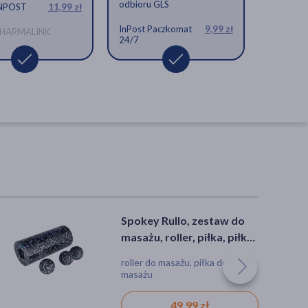
odbioru GLS
INPOST
11,99 zł
InPost Paczkomat
9,99 zł
 PHARMALINK
24/7
Spokey Rullo, zestaw do
masażu, roller, piłka, piłka
podwójna, 1 szt.
roller do masażu, piłka do
masażu
49,99 zł