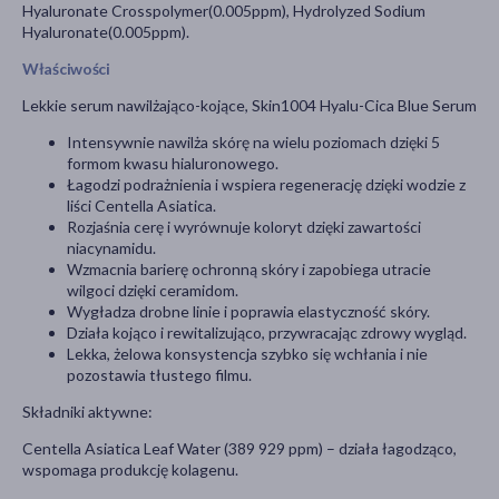
Hyaluronate Crosspolymer(0.005ppm), Hydrolyzed Sodium
Hyaluronate(0.005ppm).
Właściwości
Lekkie serum nawilżająco-kojące, Skin1004 Hyalu-Cica Blue Serum
Intensywnie nawilża skórę na wielu poziomach dzięki 5
formom kwasu hialuronowego.
Łagodzi podrażnienia i wspiera regenerację dzięki wodzie z
liści Centella Asiatica.
Rozjaśnia cerę i wyrównuje koloryt dzięki zawartości
niacynamidu.
Wzmacnia barierę ochronną skóry i zapobiega utracie
wilgoci dzięki ceramidom.
Wygładza drobne linie i poprawia elastyczność skóry.
Działa kojąco i rewitalizująco, przywracając zdrowy wygląd.
Lekka, żelowa konsystencja szybko się wchłania i nie
pozostawia tłustego filmu.
Składniki aktywne:
Centella Asiatica Leaf Water (389 929 ppm) – działa łagodząco,
wspomaga produkcję kolagenu.