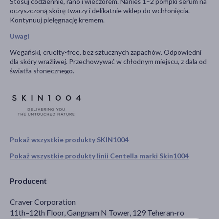
Stosuj codziennie, rano i wieczorem. Nanieś 1–2 pompki serum na
oczyszczoną skórę twarzy i delikatnie wklep do wchłonięcia.
Kontynuuj pielęgnację kremem.
Uwagi
Wegański, cruelty-free, bez sztucznych zapachów. Odpowiedni
dla skóry wrażliwej. Przechowywać w chłodnym miejscu, z dala od
światła słonecznego.
Pokaż wszystkie produkty SKIN1004
Pokaż wszystkie produkty linii Centella marki Skin1004
Producent
Craver Corporation
11th–12th Floor, Gangnam N Tower, 129 Teheran-ro