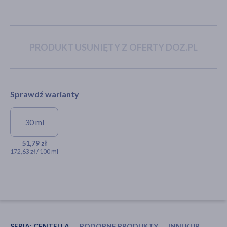
akijażu
PRODUKT USUNIĘTY Z OFERTY DOZ.PL
Hit
Sprawdź warianty
30 ml
Skin1004 Hyalu-Cica Blue
Serum, lekkie serum
51,79 zł
172,63 zł / 100 ml
nawilżająco-kojące, 30 ml
51,79 zł
SERIA:
CENTELLA
PODOBNE PRODUKTY
INNI KUPOWALI