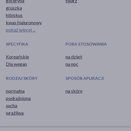
gliceryna
twarz
gruszka
hibiskus
kwas hialuronowy
pokaż więcej ...
SPECYFIKA
PORA STOSOWANIA
Koreańskie
na dzień
Dla wegan
na noc
RODZAJ SKÓRY
SPOSÓB APLIKACJI
normalna
na skórę
podrażniona
sucha
wrażliwa