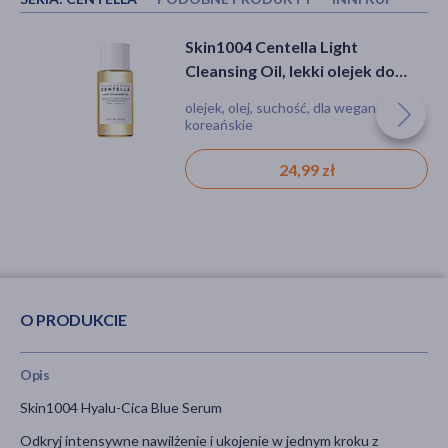
Apis Hydro Evolution, serum
Ziaja Satin Glow, tonik
Skin1004 Centella Light
ekstremalnie nawilżające z
nawilżający, 200 ml
Cleansing Oil, lekki olejek do
gruszką i rabarbarem, 100 ml
oczyszczania twarzy, 30 ml
serum, suchość
tonik, suchość, dla wegan
olejek, olej, suchość, dla wegan,
koreańskie
49,19 zł
11,99 zł
24,99 zł
O PRODUKCIE
Opis
Skin1004 Hyalu-Cica Blue Serum
Odkryj intensywne nawilżenie i ukojenie w jednym kroku z