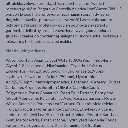
ultralekką żelową formułą, która natychmiast odświeża i
regeneruje skórę. Bogate w Centella Asiatica Leaf Water (38%), 5
warstw kwasu hialuronowego, niacynamid i ceramidy, serum
dogłębnie nawilża, poprawia elastyczność i wzmacnia barierę
ochronną. Naturalny błękitny odcień pochodzi z ekstraktu
gardenii, a delikatny aromat zawdzięcza wyciągom z melona i
gruszki. Idealne do codziennej pielęgnacji skóry suchej, wrażliwej i
mieszanej, także jako baza pod makijaż.
Składniki/Ingredients
Water, Centella Asiatica Leaf Water(389,929ppm), Butylene
Glycol, 1,2-Hexanediol, Niacinamide, Glycerin, Hibiscus
Esculentus Fruit Extract, Sodium Hyaluronate(5,293ppm),
Hydrolyzed Hyaluronic Acid(5,290ppm), Hyaluronic
Acid(5,290ppm), Methylpropanediol, Panthenol, Cetearyl Olivate,
Carbomer, Arginine, Sorbitan Olivate, Caprylic/Capric
Triglyceride, Pyrus Communis (Pear) Fruit Extract, Pentylene
Glycol, Adenosine, Polyglutamic Acid, Rosa Damascena Flower
Water, Artemisia Princeps Leaf Extract, Cucumis Melo (Melon)
Fruit Extract, Iris Florentina Root Extract, Ethylhexylglycerin,
Hedera Helix (Ivy) Leaf/Stem Extract, Sodium Phytate, Xanthan
Gum, Maltodextrin, Pantolactone, Hydrolyzed Gardenia Florida
Extract, Hydrogenated Lecithin, Ceramide NP, Sodium