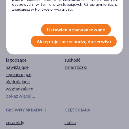
osobowych, w tym o przysługujących Ci uprawnieniach,
Kobieta
znajdziesz w Polityce prywatności.
TYP PRODUKTU
POSTAĆ
Ustawienia zaawansowane
Kosmetyk
serum
Akceptuję i przechodzę do serwisu
DZIAŁANIE/WŁAŚCIWOŚCI
PROBLEM
łagodzące
suchość
nawilżające
zmarszczki
regenerujące
ujędrniające
wygładzające
pokaż więcej ...
GŁÓWNY SKŁADNIK
CZĘŚĆ CIAŁA
ceramidy
skóra