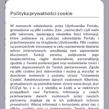
Seoul, Republic of Korea
hello@skin1004korea.com
Polityka prywatności cookie
Dystrybutor
W momencie odwiedzenia przez Użytkownika Portalu,
gromadzone są pliki cookies (tzw. „ciasteczka”) czyli małe
MARIA KOHUT DISTRIBUTION
pliki tekstowe, zawierające niewielkie ilości informacji,
które pobierane są podczas odwiedzania Portalu i
ul. Lisiec Mały 28 e
przechowywane na Urządzeniu Użytkownika. Pliki cookies
62-571 Stare Miasto
są powszechnie stosowane w celu usprawnienia działania
biuro@cuusi.pl
witryn internetowych, umożliwiają nam zapewnienie
kluczowych funkcji serwisu, zwiększenie jego
bezpieczeństwa, ciągłe doskonalenie, personalizację
zgodnie z Twoimi preferencjami oraz wyświetlanie treści i
reklam dopasowanych do Twoich zainteresowań. Zgoda
na pliki cookies jest dobrowolna i można ją wycofać w
dowolnym momencie z poziomu strony "Ustawienia
Cookie". Administratorem danych osobowych Klientów,
CECHY PRODUKTU
gromadzonych za pośrednictwem strony www.doz.pl, jest
DOZ.pl Sp. z o. o. z siedzibą w Łodzi, a w niektórych
przypadkach nasi Partnerzy. Informacja o celach
przetwarzania danych osobowych przez naszych
PŁEĆ
WIEK
partnerów znajduje się w ich politykach ochrony
prywatności. Więcej informacji o korzystaniu przez nas z
plików cookies oraz o przetwarzaniu Twoich danych
Mężczyzna
dla dorosłych