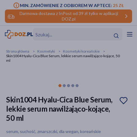
MIN. ZAMÓWIENIE Z ODBIOREM W APTECE:
25 ZŁ
Darmowa dostawa z InPost od 39 zł tylko w aplikacji
DOZ.pl
w
Hit
Hit
Strona główna
Kosmetyki
Kosmetyki koreańskie
Skin1004 Hyalu-Cica Blue Serum, lekkie serum nawilżająco-kojące, 50
ofory
ml
do makijażu
dzieci
ść
Hit
Hit
ące
rmową
kijażu
Skin1004 Hyalu-Cica Blue Serum,
ść
Hit
lekkie serum nawilżająco-kojące,
50 ml
w
Hit
Hit
serum, suchość, zmarszczki, dla wegan, koreańskie
ść
Hit