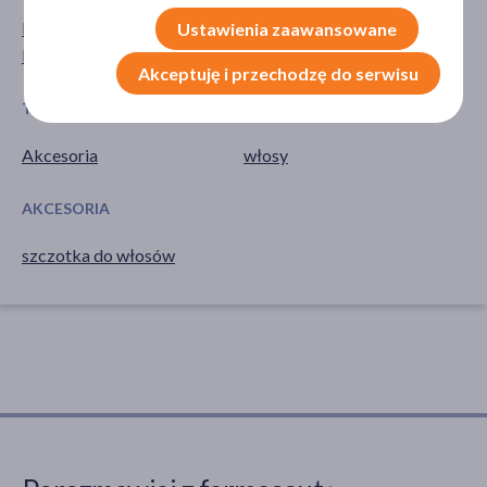
Mężczyzna
dla młodzieży
Ustawienia zaawansowane
Kobieta
dla dorosłych
Akceptuję i przechodzę do serwisu
TYP PRODUKTU
CZĘŚĆ CIAŁA
Akcesoria
włosy
AKCESORIA
szczotka do włosów