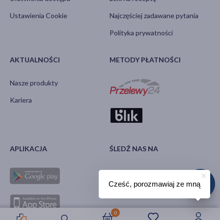
Ustawienia Cookie
Najczęściej zadawane pytania
Polityka prywatności
AKTUALNOŚCI
METODY PŁATNOŚCI
Nasze produkty
Kariera
APLIKACJA
ŚLEDŹ NAS NA
Cześć, porozmawiaj ze mną
0