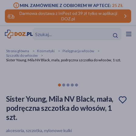
MIN. ZAMÓWIENIE Z ODBIOREM W APTECE:
25 ZŁ
Darmowa dostawa z InPost od 39 zł tylko w aplikacji
DOZ.pl
w
Hit
Hit
Strona główna
Kosmetyki
Pielęgnacja włosów
Szczotki do włosów
ofory
Sister Young, Mila NV Black, mała, podręczna szczotka do włosów, 1 szt.
do makijażu
dzieci
ść
Hit
Hit
ące
rmową
kijażu
Sister Young, Mila NV Black, mała,
ść
Hit
podręczna szczotka do włosów, 1
szt.
w
Hit
Hit
akcesoria, szczotka, nylonowe kulki
ść
Hit