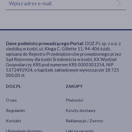
Dane podmiotu prowadzącego Portal:
DOZ.PL sp. z o.o. z
siedzibą w Łodzi, ul. Kinga C. Gillette 11, 94-406 Łódź,
wpisana do Rejestru Przedsiębiorców prowadzonego przez
Sąd Rejonowy dla Łodzi Śródmieścia w Łodzi, XX Wydział
Gospodarczy KRS pod numerem KRS 0000301254, NIP
5372492924, o kapitale zakładowym wynoszącym 18 725
000,00 zł.
DOZ.PL
ZAKUPY
O nas
Płatności
Regulamin
Koszty dostawy
Kontakt
Reklamacje / Zwroty
Ułatwienia dostępu
Leki na receptę