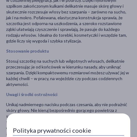
w codziennej pielęgnacji, jak i w podróży. Dzięki nylonowym
szpilkom zakończonym kulkami delikatnie masuje skórę głowy i
skutecznie rozczesuje włosy bez szarpania – zarówno na sucho,
jak i na mokro. Pofalowana, elastyczna konstrukcja sprawia, że
szczotka jest odporna na uszkodzenia, a szeroko rozstawione
ząbki ułatwiają czyszczenie i sprawiają, że pasuje do każdego
rodzaju włosów. Idealna do torebki, kosmetyczki i wszędzie tam,
gdzie liczy się wygoda i szybka stylizacja.
Stosowanie produktu
Stosuj szczotkę na suchych lub wilgotnych włosach, delikatnie
przeczesując je od końcówek w kierunku nasady, aby uniknąć
szarpania. Dzięki kompaktowemu rozmiarowi możesz używać jej w
każdej chwili – w pracy, na wyjeździe czy podczas codziennych
aktywności.
Uwagi i środki ostrożności
Unikaj nadmiernego nacisku podczas czesania, aby nie podrażnić
skóry głowy. Nie kieruj bezpośrednio gorącego powietrza z
suszarki na szczotkę, aby zachować elastyczność materiału i
trwałość nylonowych szpilek. Regularnie usuwaj z niej włosy i
czyść szczotkę, przechowując ją w suchym miejscu, z dala od
Polityka prywatności cookie
źródeł ciepła i wilgoci.