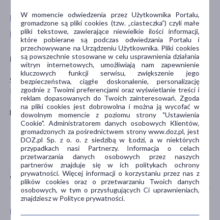
W momencie odwiedzenia przez Użytkownika Portalu,
Pokaż wszystkie produkty SISTER YOUNG
gromadzone są pliki cookies (tzw. „ciasteczka”) czyli małe
pliki tekstowe, zawierające niewielkie ilości informacji,
Pokaż wszystkie produkty linii Mila marki Sister Young
które pobierane są podczas odwiedzania Portalu i
przechowywane na Urządzeniu Użytkownika. Pliki cookies
są powszechnie stosowane w celu usprawnienia działania
Podmiot odpowiedzialny
witryn internetowych, umożliwiają nam zapewnienie
kluczowych funkcji serwisu, zwiększenie jego
SISTER YOUNG SP. Z O.O.
bezpieczeństwa, ciągłe doskonalenie, personalizację
zgodnie z Twoimi preferencjami oraz wyświetlanie treści i
Klementyny Hoffmanowej 19/302
reklam dopasowanych do Twoich zainteresowań. Zgoda
35-016 Rzeszów
na pliki cookies jest dobrowolna i można ją wycofać w
hello@sisteryoung.com
dowolnym momencie z poziomu strony "Ustawienia
Cookie". Administratorem danych osobowych Klientów,
gromadzonych za pośrednictwem strony www.doz.pl, jest
DOZ.pl Sp. z o. o. z siedzibą w Łodzi, a w niektórych
przypadkach nasi Partnerzy. Informacja o celach
przetwarzania danych osobowych przez naszych
partnerów znajduje się w ich politykach ochrony
prywatności. Więcej informacji o korzystaniu przez nas z
CECHY PRODUKTU
plików cookies oraz o przetwarzaniu Twoich danych
osobowych, w tym o przysługujących Ci uprawnieniach,
znajdziesz w Polityce prywatności.
PŁEĆ
WIEK