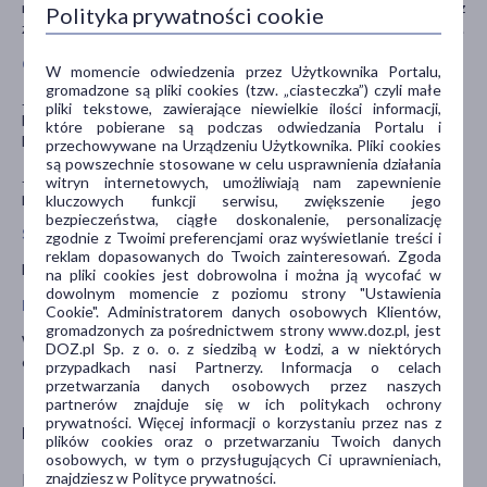
musi po konsultacji z lekarzem przerwać przyjmowanie leku. Lekarz
Polityka prywatności cookie
zdecyduje, kiedy pacjent musi przerwać i wznowić leczenie lekiem.
Ciąża i karmienie piersią
W momencie odwiedzenia przez Użytkownika Portalu,
gromadzone są pliki cookies (tzw. „ciasteczka”) czyli małe
Jeśli pacjentka jest w ciąży lub karmi piersią, przypuszcza, że może
pliki tekstowe, zawierające niewielkie ilości informacji,
być w ciąży, lub gdy planuje mieć dziecko, powinna poradzić się
które pobierane są podczas odwiedzania Portalu i
lekarza lub farmaceuty przed zastosowaniem tego leku.
przechowywane na Urządzeniu Użytkownika. Pliki cookies
są powszechnie stosowane w celu usprawnienia działania
Jeśli pacjentka karmi lub zamierza karmić piersią, nie powinna
witryn internetowych, umożliwiają nam zapewnienie
przyjmować leku Siofor 500.
kluczowych funkcji serwisu, zwiększenie jego
bezpieczeństwa, ciągłe doskonalenie, personalizację
Stosowanie leku u dzieci i młodzieży
zgodnie z Twoimi preferencjami oraz wyświetlanie treści i
reklam dopasowanych do Twoich zainteresowań. Zgoda
Decyzję o stosowaniu leku u dzieci i młodzieży podejmuje lekarz.
na pliki cookies jest dobrowolna i można ją wycofać w
dowolnym momencie z poziomu strony "Ustawienia
Prowadzenie pojazdów i obsługa maszyn
Cookie". Administratorem danych osobowych Klientów,
gromadzonych za pośrednictwem strony www.doz.pl, jest
W przypadku wystąpienia hipoglikemii należy zachować
DOZ.pl Sp. z o. o. z siedzibą w Łodzi, a w niektórych
ostrożność.
przypadkach nasi Partnerzy. Informacja o celach
przetwarzania danych osobowych przez naszych
partnerów znajduje się w ich politykach ochrony
prywatności. Więcej informacji o korzystaniu przez nas z
Podmiot odpowiedzialny
plików cookies oraz o przetwarzaniu Twoich danych
osobowych, w tym o przysługujących Ci uprawnieniach,
znajdziesz w Polityce prywatności.
Berlin-Chemie AG