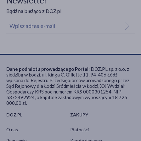
Newsletter
Bądź na bieżąco z DOZ.pl
Dane podmiotu prowadzącego Portal:
DOZ.PL sp. z o.o. z
siedzibą w Łodzi, ul. Kinga C. Gillette 11, 94-406 Łódź,
wpisana do Rejestru Przedsiębiorców prowadzonego przez
Sąd Rejonowy dla Łodzi Śródmieścia w Łodzi, XX Wydział
Gospodarczy KRS pod numerem KRS 0000301254, NIP
5372492924, o kapitale zakładowym wynoszącym 18 725
000,00 zł.
DOZ.PL
ZAKUPY
O nas
Płatności
Regulamin
Koszty dostawy