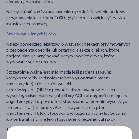
niedostępnym dla dzieci.
Należy unikać spożywania nadmiernych ilości alkoholu podczas
przyjmowania leku Siofor 1000, gdyż może to zwiększyć ryzyko
kwasicy mleczanowej.
Stosowanie innych leków
Należy powiedzieć lekarzowi o wszystkich lekach przyjmowanych
przez pacjenta obecnie lub ostatnio, a także o lekach, które
pacjent planuje przyjmować, w tym również o tych, które
wydawane są bez recepty.
Szczególnie ważna jest informacja jeśli pacjent stosuje:
kortykosteroidy; leki zwiększające wytwarzanie moczu
(moczopędne); niesteroidowe leki
przeciwzapalne (NLPZ); pewne leki stosowane w leczeniu
wysokiego ciśnienia krwi (inhibitory ACE i antagoniści receptora
angiotensyny II); pewne leki stosowane w leczeniu wysokiego
ciśnienia krwi (inhibitory ACE i antagoniści receptora
angiotensyny II); leki stosowane w leczeniu astmy (salbutamol
lub terbutalina); inne leki stosowane w leczeniu cukrzycy.
Jeżeli pacjent będzie poddawany badaniu rentgenowskiemu lub
tomografii z użyciem środka kontrastującego zawierającego jod