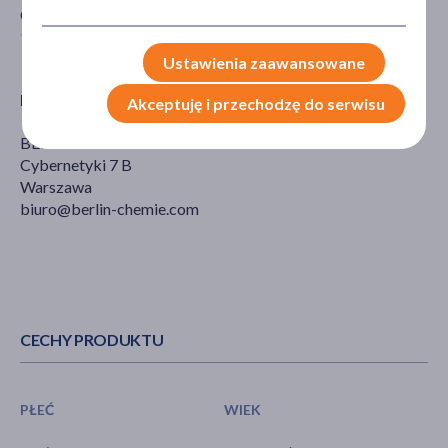
Glienicker Weg 125
12489 Berlin, Niemcy
Ustawienia zaawansowane
Producent
Akceptuję i przechodzę do serwisu
BERLIN CHEMIE AG
Cybernetyki 7 B
Warszawa
biuro@berlin-chemie.com
CECHY PRODUKTU
PŁEĆ
WIEK