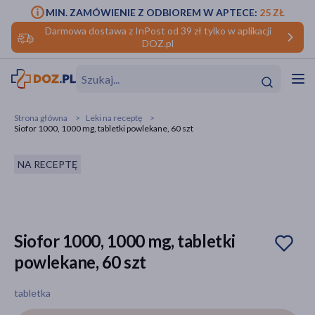
MIN. ZAMÓWIENIE Z ODBIOREM W APTECE:
25 ZŁ
Darmowa dostawa z InPost od 39 zł tylko w aplikacji
DOZ.pl
w
Hit
Hit
Strona główna
Leki na receptę
Siofor 1000, 1000 mg, tabletki powlekane, 60 szt
ofory
NA RECEPTĘ
do makijażu
dzieci
ść
Hit
Hit
ące
rmową
kijażu
Siofor 1000, 1000 mg, tabletki
ść
Hit
powlekane, 60 szt
w
Hit
Hit
tabletka
ść
Hit