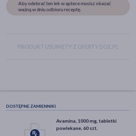
Aby odebrać ten lek w aptece musisz okazać
ważną w dniu odbioru receptę.
akijażu
PRODUKT USUNIĘTY Z OFERTY DOZ.PL
Hit
DOSTĘPNE ZAMIENNIKI
Avamina, 1000 mg, tabletki
powlekane, 60 szt.