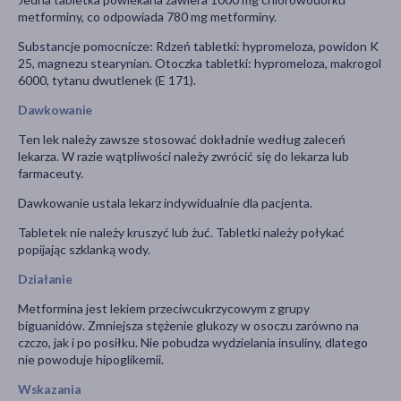
metforminy, co odpowiada 780 mg metforminy.
Substancje pomocnicze: Rdzeń tabletki: hypromeloza, powidon K
25, magnezu stearynian. Otoczka tabletki: hypromeloza, makrogol
6000, tytanu dwutlenek (E 171).
Dawkowanie
Ten lek należy zawsze stosować dokładnie według zaleceń
lekarza. W razie wątpliwości należy zwrócić się do lekarza lub
farmaceuty.
Dawkowanie ustala lekarz indywidualnie dla pacjenta.
Tabletek nie należy kruszyć lub żuć. Tabletki należy połykać
popijając szklanką wody.
Działanie
Metformina jest lekiem przeciwcukrzycowym z grupy
biguanidów. Zmniejsza stężenie glukozy w osoczu zarówno na
czczo, jak i po posiłku. Nie pobudza wydzielania insuliny, dlatego
nie powoduje hipoglikemii.
Wskazania