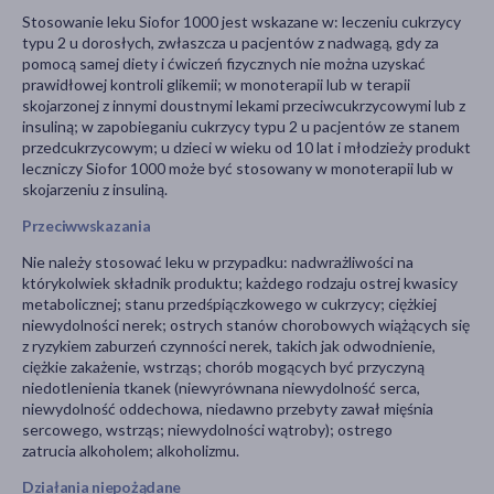
Stosowanie leku Siofor 1000 jest wskazane w: leczeniu cukrzycy
typu 2 u dorosłych, zwłaszcza u pacjentów z nadwagą, gdy za
pomocą samej diety i ćwiczeń fizycznych nie można uzyskać
prawidłowej kontroli glikemii; w monoterapii lub w terapii
skojarzonej z innymi doustnymi lekami przeciwcukrzycowymi lub z
insuliną; w zapobieganiu cukrzycy typu 2 u pacjentów ze stanem
przedcukrzycowym; u dzieci w wieku od 10 lat i młodzieży produkt
leczniczy Siofor 1000 może być stosowany w monoterapii lub w
skojarzeniu z insuliną.
Przeciwwskazania
Nie należy stosować leku w przypadku: nadwrażliwości na
którykolwiek składnik produktu; każdego rodzaju ostrej kwasicy
metabolicznej; stanu przedśpiączkowego w cukrzycy; ciężkiej
niewydolności nerek; ostrych stanów chorobowych wiążących się
z ryzykiem zaburzeń czynności nerek, takich jak odwodnienie,
ciężkie zakażenie, wstrząs; chorób mogących być przyczyną
niedotlenienia tkanek (niewyrównana niewydolność serca,
niewydolność oddechowa, niedawno przebyty zawał mięśnia
sercowego, wstrząs; niewydolności wątroby); ostrego
zatrucia alkoholem; alkoholizmu.
Działania niepożądane