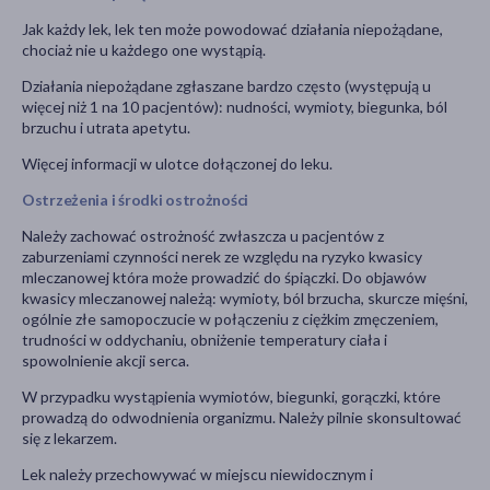
Jak każdy lek, lek ten może powodować działania niepożądane,
chociaż nie u każdego one wystąpią.
Działania niepożądane zgłaszane bardzo często (występują u
więcej niż 1 na 10 pacjentów): nudności, wymioty, biegunka, ból
brzuchu i utrata apetytu.
Więcej informacji w ulotce dołączonej do leku.
Ostrzeżenia i środki ostrożności
Należy zachować ostrożność zwłaszcza u pacjentów z
zaburzeniami czynności nerek ze względu na ryzyko kwasicy
mleczanowej która może prowadzić do śpiączki. Do objawów
kwasicy mleczanowej należą: wymioty, ból brzucha, skurcze mięśni,
ogólnie złe samopoczucie w połączeniu z ciężkim zmęczeniem,
trudności w oddychaniu, obniżenie temperatury ciała i
spowolnienie akcji serca.
W przypadku wystąpienia wymiotów, biegunki, gorączki, które
prowadzą do odwodnienia organizmu. Należy pilnie skonsultować
się z lekarzem.
Lek należy przechowywać w miejscu niewidocznym i