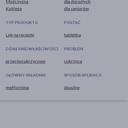
Mężczyzna
dla dorosłych
Kobieta
dla seniorów
TYP PRODUKTU
POSTAĆ
Lek na receptę
tabletka
DZIAŁANIE/WŁAŚCIWOŚCI
PROBLEM
przeciwcukrzycowe
cukrzyca
GŁÓWNY SKŁADNIK
SPOSÓB APLIKACJI
metformina
doustne