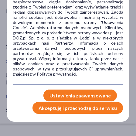
bezpieczeństwa, ciągłe doskonalenie, personalizację
zgodnie z Twoimi preferencjami oraz wyświetlanie treści i
Kobieta
dla młodzieży
reklam dopasowanych do Twoich zainteresowań. Zgoda
na pliki cookies jest dobrowolna i można ją wycofać w
dla dorosłych
dowolnym momencie z poziomu strony "Ustawienia
Cookie". Administratorem danych osobowych Klientów,
gromadzonych za pośrednictwem strony www.doz.pl, jest
TYP PRODUKTU
PROBLEM
DOZ.pl Sp. z o. o. z siedzibą w Łodzi, a w niektórych
przypadkach nasi Partnerzy. Informacja o celach
Środki higieniczne
menstruacja
przetwarzania danych osobowych przez naszych
partnerów znajduje się w ich politykach ochrony
prywatności. Więcej informacji o korzystaniu przez nas z
SPECYFIKA
PORA STOSOWANIA
plików cookies oraz o przetwarzaniu Twoich danych
osobowych, w tym o przysługujących Ci uprawnieniach,
znajdziesz w Polityce prywatności.
Dla wegan
na dzień
Dla wegetarian
na noc
Ustawienia zaawansowane
ROZMIAR
AKCESORIA
Akceptuję i przechodzę do serwisu
S - mały
majtki