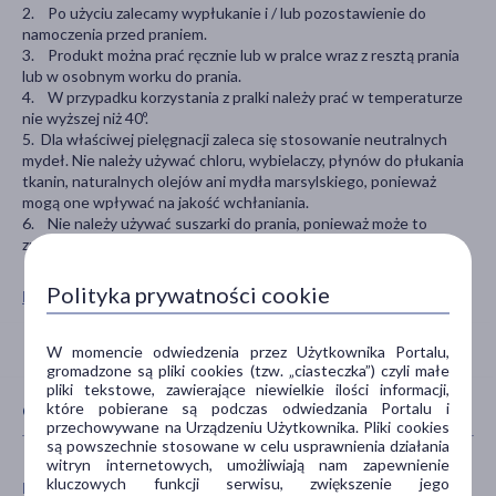
2. Po użyciu zalecamy wypłukanie i / lub pozostawienie do
namoczenia przed praniem.
3. Produkt można prać ręcznie lub w pralce wraz z resztą prania
lub w osobnym worku do prania.
4. W przypadku korzystania z pralki należy prać w temperaturze
nie wyższej niż 40º.
5. Dla właściwej pielęgnacji zaleca się stosowanie neutralnych
mydeł. Nie należy używać chloru, wybielaczy, płynów do płukania
tkanin, naturalnych olejów ani mydła marsylskiego, ponieważ
mogą one wpływać na jakość wchłaniania.
6. Nie należy używać suszarki do prania, ponieważ może to
zmniejszyć ich chłonność.
Polityka prywatności cookie
Pokaż wszystkie produkty SILVER CARE
W momencie odwiedzenia przez Użytkownika Portalu,
gromadzone są pliki cookies (tzw. „ciasteczka”) czyli małe
pliki tekstowe, zawierające niewielkie ilości informacji,
które pobierane są podczas odwiedzania Portalu i
CECHY PRODUKTU
przechowywane na Urządzeniu Użytkownika. Pliki cookies
są powszechnie stosowane w celu usprawnienia działania
witryn internetowych, umożliwiają nam zapewnienie
kluczowych funkcji serwisu, zwiększenie jego
PŁEĆ
WIEK