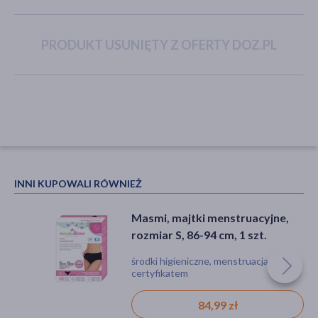
PRODUKT USUNIĘTY Z OFERTY DOZ.PL
akijażu
Hit
INNI KUPOWALI RÓWNIEŻ
Masmi, majtki menstruacyjne,
rozmiar S, 86-94 cm, 1 szt.
środki higieniczne, menstruacja, z
certyfikatem
84,99 zł