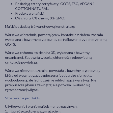
Posiadają cztery certyfikaty: GOTS, FSC, VEGAN i
COTTON NATURAL.
Produkt wegański.
0% chloru, 0% chemii, 0% GMO.
Majtki posiadają trójwarstwową konstrukcję:
Warstwa wierzchnia, pozostająca w kontakcie z ciałem, została
wykonana z bawełny organicznej, certyfikowanej zgodnie z normą
GOTS.
Warstwa chłonna to tkanina 3D, wykonana z bawełny
organicznej. Zapewnia wysoką chłonność i odpowiednią
cyrkulację powietrza.
Warstwa nieprzepuszczalna powstała z bawełny organicznej,
która od wewnątrz zabezpieczona jest bardzo cieniutką,
wodoodporną, ale jednocześnie oddychającą warstwą. Nie
przepuszcza płynu z zewnątrz, ale pozwala uwalniać się
zgromadzonej wilgoci.
Stosowanie produktu
Użytkowanie i pranie majtek menstruacyjnych.
1. Uprać przed pierwszym użyciem.