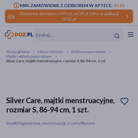
MIN. ZAMÓWIENIE Z ODBIOREM W APTECE:
25 ZŁ
Darmowa dostawa z InPost od 39 zł tylko w aplikacji
DOZ.pl
w
Hit
Hit
Strona główna
Mama i dziecko
Bielizna poporodowa
Majtki i wkłady poporodowe
ofory
Silver Care, majtki menstruacyjne, rozmiar S, 86-94 cm, 1 szt.
do makijażu
dzieci
ść
Hit
Hit
ące
rmową
kijażu
Silver Care, majtki menstruacyjne,
ść
Hit
rozmiar S, 86-94 cm, 1 szt.
w
Hit
Hit
środki higieniczne, menstruacja, z certyfikatem
ść
Hit