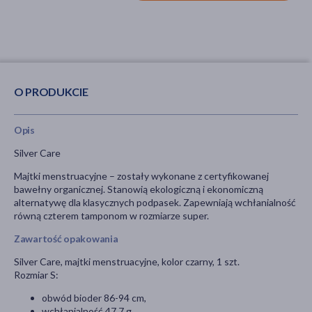
O PRODUKCIE
Opis
Silver Care
Majtki menstruacyjne – zostały wykonane z certyfikowanej
bawełny organicznej. Stanowią ekologiczną i ekonomiczną
alternatywę dla klasycznych podpasek. Zapewniają wchłanialność
równą czterem tamponom w rozmiarze super.
Zawartość opakowania
Silver Care, majtki menstruacyjne, kolor czarny, 1 szt.
Rozmiar S:
obwód bioder 86-94 cm,
wchłanialność 47,7 g.