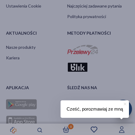
Ustawienia Cookie
Najczęściej zadawane pytania
Polityka prywatności
AKTUALNOŚCI
METODY PŁATNOŚCI
Nasze produkty
Kariera
APLIKACJA
ŚLEDŹ NAS NA
Cześć, porozmawiaj ze mną
0