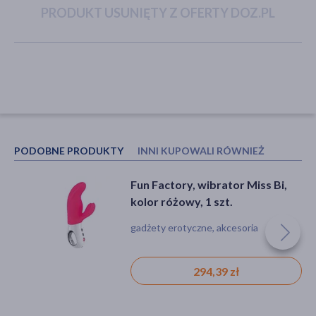
PRODUKT USUNIĘTY Z OFERTY DOZ.PL
akijażu
Hit
PODOBNE PRODUKTY
INNI KUPOWALI RÓWNIEŻ
Fun Factory, wibrator Miss Bi,
Ziaja GdanSkin, woda&skóra,
kolor różowy, 1 szt.
kolagenowy krem na noc
wygładzający zmarszczki, 50 ml
gadżety erotyczne, akcesoria
krem, odwodnienie, podrażnienie,
suchość, zmarszczki, wiotkość skóry
294,39 zł
14,59 zł