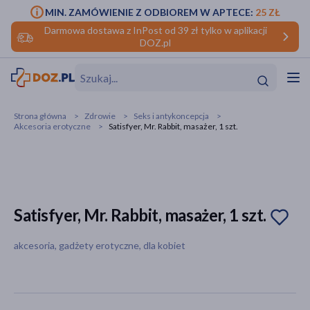
MIN. ZAMÓWIENIE Z ODBIOREM W APTECE:
25 ZŁ
Darmowa dostawa z InPost od 39 zł tylko w aplikacji
DOZ.pl
w
Hit
Hit
Strona główna
Zdrowie
Seks i antykoncepcja
Akcesoria erotyczne
Satisfyer, Mr. Rabbit, masażer, 1 szt.
ofory
do makijażu
dzieci
ść
Hit
Hit
ące
rmową
kijażu
Satisfyer, Mr. Rabbit, masażer, 1 szt.
ść
Hit
akcesoria, gadżety erotyczne, dla kobiet
w
Hit
Hit
ść
Hit