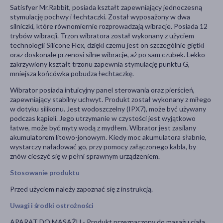
Satisfyer Mr.Rabbit, posiada kształt zapewniający jednoczesną
stymulację pochwy i łechtaczki. Został wyposażony w dwa
silniczki, które równomiernie rozprowadzają wibracje. Posiada 12
trybów wibracji. Trzon wibratora został wykonany z użyciem
technologii Silicone Flex, dzięki czemu jest on szczególnie giętki
oraz doskonale przenosi silne wibracje, aż po sam czubek. Lekko
zakrzywiony kształt trzonu zapewnia stymulację punktu G,
mniejsza końcówka pobudza łechtaczkę.
Wibrator posiada intuicyjny panel sterowania oraz pierścień,
zapewniający stabilny uchwyt. Produkt został wykonany z miłego
w dotyku silikonu. Jest wodoszczelny (IPX7), może być używany
podczas kąpieli. Jego utrzymanie w czystości jest wyjątkowo
łatwe, może być myty wodą z mydłem. Wibrator jest zasilany
akumulatorem litowo-jonowym. Kiedy moc akumulatora słabnie,
wystarczy naładować go, przy pomocy załączonego kabla, by
znów cieszyć się w pełni sprawnym urządzeniem.
Stosowanie produktu
Przed użyciem należy zapoznać się z instrukcją.
Uwagi i środki ostrożności
APARAT DO MASAŻU - Produkt przeznaczony do masażu ciała