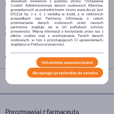
dowolnym momencie z poziomu strony "Ustawienia
Gadżety erotyczne
Cookie". Administratorem danych osobowych Klientów,
gromadzonych za pośrednictwem strony www.doz.pl, jest
DOZ.pl Sp. z o. o. z siedzibą w Łodzi, a w niektórych
CZĘŚĆ CIAŁA
SPOSÓB APLIKACJI
przypadkach nasi Partnerzy. Informacja o celach
przetwarzania danych osobowych przez naszych
okolice intymne
dopochwowe
partnerów znajduje się w ich politykach ochrony
prywatności. Więcej informacji o korzystaniu przez nas z
pochwa
plików cookies oraz o przetwarzaniu Twoich danych
osobowych, w tym o przysługujących Ci uprawnieniach,
znajdziesz w Polityce prywatności.
AKCESORIA
masażer
Ustawienia zaawansowane
Akceptuję i przechodzę do serwisu
Porozmawiaj z farmaceutą