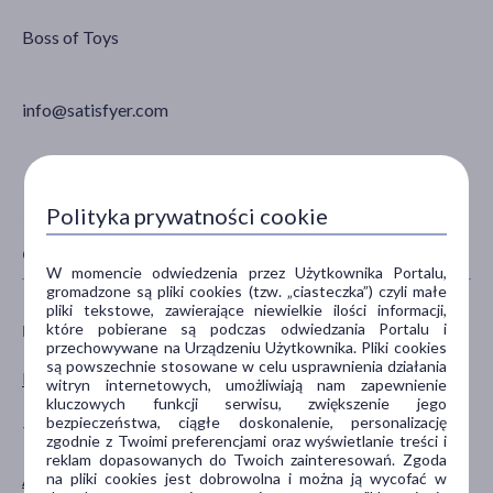
Boss of Toys
info@satisfyer.com
Polityka prywatności cookie
CECHY PRODUKTU
W momencie odwiedzenia przez Użytkownika Portalu,
gromadzone są pliki cookies (tzw. „ciasteczka”) czyli małe
pliki tekstowe, zawierające niewielkie ilości informacji,
które pobierane są podczas odwiedzania Portalu i
PŁEĆ
WIEK
przechowywane na Urządzeniu Użytkownika. Pliki cookies
są powszechnie stosowane w celu usprawnienia działania
Kobieta
dla dorosłych
witryn internetowych, umożliwiają nam zapewnienie
kluczowych funkcji serwisu, zwiększenie jego
bezpieczeństwa, ciągłe doskonalenie, personalizację
TYP PRODUKTU
DZIAŁANIE/WŁAŚCIWOŚCI
zgodnie z Twoimi preferencjami oraz wyświetlanie treści i
reklam dopasowanych do Twoich zainteresowań. Zgoda
na pliki cookies jest dobrowolna i można ją wycofać w
Akcesoria
stymulujące