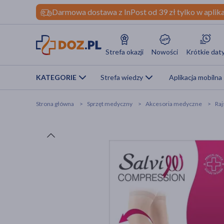
Darmowa dostawa z InPost od 39 zł tylko w aplika
Strefa okazji
Nowości
Krótkie dat
KATEGORIE
Strefa wiedzy
Aplikacja mobilna
Strona główna
Sprzęt medyczny
Akcesoria medyczne
Raj