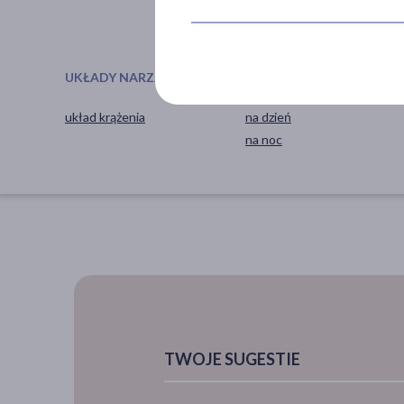
pokaż więcej ...
UKŁADY NARZĄDOWE
PORA STOSOWANIA
układ krążenia
na dzień
na noc
TWOJE SUGESTIE