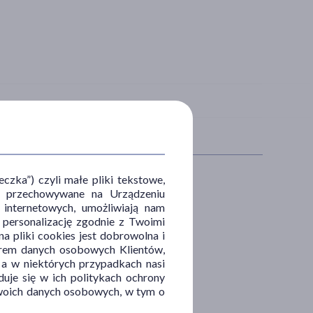
zka”) czyli małe pliki tekstowe,
u i przechowywane na Urządzeniu
OBLEM
CZĘŚĆ CIAŁA
 internetowych, umożliwiają nam
, personalizację zgodnie z Twoimi
ki
nogi
a pliki cookies jest dobrowolna i
orem danych osobowych Klientów,
 a w niektórych przypadkach nasi
uje się w ich politykach ochrony
 Twoich danych osobowych, w tym o