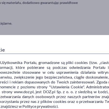
iu się materiału, dodatkowo gwarantując prawidłowe
iężarne.
kie
ytkownika Portalu, gromadzone są pliki cookies (tzw. „ciastec
informacji, które pobierane są podczas odwiedzania Portal
TYP PRODUKTU
DZIAŁANIE/WŁAŚCIWOŚCI
PR
powszechnie stosowane w celu usprawnienia działania witryn
erwisu, zwiększenie jego bezpieczeństwa, ciągłe doskonalenie
Akcesoria
wspomagające
żyla
treści i reklam dopasowanych do Twoich zainteresowań. Zgoda n
Wyrób medyczny
mencie z poziomu strony "Ustawienia Cookie". Administrat
trony www.doz.pl, jest DOZ.pl Sp. z o. o. z siedzibą w Łodzi,
przetwarzania danych osobowych przez naszych partnerów znajd
 korzystaniu przez nas z plików cookies oraz o przetwarzaniu
 znajdziesz w Polityce prywatności.