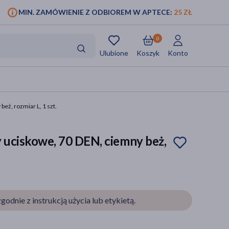
MIN. ZAMÓWIENIE Z ODBIOREM W APTECE:
25 ZŁ
0
Ulubione
Koszyk
Konto
beż, rozmiar L, 1 szt.
y uciskowe, 70 DEN, ciemny beż,
godnie z instrukcją użycia lub etykietą.