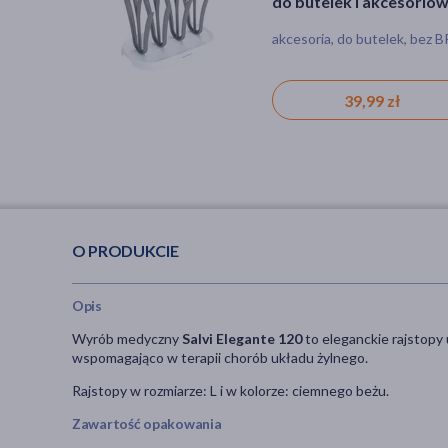
do butelek i akcesoriów
szt.
akcesoria, do butelek, bez 
39,99 zł
O PRODUKCIE
Opis
Wyrób medyczny
Salvi Elegante 120
to eleganckie rajstopy
wspomagająco w terapii chorób układu żylnego.
Rajstopy w rozmiarze: L i w kolorze: ciemnego beżu.
Zawartość opakowania