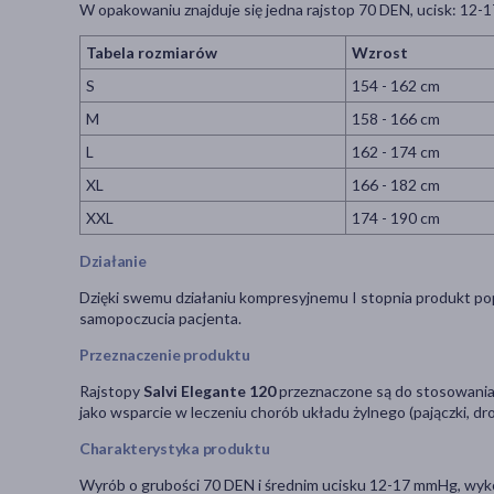
W opakowaniu znajduje się jedna rajstop 70 DEN, ucisk: 12
Tabela rozmiarów
Wzrost
S
154 - 162 cm
M
158 - 166 cm
L
162 - 174 cm
XL
166 - 182 cm
XXL
174 - 190 cm
Działanie
Dzięki swemu działaniu kompresyjnemu I stopnia produkt pop
samopoczucia pacjenta.
Przeznaczenie produktu
Rajstopy
Salvi Elegante 120
przeznaczone są do stosowania 
jako wsparcie w leczeniu chorób układu żylnego (pajączki, dro
Charakterystyka produktu
Wyrób o grubości 70 DEN i średnim ucisku 12-17 mmHg, wykon