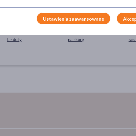
Ustawienia zaawansowane
Akcep
ROZMIAR
SPOSÓB APLIKACJI
AK
L - duży
na skórę
raj