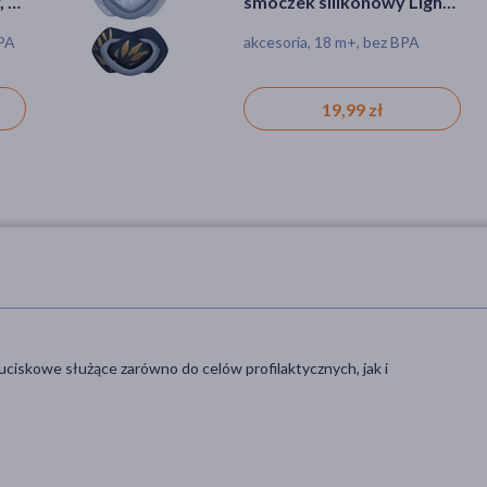
, 1
smoczek silikonowy Light
touch, symetryczny 18 m+,
BPA
akcesoria, 18 m+, bez BPA
niebieski, 2 szt.
19,99 zł
 uciskowe służące zarówno do celów profilaktycznych, jak i