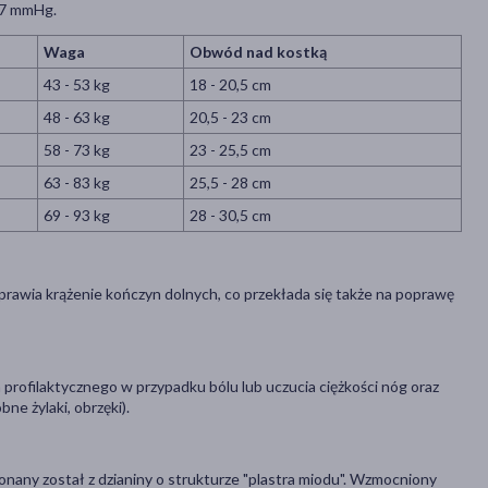
-17 mmHg.
Waga
Obwód nad kostką
43 - 53 kg
18 - 20,5 cm
48 - 63 kg
20,5 - 23 cm
58 - 73 kg
23 - 25,5 cm
63 - 83 kg
25,5 - 28 cm
69 - 93 kg
28 - 30,5 cm
rawia krążenie kończyn dolnych, co przekłada się także na poprawę
profilaktycznego w przypadku bólu lub uczucia ciężkości nóg oraz
bne żylaki, obrzęki).
any został z dzianiny o strukturze "plastra miodu". Wzmocniony