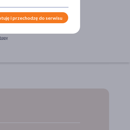
tuję i przechodzę do serwisu
CESORIA
stopy