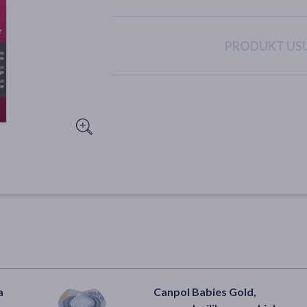
PRODUKT USU
a
Canpol Babies Gold,