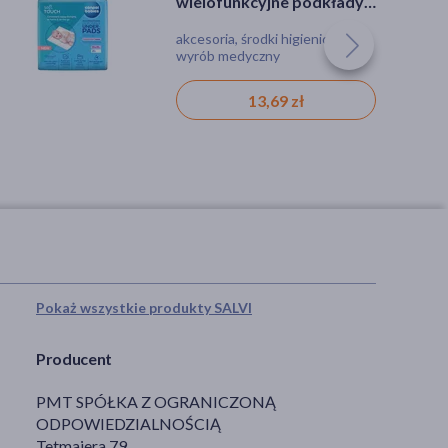
wielofunkcyjne podkłady
higieniczne, 33 cm x 45 cm,
akcesoria, środki higieniczne,
20 szt.
wyrób medyczny
13,69 zł
Pokaż wszystkie produkty SALVI
Producent
PMT SPÓŁKA Z OGRANICZONĄ
ODPOWIEDZIALNOŚCIĄ
Tetmajera 79