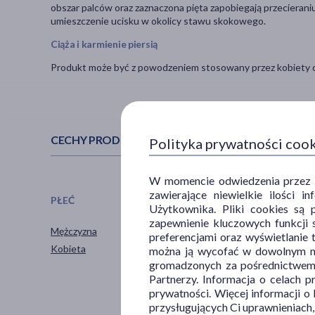
obszar palców oraz zaznaczona pięta zapobiegają przecieran
umieszczenie ucisku w okolicy stawu skokowego.
Ciąża i karmienie piersią
Produkt może być z powodzeniem stosowany przez kobiety c
CECHY PRODUKTU
Polityka prywatności coo
W momencie odwiedzenia przez Uż
zawierające niewielkie ilości 
PŁEĆ
WIEK
Użytkownika. Pliki cookies są 
zapewnienie kluczowych funkcji s
Mężczyzna
dla dorosłych
preferencjami oraz wyświetlanie 
Kobieta
dla seniorów
można ją wycofać w dowolnym mo
gromadzonych za pośrednictwem s
20+
Partnerzy. Informacja o celach 
30+
prywatności. Więcej informacji o
40+
przysługujących Ci uprawnieniach,