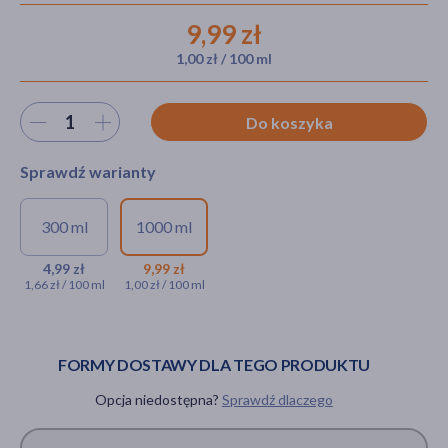
9,99 zł
1,00 zł / 100 ml
akijażu
Wybierz ilość
Do koszyka
Sprawdź warianty
Hit
300 ml
1000 ml
Ronney Silk Sleek, maska
Ronney Silk Sleek,
wygładzająca do włosów z
maska wygładzająca
4,99 zł
9,99 zł
1,66 zł / 100 ml
1,00 zł / 100 ml
jedwabiem, 300 ml
do włosów z
jedwabiem, 1000 ml
4,99 zł
9,99 zł
FORMY DOSTAWY DLA TEGO PRODUKTU
Opcja niedostępna?
Sprawdź dlaczego