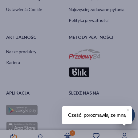
Ustawienia Cookie
Najczęściej zadawane pytania
Polityka prywatności
AKTUALNOŚCI
METODY PŁATNOŚCI
Nasze produkty
Kariera
APLIKACJA
ŚLEDŹ NAS NA
Cześć, porozmawiaj ze mną
0