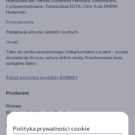
Hydrolyzed Silk, Parfum, Ethylhexyl Palmitate, Dimethicone,
Cyclopentasiloxane, Tetrasodium EDTA, Citric Acid, DMDM
Hydantoin.
Przeznaczenie
Pielęgnacja włosów cienkich i suchych.
Uwagi
Tylko do użytku zewnętrznego. Unikaj kontaktu z oczami – w razie
dostania się do oczu, spłucz obficie wodą. Przechowywać poza
zasięgiem dzieci.
Pokaż wszystkie produkty RONNEY
Producent
Ronney
Blue Hair Ltd 5 London Road
SE1 6JZ Londyn
https://ronney.eu/pl/kontakt/
Polityka prywatności cookie