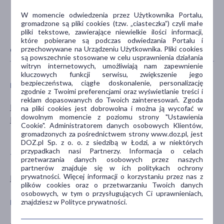
W momencie odwiedzenia przez Użytkownika Portalu,
gromadzone są pliki cookies (tzw. „ciasteczka”) czyli małe
pliki tekstowe, zawierające niewielkie ilości informacji,
które pobierane są podczas odwiedzania Portalu i
przechowywane na Urządzeniu Użytkownika. Pliki cookies
CECHY PRODUKTU
są powszechnie stosowane w celu usprawnienia działania
witryn internetowych, umożliwiają nam zapewnienie
kluczowych funkcji serwisu, zwiększenie jego
bezpieczeństwa, ciągłe doskonalenie, personalizację
PŁEĆ
WIEK
zgodnie z Twoimi preferencjami oraz wyświetlanie treści i
reklam dopasowanych do Twoich zainteresowań. Zgoda
Mężczyzna
dla młodzieży
na pliki cookies jest dobrowolna i można ją wycofać w
dowolnym momencie z poziomu strony "Ustawienia
Kobieta
dla dorosłych
Cookie". Administratorem danych osobowych Klientów,
dla seniorów
gromadzonych za pośrednictwem strony www.doz.pl, jest
DOZ.pl Sp. z o. o. z siedzibą w Łodzi, a w niektórych
przypadkach nasi Partnerzy. Informacja o celach
TYP PRODUKTU
POSTAĆ
przetwarzania danych osobowych przez naszych
partnerów znajduje się w ich politykach ochrony
prywatności. Więcej informacji o korzystaniu przez nas z
Kosmetyk
maseczka
plików cookies oraz o przetwarzaniu Twoich danych
osobowych, w tym o przysługujących Ci uprawnieniach,
znajdziesz w Polityce prywatności.
DZIAŁANIE/WŁAŚCIWOŚCI
CZĘŚĆ CIAŁA
odżywcze
włosy