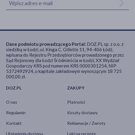
Dane podmiotu prowadzącego Portal:
DOZ.PL sp. z o.o. z
siedzibą w Łodzi, ul. Kinga C. Gillette 11, 94-406 Łódź,
wpisana do Rejestru Przedsiębiorców prowadzonego przez
Sąd Rejonowy dla Łodzi Śródmieścia w Łodzi, XX Wydział
Gospodarczy KRS pod numerem KRS 0000301254, NIP
5372492924, o kapitale zakładowym wynoszącym 18 725
000,00 zł.
DOZ.PL
ZAKUPY
O nas
Płatności
Regulamin
Koszty dostawy
Kontakt
Reklamacje / Zwroty
Ułatwienia dostępu
Leki na receptę