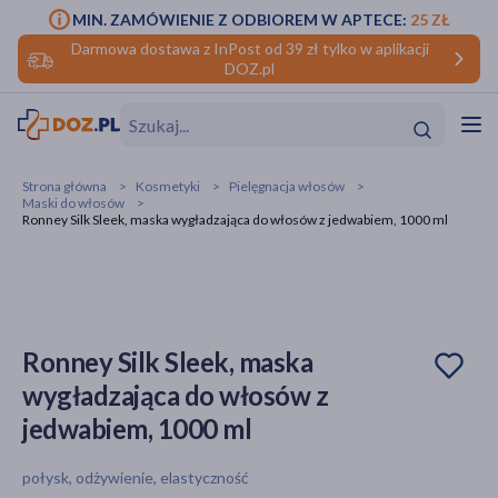
MIN. ZAMÓWIENIE Z ODBIOREM W APTECE:
25 ZŁ
Darmowa dostawa z InPost od 39 zł tylko w aplikacji
DOZ.pl
w
Hit
Hit
Strona główna
Kosmetyki
Pielęgnacja włosów
Maski do włosów
ofory
Ronney Silk Sleek, maska wygładzająca do włosów z jedwabiem, 1000 ml
do makijażu
dzieci
ść
Hit
Hit
ące
rmową
kijażu
Ronney Silk Sleek, maska
ść
Hit
wygładzająca do włosów z
jedwabiem, 1000 ml
w
Hit
Hit
połysk, odżywienie, elastyczność
ść
Hit