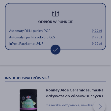
ODBIÓR W PUNKCIE
Automaty DHL i punkty POP
9,99 zł
Automaty i punkty odbioru GLS
9,99 zł
InPost Paczkomat 24/7
9,99 zł
INNI KUPOWALI RÓWNIEŻ
Ronney Aloe Ceramides, maska
odżywcza do włosów suchych i
matowych, 1000 ml
maseczka, odżywienie, nawilżenie