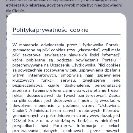
etykietą lub lekarzem, gdyż ten wyrób może być nieodpowiedni
dla Ciebie.
Przechowywać w temperaturze pokojowej. Chronić od światła i
wilgoci.
Przechowywać w sposób niedostępny dla dzieci.
Polityka prywatności cookie
Nie stosować, jeśli opakowanie było wcześniej otwierane lub
uszkodzone.
W momencie odwiedzenia przez Użytkownika Portalu,
Uwagi
gromadzone są pliki cookies (tzw. „ciasteczka”) czyli małe
pliki tekstowe, zawierające niewielkie ilości informacji,
Wkładki należy dokładnie włożyć do obuwia.
które pobierane są podczas odwiedzania Portalu i
Po zdjęciu obuwie zostawić rozsznurowane, by wkładka mogła
przechowywane na Urządzeniu Użytkownika. Pliki cookies
wyschnąć.
są powszechnie stosowane w celu usprawnienia działania
witryn internetowych, umożliwiają nam zapewnienie
W przypadku silnego przemoczenia należy wyjąć wkładki z obuwia
kluczowych funkcji serwisu, zwiększenie jego
i suszyć w temperaturze pokojowej.
bezpieczeństwa, ciągłe doskonalenie, personalizację
Wkładek nie wolno suszyć na grzejnikach – spowoduje to trwałe
zgodnie z Twoimi preferencjami oraz wyświetlanie treści i
uszkodzenie lub rozklejenie.
reklam dopasowanych do Twoich zainteresowań. Zgoda
Wkładek nie wolno prać w pralkach – spowoduje to trwałe
na pliki cookies jest dobrowolna i można ją wycofać w
uszkodzenie.
dowolnym momencie z poziomu strony "Ustawienia
Nie wolno samodzielnie podejmować prób naprawy wyrobu.
Cookie". Administratorem danych osobowych Klientów,
Stosowanie wyrobu w niewłaściwym rozmiarze lub niezgodnie z
gromadzonych za pośrednictwem strony www.doz.pl, jest
DOZ.pl Sp. z o. o. z siedzibą w Łodzi, a w niektórych
jego przeznaczeniem może prowadzić do dyskomfortu lub urazu.
przypadkach nasi Partnerzy. Informacja o celach
W razie jakichkolwiek trudności podczas użytkowania zalecany
przetwarzania danych osobowych przez naszych
jest kontakt z lekarzem.