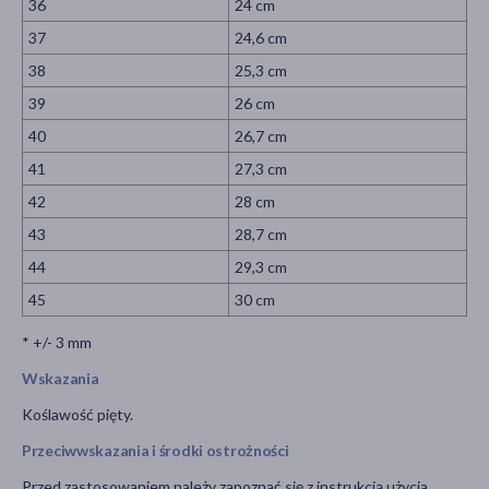
36
24 cm
37
24,6 cm
38
25,3 cm
39
26 cm
40
26,7 cm
41
27,3 cm
42
28 cm
43
28,7 cm
44
29,3 cm
45
30 cm
* +/- 3 mm
Wskazania
Koślawość pięty.
Przeciwwskazania i środki ostrożności
Przed zastosowaniem należy zapoznać się z instrukcją użycia,