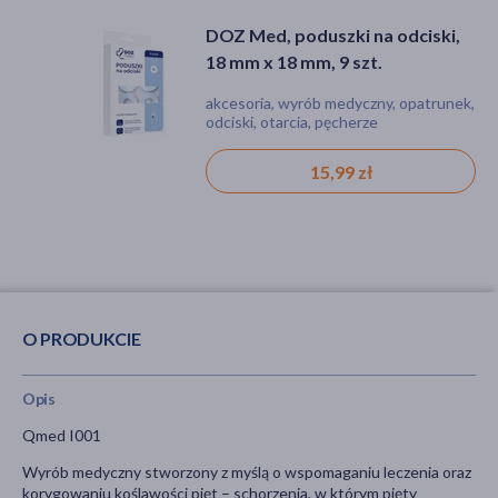
DOZ Med, poduszki na odciski,
DOZ Product Potas, tabletki,
18 mm x 18 mm, 9 szt.
100 szt.
akcesoria, wyrób medyczny, opatrunek,
tabletka
odciski, otarcia, pęcherze
15,99 zł
14,99 zł
O PRODUKCIE
Opis
Qmed I001
Wyrób medyczny stworzony z myślą o wspomaganiu leczenia oraz
korygowaniu koślawości pięt – schorzenia, w którym pięty