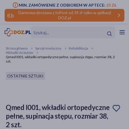
MIN. ZAMÓWIENIE Z ODBIOREM W APTECE:
25 ZŁ
Darmowa dostawa z InPost od 39 zł tylko w aplikacji
DOZ.pl
w
Hit
Hit
Strona główna
Sprzęt medyczny
Rehabilitacja
Wkładki do butów
ofory
Qmed I001, wkładki ortopedyczne pełne, supinacja stępu, rozmiar 38, 2
szt.
do makijażu
dzieci
ść
Hit
Hit
OSTATNIE SZTUKI
ące
rmową
kijażu
ść
Hit
Qmed I001, wkładki ortopedyczne
w
Hit
Hit
pełne, supinacja stępu, rozmiar 38,
2 szt.
ść
Hit