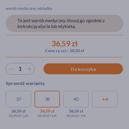
wyrób medyczny, wkładka
To jest wyrób medyczny. Stosuj go zgodnie z
akijażu
instrukcją użycia lub etykietą.
36,59 zł
Cena za szt.: 18,30 zł
Hit
Wybierz ilość
Do koszyka
Sprawdź warianty
37
38
40
+4
Qmed I001, wkładki
Qmed I001, wkładki
Qmed I001,
ortopedyczne pełne,
ortopedyczne pełne,
wkładki
36,59 zł
36,59 zł
36,59 zł
18,30 zł / szt.
18,30 zł / szt.
18,30 zł / szt.
supinacja stępu, rozmiar 37, 2
supinacja stępu,
ortopedyczne
szt.
rozmiar 38, 2 szt.
pełne,
supinacja