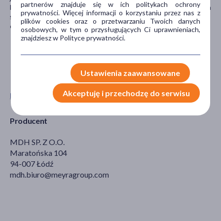
partnerów znajduje się w ich politykach ochrony
Brak odpowiedniej higieny osobistej oraz używanie niewłaściwych
prywatności. Więcej informacji o korzystaniu przez nas z
środków do czyszczenia może prowadzić do podrażnień skóry,
plików cookies oraz o przetwarzaniu Twoich danych
otarć, nadmiernego pocenia się oraz rozwoju bakterii.
osobowych, w tym o przysługujących Ci uprawnieniach,
znajdziesz w Polityce prywatności.
Ustawienia zaawansowane
Akceptuję i przechodzę do serwisu
Pokaż wszystkie produkty QMED
Producent
MDH SP. Z O.O.
Maratońska 104
94-007 Łódź
mdh.biuro@meyragroup.com