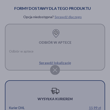
36,59 zł
36,59 zł
stępu, rozmiar
FORMY DOSTAWY DLA TEGO PRODUKTU
40, 2 szt.
Opcja niedostępna?
Sprawdź dlaczego
36,59 zł
ODBIÓR W APTECE
Odbiór w aptece
Sprawdź lokalizację
WYSYŁKA KURIEREM
Kurier DHL
11,99 zł