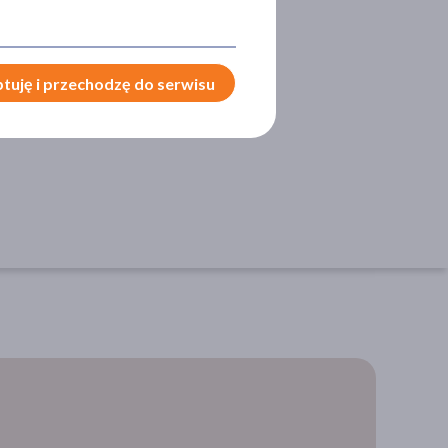
yszczające
tuję i przechodzę do serwisu