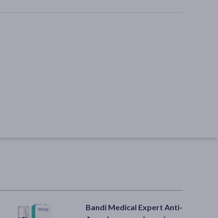
Bandi Medical Expert Anti-
Botame Wellness, olejek