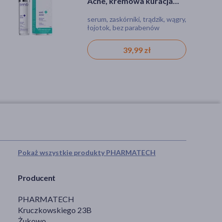
Acne, kremowa kuracja
eteryczny, drzewo
antytrądzikowa 1,5% kwas
herbaciane, 10 ml
serum, zaskórniki, trądzik, wągry,
olejek, zaskórniki, trądzik, wągry,
salicylowy + olejek z
łojotok, bez parabenów
łojotok, bez parabenów
drzewa herbacianego 50
ml
39,99 zł
9,99 zł
Pokaż wszystkie produkty PHARMATECH
Producent
PHARMATECH
Kruczkowskiego 23B
Żukowo