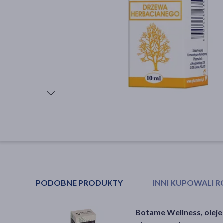
PODOBNE PRODUKTY
INNI KUPOWALI 
Botame Wellness, oleje
Etja, olejek eukaliptuso