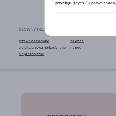
30+
przysługujących Ci uprawnieniach,
pokaż więcej ...
GŁÓWNY SKŁADNIK
PORA STOSOWANIA
drzewo herbaciane
na dzień
olejek z drzewa herbacianego
na noc
olejki eteryczne