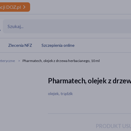
cji DOZ.pl
y
Zlecenia NFZ
Szczepienia online
 eteryczne
Pharmatech, olejek z drzewa herbacianego, 10 ml
Pharmatech, olejek z drzew
olejek, trądzik
PRODUKT USU