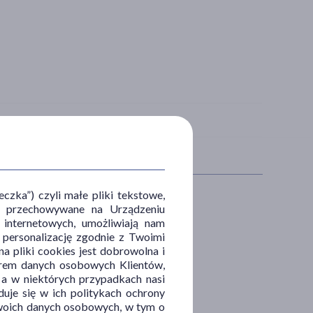
zka”) czyli małe pliki tekstowe,
u i przechowywane na Urządzeniu
IAŁANIE/WŁAŚCIWOŚCI
PROBLEM
 internetowych, umożliwiają nam
, personalizację zgodnie z Twoimi
yseptyczne
trądzik
a pliki cookies jest dobrowolna i
orem danych osobowych Klientów,
materapeutyczne
 a w niektórych przypadkach nasi
ynfekujące
uje się w ich politykach ochrony
odzące
 Twoich danych osobowych, w tym o