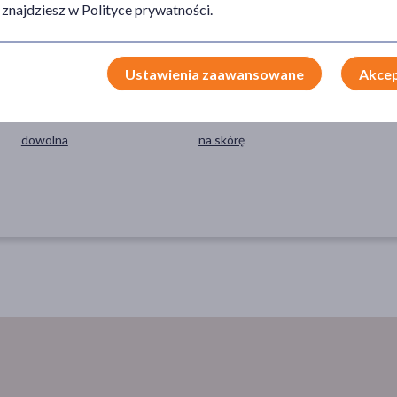
ocz
 znajdziesz w Polityce prywatności.
Ustawienia zaawansowane
Akcep
RODZAJ SKÓRY
SPOSÓB APLIKACJI
dowolna
na skórę