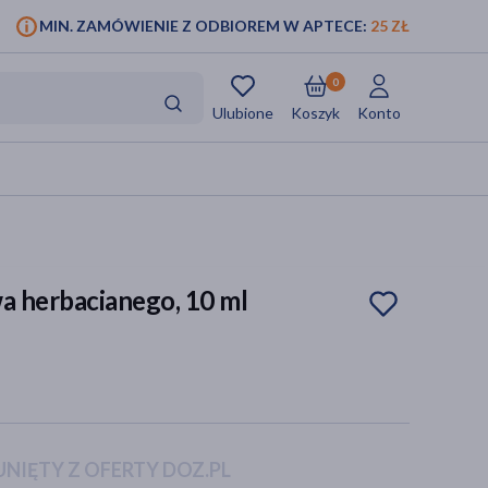
MIN. ZAMÓWIENIE Z ODBIOREM W APTECE:
25 ZŁ
0
Ulubione
Koszyk
Konto
a herbacianego, 10 ml
NIĘTY Z OFERTY DOZ.PL