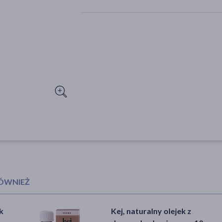
RÓWNIEŻ
k
wy,
Kej, naturalny olejek z
Acne-Derm, krem