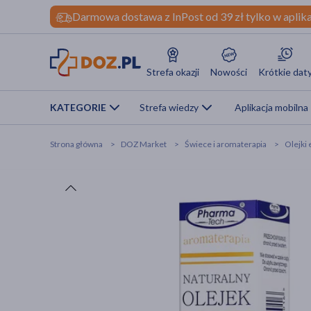
Darmowa dostawa z InPost od 39 zł tylko w aplika
Strefa okazji
Nowości
Krótkie dat
KATEGORIE
Strefa wiedzy
Aplikacja mobilna
Strona główna
DOZ Market
Świece i aromaterapia
Olejki