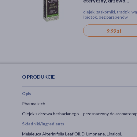
eteryczny, drzewo
10 ml
herbaciane, 10 ml
olejek, zaskórniki, trądzik, wą
olejek, katar, oparzenie, kasz
łojotok, bez parabenów
ból, gorączka, przeziębienie,
rana, stan zapalny, ukąszenie
produkt naturalny
9,99 zł
9,59 zł
O PRODUKCIE
Opis
Pharmatech
Olejek z drzewa herbacianego – przeznaczony do aromaterapii 
Składniki/Ingredients
Melaleuca Alterinifolia Leaf Oil, D-Limonene, Linalool.