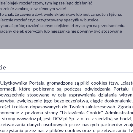
iej olejek rozcieńczony, tym lepsze jego działanie!
 szczelnie zamknięte w ciemnym szkle!
o znak, że zawiera zbyt wiele składników lub jest zanadto stężona.
iecznie rozcieńczyć przygotowany specyfik w butelce.
 wykonać próbę rozcieńczonym olejkiem eterycznym na przedramieniu.
 badany olejek eteryczny lub mieszanka nie powinny być stosowane
kie
ytkownika Portalu, gromadzone są pliki cookies (tzw. „ciastec
informacji, które pobierane są podczas odwiedzania Portal
TYP PRODUKTU
POSTAĆ
DZ
powszechnie stosowane w celu usprawnienia działania witryn
erwisu, zwiększenie jego bezpieczeństwa, ciągłe doskonalenie
Kosmetyk
olejek
ant
treści i reklam dopasowanych do Twoich zainteresowań. Zgoda n
mencie z poziomu strony "Ustawienia Cookie". Administrat
aro
trony www.doz.pl, jest DOZ.pl Sp. z o. o. z siedzibą w Łodzi,
dez
przetwarzania danych osobowych przez naszych partnerów znajd
łag
 korzystaniu przez nas z plików cookies oraz o przetwarzaniu