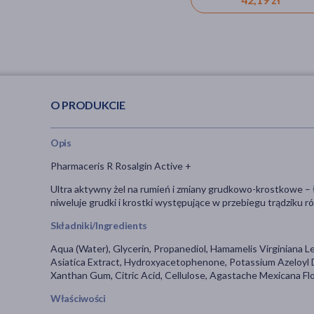
sztucznych barwników,Dla
alergików
O PRODUKCIE
Opis
Pharmaceris R Rosalgin Active +
Ultra aktywny żel na rumień i zmiany grudkowo-krostkowe – ł
niweluje grudki i krostki występujące w przebiegu trądziku 
Składniki/Ingredients
Aqua (Water), Glycerin, Propanediol, Hamamelis Virginiana Le
Asiatica Extract, Hydroxyacetophenone, Potassium Azeloyl D
Xanthan Gum, Citric Acid, Cellulose, Agastache Mexicana F
Właściwości