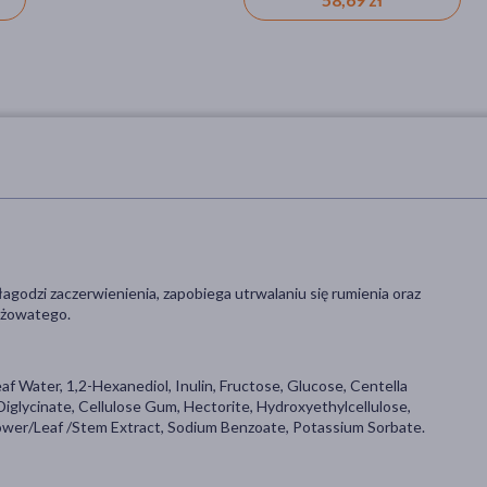
wegetarian
sztucznych barwników,Dla
alergików
agodzi zaczerwienienia, zapobiega utrwalaniu się rumienia oraz
różowatego.
af Water, 1,2-Hexanediol, Inulin, Fructose, Glucose, Centella
iglycinate, Cellulose Gum, Hectorite, Hydroxyethylcellulose,
lower/Leaf /Stem Extract, Sodium Benzoate, Potassium Sorbate.