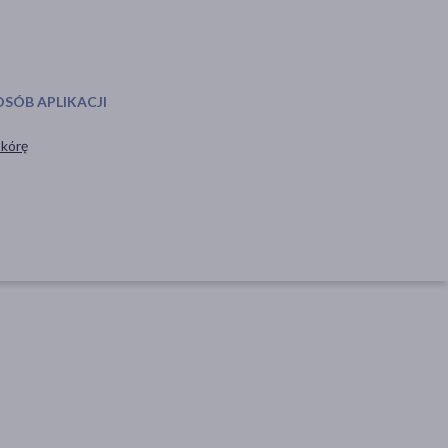
OSÓB APLIKACJI
skórę