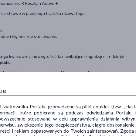
harmaceris R Rosalgin Active +
-krostkowe w przebiegu trądziku różowatego.
ż.
dne i higieniczne stosowanie.
ącego kwasu azelainowego. Działa nawilżająco i łagodząco, redukuje
ądziku.
dukując zaczerwienienia i rumień. Wspomaga ustępowanie
ilżenie i komfort.
teleangiektazji (rozszerzonych naczyń włosowatych) oraz zmian
kie
z wyrównuje koloryt.
ytkownika Portalu, gromadzone są pliki cookies (tzw. „ciastec
informacji, które pobierane są podczas odwiedzania Portal
powszechnie stosowane w celu usprawnienia działania witryn
nością do zaczerwienień, trwałego oraz napadowego rumienia i zmian
erwisu, zwiększenie jego bezpieczeństwa, ciągłe doskonalenie
zmian oraz w celu wydłużenia okresu remisji.
treści i reklam dopasowanych do Twoich zainteresowań. Zgoda n