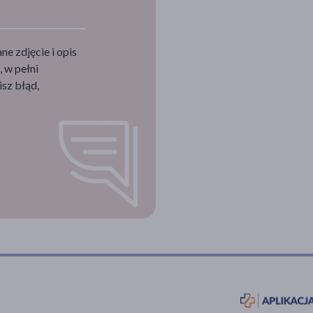
e zdjęcie i opis
 w pełni
sz błąd,