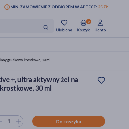
MIN. ZAMÓWIENIE Z ODBIOREM W APTECE:
25 ZŁ
0
Ulubione
Koszyk
Konto
 zmiany grudkowo-krostkowe, 30 ml
ve +, ultra aktywny żel na
krostkowe, 30 ml
ierz ilość
Do koszyka