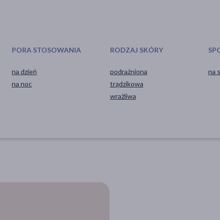
PORA STOSOWANIA
RODZAJ SKÓRY
SP
na dzień
podrażniona
na 
na noc
trądzikowa
wrażliwa