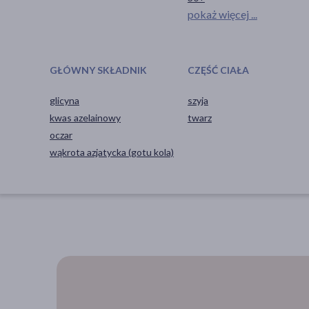
pokaż więcej ...
GŁÓWNY SKŁADNIK
CZĘŚĆ CIAŁA
glicyna
szyja
kwas azelainowy
twarz
oczar
wąkrota azjatycka (gotu kola)