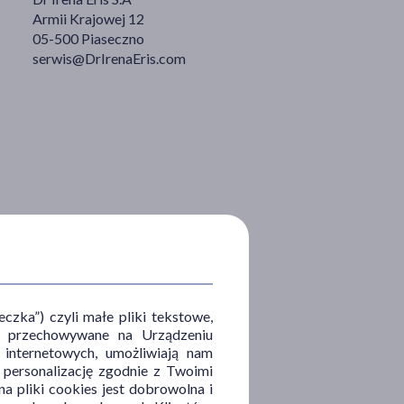
Armii Krajowej 12
05-500 Piaseczno
serwis@DrIrenaEris.com
zka”) czyli małe pliki tekstowe,
u i przechowywane na Urządzeniu
 internetowych, umożliwiają nam
, personalizację zgodnie z Twoimi
a pliki cookies jest dobrowolna i