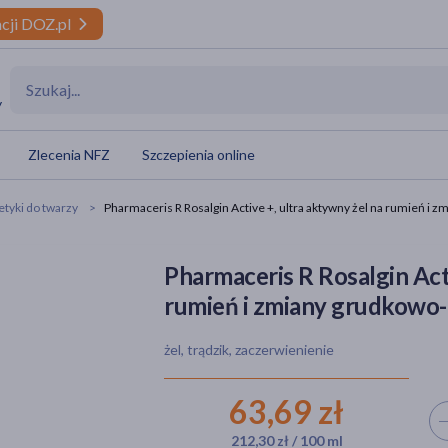
cji DOZ.pl
y
Zlecenia NFZ
Szczepienia online
yki do twarzy
Pharmaceris R Rosalgin Active +, ultra aktywny żel na rumień i
Pharmaceris R Rosalgin Acti
rumień i zmiany grudkowo-
żel, trądzik, zaczerwienienie
63,69 zł
Wyb
212,30 zł / 100 ml