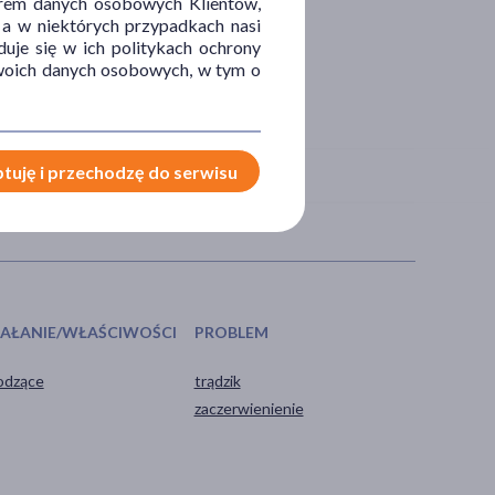
orem danych osobowych Klientów,
 a w niektórych przypadkach nasi
uje się w ich politykach ochrony
 Twoich danych osobowych, w tym o
tuję i przechodzę do serwisu
IAŁANIE/WŁAŚCIWOŚCI
PROBLEM
odzące
trądzik
zaczerwienienie