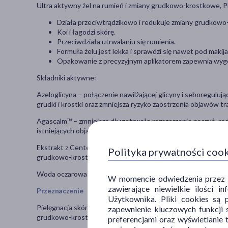
Ultra aktywny żel na rumień i zmiany grudkowo-krostkowe, P
Działa przeciwtrądzikowo i redukuje zmiany grudkowo
Koi i łagodzi skórę.
Przeciwdziała utrwalaniu się rumienia.
Formuła żelu jest lekka i sprawdzi się nawet pod makija
Opakowanie z precyzyjnym aplikatorem zapewnia wygo
Składniki aktywne:
Azeloglicyna – połączenie nawilżającej glicyny i seboreguluj
grudki i krostki oraz zmniejsza ryzyko zaostrzenia objawów tr
Agascalm™ – zmniejsza długotrwałe rozszerzenie naczyń, re
istniejących objawów oraz przywraca skórze odpowiednie naw
Ekstrakt z Centelli – działa kojąco zmniejszając widoczność 
Polityka prywatności coo
grudkowo-krostkowych.
Woda oczarowa – poprawia ukrwienie skóry, jej kondycję ora
W momencie odwiedzenia przez Uż
zawierające niewielkie ilości 
Przeznaczenie
Użytkownika. Pliki cookies są 
Pielęgnacja skóry z objawami trądziku różowatego, ze skłon
zapewnienie kluczowych funkcji s
grudkowo-krostkowych. Do stosowania w okresie zaostrzenia 
preferencjami oraz wyświetlanie 