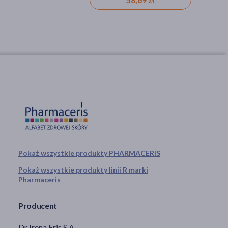
Pokaż wszystkie produkty PHARMACERIS
Pokaż wszystkie produkty linii R marki
Pharmaceris
Producent
Dr Irena Eris S.A