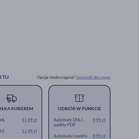
KTU
Opcja niedostępna?
Sprawdź dlaczego
YŁKA KURIEREM
ODBIÓR W PUNKCIE
DHL
11,99 zł
Automaty DHL i
9,99 zł
punkty POP
GLS
11,99 zł
Automaty i punkty
9,99 zł