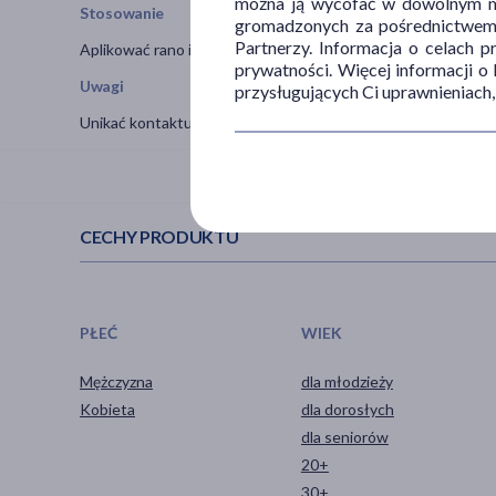
można ją wycofać w dowolnym mo
Stosowanie
gromadzonych za pośrednictwem s
Partnerzy. Informacja o celach 
Aplikować rano i wieczorem na oczyszczoną skórę twarzy pod
prywatności. Więcej informacji o
Uwagi
przysługujących Ci uprawnieniach,
Unikać kontaktu z oczami.
CECHY PRODUKTU
PŁEĆ
WIEK
Mężczyzna
dla młodzieży
Kobieta
dla dorosłych
dla seniorów
20+
30+