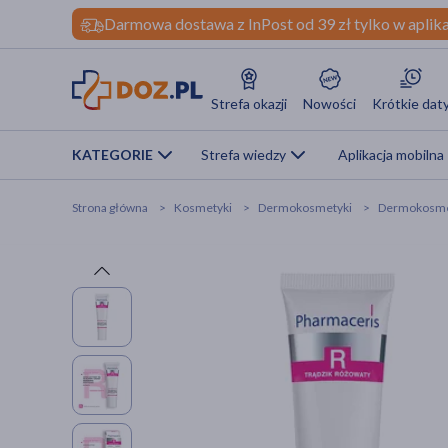
Darmowa dostawa z InPost od 39 zł tylko w aplika
Strefa okazji
Nowości
Krótkie dat
KATEGORIE
Strefa wiedzy
Aplikacja mobilna
Strona główna
Kosmetyki
Dermokosmetyki
Dermokosmet