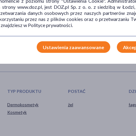
mencie z poziomu strony "Ustawienia Cookie". Administrat
trony www.doz.pl, jest DOZ.pl Sp. z o. o. z siedzibą w Łodzi,
przetwarzania danych osobowych przez naszych partnerów znajd
 krem pielęgnacyjny. Stanowi doskonałą bazę pod makĳaż.
 korzystaniu przez nas z plików cookies oraz o przetwarzaniu
 znajdziesz w Polityce prywatności.
Ustawienia zaawansowane
Akcep
TYP PRODUKTU
POSTAĆ
DZ
Dermokosmetyk
żel
łag
Kosmetyk