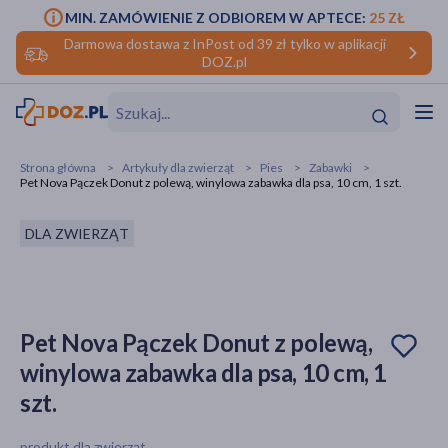
MIN. ZAMÓWIENIE Z ODBIOREM W APTECE:
25 ZŁ
Darmowa dostawa z InPost od 39 zł tylko w aplikacji
DOZ.pl
w
Hit
Hit
Strona główna
Artykuły dla zwierząt
Pies
Zabawki
Pet Nova Pączek Donut z polewą, winylowa zabawka dla psa, 10 cm, 1 szt.
ofory
DLA ZWIERZĄT
do makijażu
dzieci
ść
Hit
Hit
ące
rmową
kijażu
Pet Nova Pączek Donut z polewą,
ść
Hit
winylowa zabawka dla psa, 10 cm, 1
w
Hit
Hit
szt.
ść
Hit
produkt dla zwierząt