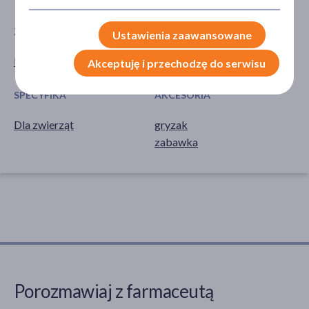
ZWIERZĘTA
TYP PRODUKTU
Ustawienia zaawansowane
Pies
Produkt dla zwierząt
Akceptuję i przechodzę do serwisu
SPECYFIKA
AKCESORIA
Dla zwierząt
gryzak
zabawka
Porozmawiaj z farmaceutą