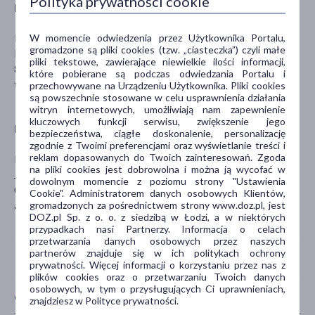
Polityka prywatności cookie
Producent
EURONOVA POLSKA SP. O.O.
W momencie odwiedzenia przez Użytkownika Portalu,
gromadzone są pliki cookies (tzw. „ciasteczka”) czyli małe
Konojady 94B
pliki tekstowe, zawierające niewielkie ilości informacji,
87-330 Jabłonowo Pomorskie
które pobierane są podczas odwiedzania Portalu i
tf@aqua-nova.pl
przechowywane na Urządzeniu Użytkownika. Pliki cookies
są powszechnie stosowane w celu usprawnienia działania
witryn internetowych, umożliwiają nam zapewnienie
kluczowych funkcji serwisu, zwiększenie jego
Dystrybutor
bezpieczeństwa, ciągłe doskonalenie, personalizację
zgodnie z Twoimi preferencjami oraz wyświetlanie treści i
reklam dopasowanych do Twoich zainteresowań. Zgoda
Hurtownia Zoologiczna ARA Sp. z o.o.
na pliki cookies jest dobrowolna i można ją wycofać w
Jutrzenki 83B
dowolnym momencie z poziomu strony "Ustawienia
02-230 Warszawa
Cookie". Administratorem danych osobowych Klientów,
ara@ara.waw.pl
gromadzonych za pośrednictwem strony www.doz.pl, jest
DOZ.pl Sp. z o. o. z siedzibą w Łodzi, a w niektórych
przypadkach nasi Partnerzy. Informacja o celach
przetwarzania danych osobowych przez naszych
partnerów znajduje się w ich politykach ochrony
prywatności. Więcej informacji o korzystaniu przez nas z
plików cookies oraz o przetwarzaniu Twoich danych
osobowych, w tym o przysługujących Ci uprawnieniach,
CECHY PRODUKTU
znajdziesz w Polityce prywatności.