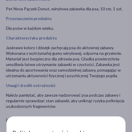
Pet Nova Pączek Donut, winylowa zabawka dla psa, 10 cm, 1 szt.
Przeznaczenie produktu
Dla psów w każdym wieku.
Charakterystyka produktu
Jaskrawe kolory i dźwięk zachęcają psa do aktywnej zabawy.
Wykonana z wytrzymałej gumy winylowej, odporna na gryzienie.
Materiał jest bezpieczny dla zdrowia psa. Gładka powierzchnia
umożliwia łatwe utrzymanie zabawki w czystości. Zabawka jest
idealna do aportowania oraz samodzielnej zabawy, pomagając w
utrzymaniu aktywności fizycznej i psychicznej Twojego pupila.
Uwagi i środki ostrożności
Należy pamiętać, aby zawsze nadzorować psa podczas zabawy i
regularnie sprawdzać stan zabawki, aby uniknąć ryzyka połknięcia
uszkodzonych fragmentów.
Pokaż wszystkie produkty PET NOVA