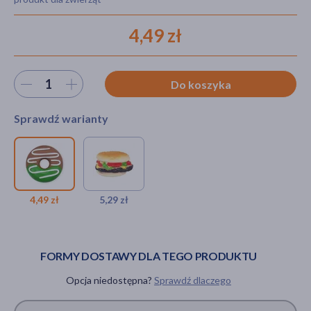
4,49 zł
akijażu
Wybierz ilość
Do koszyka
Sprawdź warianty
Hit
DLA ZWIERZĄT
DLA ZWIERZĄT
Pet Nova Pączek Donut z
Pet Nova Hamburger,
polewą, winylowa zabawka
winylowa zabawka dla
4,49 zł
5,29 zł
dla psa, 10 cm, 1 szt.
psa, 9 cm, 1 szt.
4,49 zł
5,29 zł
FORMY DOSTAWY DLA TEGO PRODUKTU
Opcja niedostępna?
Sprawdź dlaczego