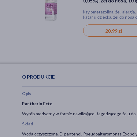
0,05%), żel do nosa, 10 
Complex+, kapsułki, 90
(butelka z dozownikiem
szt.
ksylometazolina, żel, alergia,
kapsułki
katar u dziecka, żel do nosa 
dzieci, lek
20,99 zł
81,49 zł
O PRODUKCIE
Opis
Pantherin Ecto
Wyrób medyczny w formie nawilżająco- łagodzącego żelu do n
Skład
Woda oczyszczona, D-pantenol, Pseudoalteromonas Exopolysac