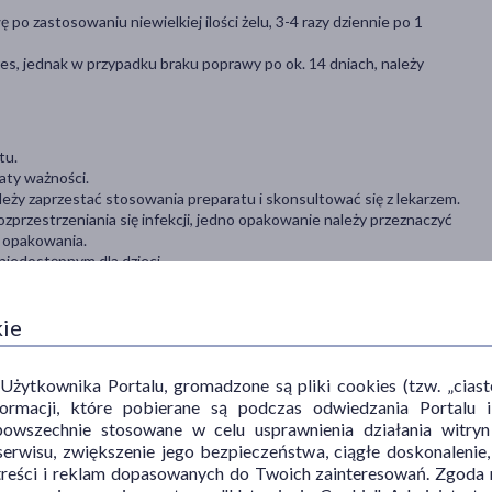
po zastosowaniu niewielkiej ilości żelu, 3-4 razy dziennie po 1
s, jednak w przypadku braku poprawy po ok. 14 dniach, należy
tu.
aty ważności.
ży zaprzestać stosowania preparatu i skonsultować się z lekarzem.
zprzestrzeniania się infekcji, jedno opakowanie należy przeznaczyć
a opakowania.
iedostępnym dla dzieci.
osowaniem należy skonsultować się z lekarzem
z oczami.
kie
ytkownika Portalu, gromadzone są pliki cookies (tzw. „ciastec
informacji, które pobierane są podczas odwiedzania Portal
powszechnie stosowane w celu usprawnienia działania witryn
erwisu, zwiększenie jego bezpieczeństwa, ciągłe doskonalenie
treści i reklam dopasowanych do Twoich zainteresowań. Zgoda n