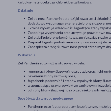
karboksymetyloceluloza, chlorek benzalkoniowy.
Działanie
Żel do nosa Pantherin ecto dzięki zawartości składnik
dodatkowo wspomaga regenerację błony śluzowej nos
Ektoina wykazuje właściwości łagodzące stany zapalne
Zapobiega wysychaniu oraz utrzymuje prawidłowe nawil
Żel stabilizuje błonę komórkową, zmniejszając ryzyko 
Preparat łagodzi podrażnienia oraz przyczynia się do r
Zabezpiecza błonę śluzową nosa przed szkodliwym dz
Wskazania
Żel Pantherin ecto można stosowac w celu:
regeneracji błony śluzowej nosa po zabiegach chirurgi
nawilżenia błony śluzowej nosa,
łagodzenia podrażnień i stanów zapalnych błony śluzo
wspomagająco przy przewlekłym zanikowym nieżycie b
ochrony błony śluzowej nosa przed niekorzystnymi czyn
Sposób użycia wyrobu medycznego
Pantherin ecto jest preparatem bezpiecznym, może być