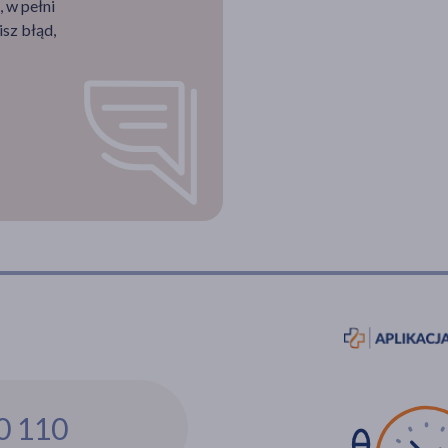
 w pełni
sz błąd,
0 110