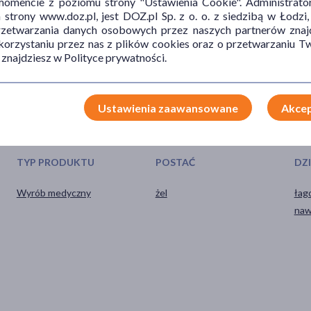
mencie z poziomu strony "Ustawienia Cookie". Administrat
trony www.doz.pl, jest DOZ.pl Sp. z o. o. z siedzibą w Łodzi,
przetwarzania danych osobowych przez naszych partnerów znajd
maszyn i urządzeń mechanicznych.
 korzystaniu przez nas z plików cookies oraz o przetwarzaniu
 znajdziesz w Polityce prywatności.
Ustawienia zaawansowane
Akcep
TYP PRODUKTU
POSTAĆ
DZ
Wyrób medyczny
żel
łag
naw