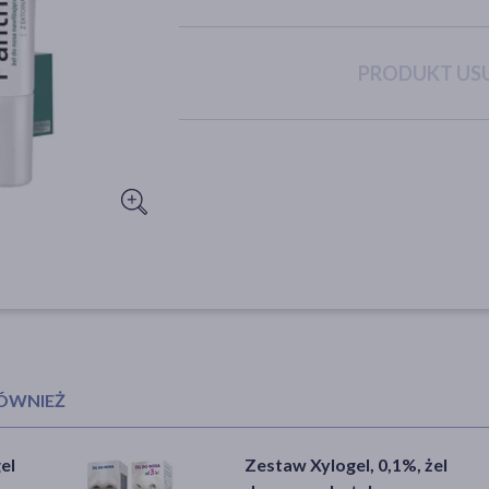
PRODUKT USU
RÓWNIEŻ
el
Zestaw Xylogel, 0,1%, żel
Ziaja Intima profilaktyka