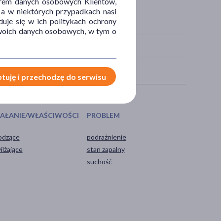
orem danych osobowych Klientów,
 a w niektórych przypadkach nasi
uje się w ich politykach ochrony
 Twoich danych osobowych, w tym o
tuję i przechodzę do serwisu
IAŁANIE/WŁAŚCIWOŚCI
PROBLEM
odzące
podrażnienie
ilżające
stan zapalny
suchość