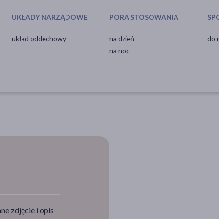
UKŁADY NARZĄDOWE
PORA STOSOWANIA
SP
układ oddechowy
na dzień
do 
na noc
e zdjęcie i opis