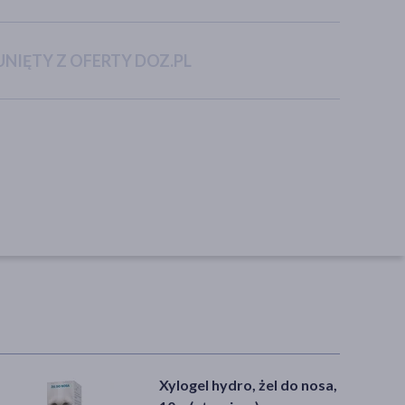
NIĘTY Z OFERTY DOZ.PL
Xylogel hydro, żel do nosa,
Ziaja Med Kuracja