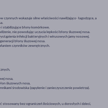
ów czynnych wykazuje silne właściwości nawilżająco- łagodzące, a
a.
 i stabilizujące błony komórkowe.
żenie, nie powodując uczucia lepkości błony śluzowej nosa.
wystąpienia infekcji bakteryjnych i wirusowych jamy nosowej.
egeneracji błony śluzowej nosa.
iałaniem czynników zewnętrznych.
cznych,
wej nosa,
łon śluzowych nosa,
nikami środowiska (zapylenie i zanieczyszczenie powietrza).
 stosowany bez ograniczeń ilościowych, u dorosłych i dzieci,