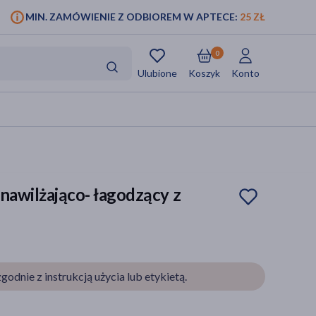
MIN. ZAMÓWIENIE Z ODBIOREM W APTECE:
25 ZŁ
0
Ulubione
Koszyk
Konto
 nawilżająco- łagodzący z
godnie z instrukcją użycia lub etykietą.