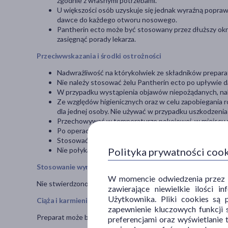
zgodnie z własnymi potrzebami.
U większości osób uzyskuje się jednak wyraźną poprawę 
dawce do każdego otworu nosowego.
Pantherin ecto może być stosowany przez dłuższy okre
zasięgnąć porady lekarza.
Przeciwwskazania i środki ostrożności
Nadwrażliwość na którykolwiek ze składników prepara
Nie należy stosować żelu Pantherin ecto po upływie d
W przypadku wystąpienia objawów niepożądanych, nale
Ze względów higienicznych oraz w celu zapobiegania ro
dla jednej osoby. Nie używać w przypadku uszkodzeni
Przechowywać w temperaturze pokojowej, w miejscu n
Po operacjach i zabiegach chirurgicznych, przed zast
Stosować zgodnie z przeznaczeniem. Unikać kontaktu 
Nie połykać.
Polityka prywatności coo
Stosowanie wyrobu z innymi lekami
W momencie odwiedzenia przez Uż
Nie stwierdzono interakcji.
zawierające niewielkie ilości 
Użytkownika. Pliki cookies są 
Ciąża i karmienie piersią
zapewnienie kluczowych funkcji s
Preparat może być stosowany u kobiet w ciąży.
preferencjami oraz wyświetlanie 