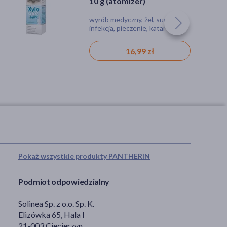
10 g (atomizer)
Lipidowa Fizjoderm, krem
na dzień/na noc, 50 ml
wyrób medyczny, żel, suchość,
krem, alergia, odwodnienie,
infekcja, pieczenie, katar
podrażnienie, suchość, azs
(atopowe zapalenie skóry), dla
alergików
16,99 zł
19,99 zł
Pokaż wszystkie produkty PANTHERIN
Podmiot odpowiedzialny
Solinea Sp. z o.o. Sp. K.
Elizówka 65, Hala I
21-003 Ciecierzyn