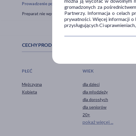
można ją wycofać w dowolnym mo
Prowadzenie pojazdów i obsługa maszyn
gromadzonych za pośrednictwem s
Partnerzy. Informacja o celach 
Preparat nie wpływa negatywnie na prowadzenie i obsługę 
prywatności. Więcej informacji o
przysługujących Ci uprawnieniach,
CECHY PRODUKTU
PŁEĆ
WIEK
Mężczyzna
dla dzieci
Kobieta
dla młodzieży
dla dorosłych
dla seniorów
20+
pokaż więcej ...