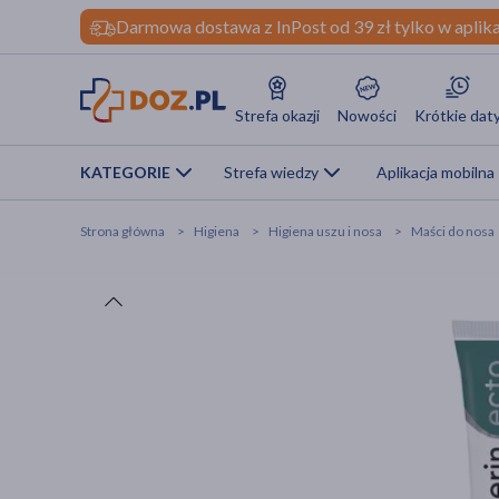
Darmowa dostawa z InPost od 39 zł tylko w aplika
Strefa okazji
Nowości
Krótkie dat
KATEGORIE
Strefa wiedzy
Aplikacja mobilna
Strona główna
Higiena
Higiena uszu i nosa
Maści do nosa