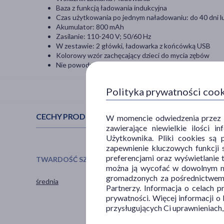
Baza z funkcją ładowania indukcyjna
Czas użytkowania po jednym naładowaniu: do 40 dni lu
Akumulator: 800 mAh
Zasilanie: 110-240 V; 50/60 Hz
W zestawie: 2 główki, ładowarka z końcówką USB
Kolorowy wzór zachęcający dzieci do mycia zębów
Nie powoduje recesji dziąseł oraz nadmiernego wycier
Polityka prywatności coo
CECHY PRODUKTU
W momencie odwiedzenia przez Uż
zawierające niewielkie ilości 
Użytkownika. Pliki cookies są 
zapewnienie kluczowych funkcji s
preferencjami oraz wyświetlanie 
TWARDOŚĆ SZCZOTECZKI
RODZAJ SZCZOTECZKI
można ją wycofać w dowolnym mo
gromadzonych za pośrednictwem s
średnia
soniczna
Partnerzy. Informacja o celach 
prywatności. Więcej informacji o
przysługujących Ci uprawnieniach,