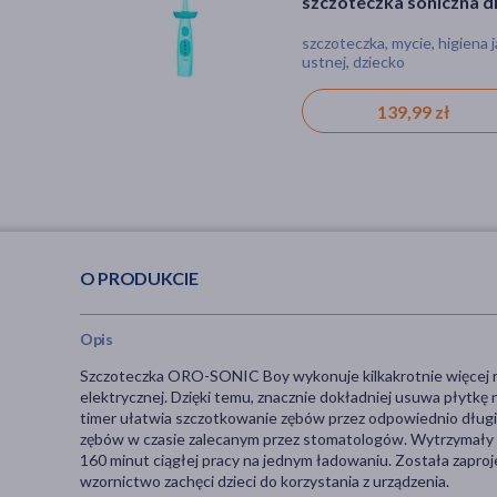
szczoteczka soniczna d
Immune+, kapsułki, 120
dzieci 6-9 lat, zielona, 1 
szt.
szczoteczka, mycie, higiena 
kapsułki, odbudowa flory
ustnej, dziecko
bakteryjnej, obniżona
odporność
139,99 zł
127,99 zł
O PRODUKCIE
Opis
Szczoteczka ORO-SONIC Boy wykonuje kilkakrotnie więcej 
elektrycznej. Dzięki temu, znacznie dokładniej usuwa płytk
timer ułatwia szczotkowanie zębów przez odpowiednio dług
zębów w czasie zalecanym przez stomatologów. Wytrzymały a
160 minut ciągłej pracy na jednym ładowaniu. Została zaproj
wzornictwo zachęci dzieci do korzystania z urządzenia.