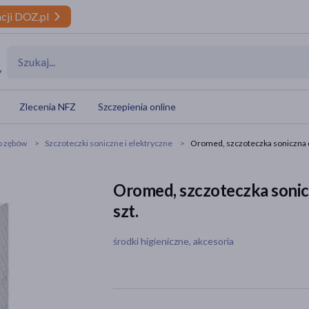
cji DOZ.pl
y
Zlecenia NFZ
Szczepienia online
o zębów
Szczoteczki soniczne i elektryczne
Oromed, szczoteczka soniczna d
Oromed, szczoteczka sonic
szt.
środki higieniczne, akcesoria