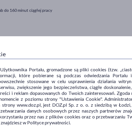
b do 160 minut ciągłej pracy
ania szkliwa
kie
ytkownika Portalu, gromadzone są pliki cookies (tzw. „ciastec
informacji, które pobierane są podczas odwiedzania Portal
powszechnie stosowane w celu usprawnienia działania witryn
erwisu, zwiększenie jego bezpieczeństwa, ciągłe doskonalenie
treści i reklam dopasowanych do Twoich zainteresowań. Zgoda n
PŁEĆ
WIEK
TY
mencie z poziomu strony "Ustawienia Cookie". Administrat
trony www.doz.pl, jest DOZ.pl Sp. z o. o. z siedzibą w Łodzi,
Mężczyzna
dla dzieci
Akc
przetwarzania danych osobowych przez naszych partnerów znajd
Śro
 korzystaniu przez nas z plików cookies oraz o przetwarzaniu
 znajdziesz w Polityce prywatności.