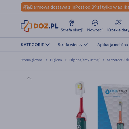
Darmowa dostawa z InPost od 39 zł tylko w aplika
Strefa okazji
Nowości
Krótkie dat
KATEGORIE
Strefa wiedzy
Aplikacja mobilna
Strona główna
Higiena
Higiena jamy ustnej
Szczoteczki d