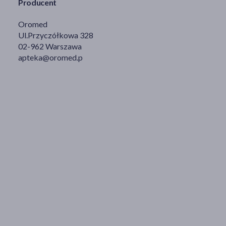
Producent
Oromed
Ul.Przyczółkowa 328
02-962 Warszawa
apteka@oromed.p