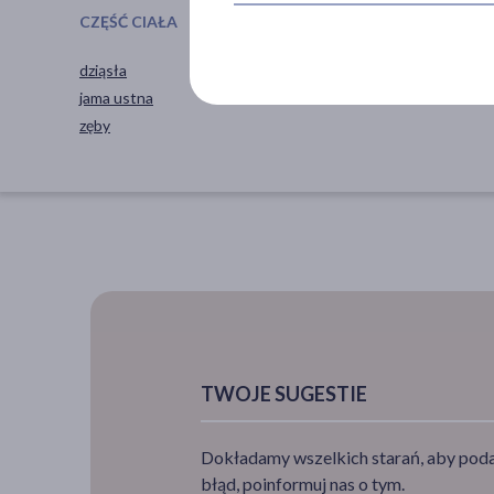
CZĘŚĆ CIAŁA
SPECYFIKA
dziąsła
Soniczne
jama ustna
zęby
TWOJE SUGESTIE
Dokładamy wszelkich starań, aby podan
błąd, poinformuj nas o tym.