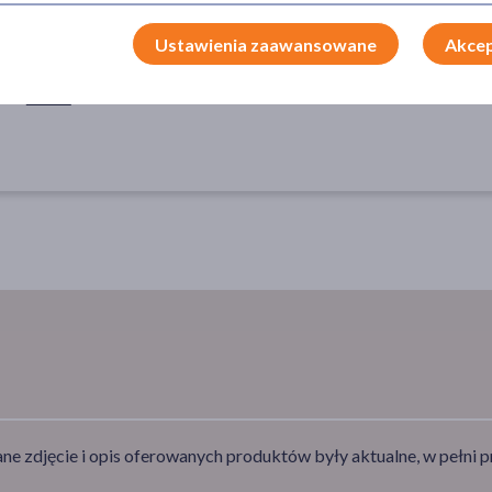
PORA STOSOWANIA
SPOSÓB APLIKACJI
AK
Ustawienia zaawansowane
Akcep
na dzień
w jamie ustnej
szc
na noc
e zdjęcie i opis oferowanych produktów były aktualne, w pełni p