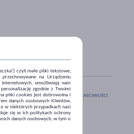
zka”) czyli małe pliki tekstowe,
u i przechowywane na Urządzeniu
 internetowych, umożliwiają nam
, personalizację zgodnie z Twoimi
a pliki cookies jest dobrowolna i
P PRODUKTU
DZIAŁANIE/WŁAŚCIWOŚCI
orem danych osobowych Klientów,
 a w niektórych przypadkach nasi
esoria
czyszczące
uje się w ich politykach ochrony
dki higieniczne
myjące
 Twoich danych osobowych, w tym o