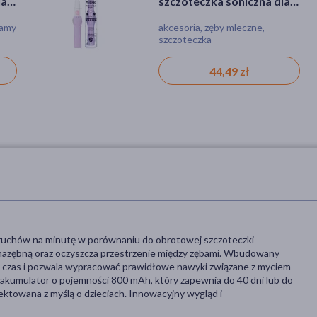
la
szczoteczka soniczna dla
Complex, kapsułki, 60 szt.
szt.
dzieci, fioletowa, 36 m+, 1
jamy
akcesoria, zęby mleczne,
kapsułki, niedobór witamin
szt.
szczoteczka
44,49 zł
97,59 zł
ruchów na minutę w porównaniu do obrotowej szczoteczki
ę nazębną oraz oczyszcza przestrzenie między zębami. Wbudowany
i czas i pozwala wypracować prawidłowe nawyki związane z myciem
kumulator o pojemności 800 mAh, który zapewnia do 40 dni lub do
ektowana z myślą o dzieciach. Innowacyjny wygląd i