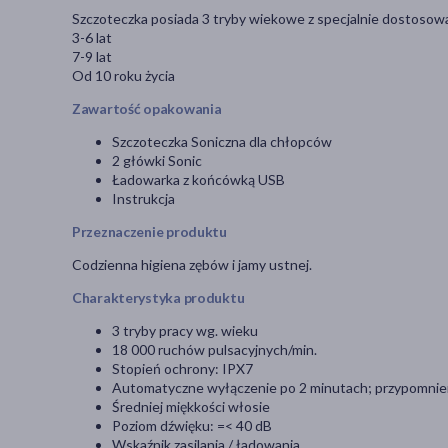
Szczoteczka posiada 3 tryby wiekowe z specjalnie dostosowa
3-6 lat
7-9 lat
Od 10 roku życia
Zawartość opakowania
Szczoteczka Soniczna dla chłopców
2 główki Sonic
Ładowarka z końcówką USB
Instrukcja
Przeznaczenie produktu
Codzienna higiena zębów i jamy ustnej.
Charakterystyka produktu
3 tryby pracy wg. wieku
18 000 ruchów pulsacyjnych/min.
Stopień ochrony: IPX7
Automatyczne wyłączenie po 2 minutach; przypomnie
Średniej miękkości włosie
Poziom dźwięku: =< 40 dB
Wskaźnik zasilania / ładowania