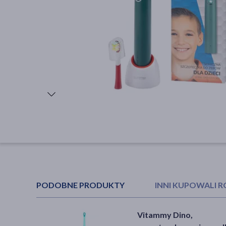
PODOBNE PRODUKTY
INNI KUPOWALI 
Vitammy Dino,
Health Labs ProtectMe