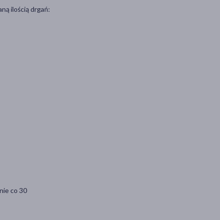
ną ilością drgań:
nie co 30