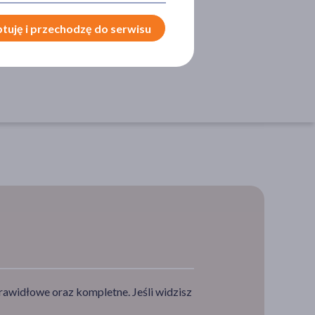
CESORIA
tuję i przechodzę do serwisu
zoteczka
rawidłowe oraz kompletne. Jeśli widzisz