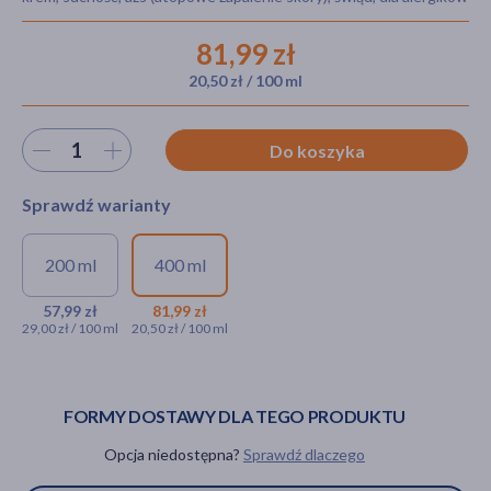
81,99 zł
20,50 zł / 100 ml
akijażu
Wybierz ilość
Do koszyka
Hit
Sprawdź warianty
200 ml
400 ml
Neutraderm Relipid+, balsam
Neutraderm Relipid+,
odbudowujący warstwę
balsam uzupełniający
57,99 zł
81,99 zł
29,00 zł / 100 ml
20,50 zł / 100 ml
lipidową, 200 ml
lipidy do twarzy i
ciała, 400 ml
57,99 zł
81,99 zł
FORMY DOSTAWY DLA TEGO PRODUKTU
Opcja niedostępna?
Sprawdź dlaczego