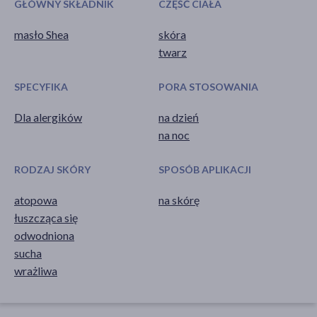
GŁÓWNY SKŁADNIK
CZĘŚĆ CIAŁA
masło Shea
skóra
twarz
SPECYFIKA
PORA STOSOWANIA
Dla alergików
na dzień
na noc
RODZAJ SKÓRY
SPOSÓB APLIKACJI
atopowa
na skórę
łuszcząca się
odwodniona
sucha
wrażliwa