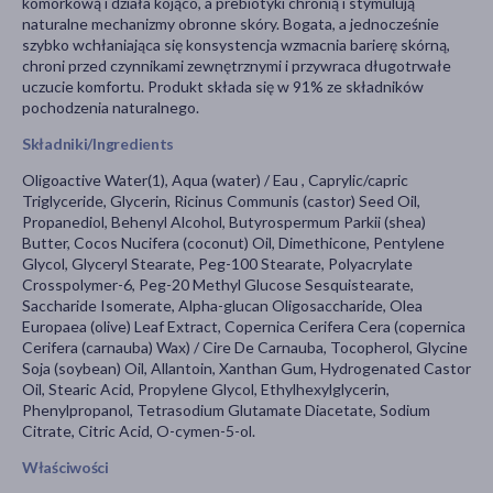
komórkową i działa kojąco, a prebiotyki chronią i stymulują
naturalne mechanizmy obronne skóry. Bogata, a jednocześnie
szybko wchłaniająca się konsystencja wzmacnia barierę skórną,
chroni przed czynnikami zewnętrznymi i przywraca długotrwałe
uczucie komfortu. Produkt składa się w 91% ze składników
pochodzenia naturalnego.
Składniki/Ingredients
Oligoactive Water(1), Aqua (water) / Eau , Caprylic/capric
Triglyceride, Glycerin, Ricinus Communis (castor) Seed Oil,
Propanediol, Behenyl Alcohol, Butyrospermum Parkii (shea)
Butter, Cocos Nucifera (coconut) Oil, Dimethicone, Pentylene
Glycol, Glyceryl Stearate, Peg-100 Stearate, Polyacrylate
Crosspolymer-6, Peg-20 Methyl Glucose Sesquistearate,
Saccharide Isomerate, Alpha-glucan Oligosaccharide, Olea
Europaea (olive) Leaf Extract, Copernica Cerifera Cera (copernica
Cerifera (carnauba) Wax) / Cire De Carnauba, Tocopherol, Glycine
Soja (soybean) Oil, Allantoin, Xanthan Gum, Hydrogenated Castor
Oil, Stearic Acid, Propylene Glycol, Ethylhexylglycerin,
Phenylpropanol, Tetrasodium Glutamate Diacetate, Sodium
Citrate, Citric Acid, O-cymen-5-ol.
Właściwości