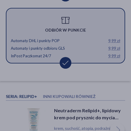
ODBIÓR W PUNKCIE
Automaty DHL i punkty POP
9,99 zł
Automaty i punkty odbioru GLS
9,99 zł
InPost Paczkomat 24/7
9,99 zł
SERIA:
RELIPID+
INNI KUPOWALI RÓWNIEŻ
Ziaja Baltic Home Spa Wellness,
Neutraderm Relipid+, lipidowy
oliwka do masażu ciała, kokos,
krem pod prysznic do mycia
migdał, 490 ml
twarzy i ciała, 200 ml
oliwka, dla wegan, dla wegetarian
krem, suchość, atopia, podrażnienie