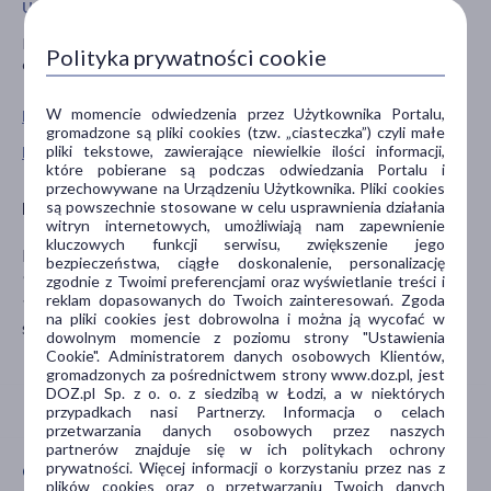
Uwagi
Produkt hipoalergiczny i bezzapachowy. Dostępny w
Polityka prywatności cookie
opakowaniach 200 ml i 400 ml. Do użytku zewnętrznego.
W momencie odwiedzenia przez Użytkownika Portalu,
Pokaż wszystkie produkty NEUTRADERM
gromadzone są pliki cookies (tzw. „ciasteczka”) czyli małe
pliki tekstowe, zawierające niewielkie ilości informacji,
Pokaż wszystkie produkty linii Relipid+ marki Neutraderm
które pobierane są podczas odwiedzania Portalu i
przechowywane na Urządzeniu Użytkownika. Pliki cookies
są powszechnie stosowane w celu usprawnienia działania
Producent
witryn internetowych, umożliwiają nam zapewnienie
kluczowych funkcji serwisu, zwiększenie jego
Laboratoires Gilbert Cosmétiques
bezpieczeństwa, ciągłe doskonalenie, personalizację
928 Avenue du Général de Gaulle
zgodnie z Twoimi preferencjami oraz wyświetlanie treści i
reklam dopasowanych do Twoich zainteresowań. Zgoda
14200 HEROUVILLE ST-CLAIR
na pliki cookies jest dobrowolna i można ją wycofać w
serviceconso@labogilbert.fr
dowolnym momencie z poziomu strony "Ustawienia
Cookie". Administratorem danych osobowych Klientów,
gromadzonych za pośrednictwem strony www.doz.pl, jest
DOZ.pl Sp. z o. o. z siedzibą w Łodzi, a w niektórych
przypadkach nasi Partnerzy. Informacja o celach
przetwarzania danych osobowych przez naszych
partnerów znajduje się w ich politykach ochrony
prywatności. Więcej informacji o korzystaniu przez nas z
CECHY PRODUKTU
plików cookies oraz o przetwarzaniu Twoich danych