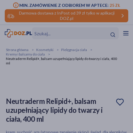
MIN. ZAMÓWIENIE Z ODBIOREM W APTECE:
25 ZŁ
Darmowa dostawa z InPost od 39 zł tylko w aplikacji
DOZ.pl
w
Hit
Hit
Strona główna
Kosmetyki
Pielęgnacja ciała
Kremy i balsamy do ciała
ofory
Neutraderm Relipid+, balsam uzupełniający lipidy do twarzy i ciała, 400
ml
do makijażu
dzieci
ść
Hit
Hit
ące
rmową
kijażu
Neutraderm Relipid+, balsam
ść
Hit
uzupełniający lipidy do twarzy i
w
Hit
Hit
ciała, 400 ml
ść
Hit
krem, suchość, azs (atopowe zapalenie skóry), świąd, dla alergików