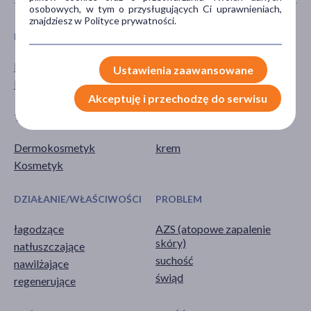
osobowych, w tym o przysługujących Ci uprawnieniach,
znajdziesz w Polityce prywatności.
PŁEĆ
WIEK
Mężczyzna
dla dorosłych
Ustawienia zaawansowane
Kobieta
Akceptuję i przechodzę do serwisu
TYP PRODUKTU
POSTAĆ
Dermokosmetyk
krem
Kosmetyk
DZIAŁANIE/WŁAŚCIWOŚCI
PROBLEM
łagodzące
AZS (atopowe zapalenie
skóry)
natłuszczające
suchość
nawilżające
świąd
regenerujące