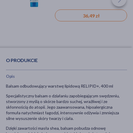
26,19 zł
36,49 zł
O PRODUKCIE
Opis
Balsam odbudowujący warstwę lipidową RELIPID+, 400 ml
Specjalistyczny balsam o działaniu zapobiegającym swędzeniu,
stworzony z myślą o skórze bardzo suchej, wrażliwej i ze
skłonnością do atopii. Jego zaawansowana, hipoalergiczna
formuła natychmiast łagodzi, intensywnie odżywia i zmniejsza
silne wysuszenie skóry twarzy i ciała.
Dzięki zawartości masła shea, balsam pobudza odnowę