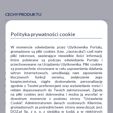
CECHY PRODUKTU
ZALECENIA ŻYWIENIOWE
PŁEĆ
Polityka prywatności cookie
Bez dodatku cukru
Mężczyzna
W momencie odwiedzenia przez Użytkownika Portalu,
Z substancją słodzącą
Kobieta
gromadzone są pliki cookies (tzw. „ciasteczka”) czyli małe
pliki tekstowe, zawierające niewielkie ilości informacji,
które pobierane są podczas odwiedzania Portalu i
WIEK
TYP PRODUKTU
przechowywane na Urządzeniu Użytkownika. Pliki cookies
są powszechnie stosowane w celu usprawnienia działania
dla dzieci
Suplement diety
witryn internetowych, umożliwiają nam zapewnienie
kluczowych funkcji serwisu, zwiększenie jego
dla młodzieży
Środki spożywcze
bezpieczeństwa, ciągłe doskonalenie, personalizację
dla dorosłych
zgodnie z Twoimi preferencjami oraz wyświetlanie treści i
reklam dopasowanych do Twoich zainteresowań. Zgoda
dla seniorów
na pliki cookies jest dobrowolna i można ją wycofać w
dowolnym momencie z poziomu strony "Ustawienia
Cookie". Administratorem danych osobowych Klientów,
POSTAĆ
DZIAŁANIE/WŁAŚCIWOŚCI
gromadzonych za pośrednictwem strony www.doz.pl, jest
DOZ.pl Sp. z o. o. z siedzibą w Łodzi, a w niektórych