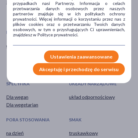
lizaki
odżywcze
przypadkach nasi Partnerzy. Informacja o celach
przetwarzania danych osobowych przez naszych
wspomagające
partnerów znajduje się w ich politykach ochrony
wzmacniające
prywatności. Więcej informacji o korzystaniu przez nas z
plików cookies oraz o przetwarzaniu Twoich danych
osobowych, w tym o przysługujących Ci uprawnieniach,
PROBLEM
GŁÓWNY SKŁADNIK
znajdziesz w Polityce prywatności.
obniżona odporność
acerola
błonnik
Ustawienia zaawansowane
erytrytol
witamina C
Akceptuję i przechodzę do serwisu
SPECYFIKA
UKŁADY NARZĄDOWE
Dla wegan
układ odpornościowy
Dla wegetarian
PORA STOSOWANIA
SMAK
na dzień
truskawkowy