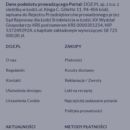
Dane podmiotu prowadzącego Portal:
DOZ.PL sp. z o.o. z
siedzibą w Łodzi, ul. Kinga C. Gillette 11, 94-406 Łódź,
wpisana do Rejestru Przedsiębiorców prowadzonego przez
Sąd Rejonowy dla Łodzi Śródmieścia w Łodzi, XX Wydział
Gospodarczy KRS pod numerem KRS 0000301254, NIP
5372492924, o kapitale zakładowym wynoszącym 18 725
000,00 zł.
DOZ.PL
ZAKUPY
O nas
Płatności
Regulamin
Koszty dostawy
Kontakt
Reklamacje / Zwroty
Ułatwienia dostępu
Leki na receptę
Ustawienia Cookie
Najczęściej zadawane pytania
Polityka prywatności
AKTUALNOŚCI
METODY PŁATNOŚCI