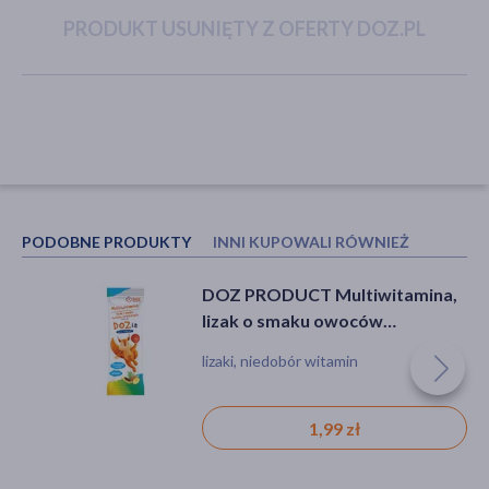
PRODUKT USUNIĘTY Z OFERTY DOZ.PL
akijażu
Hit
PODOBNE PRODUKTY
INNI KUPOWALI RÓWNIEŻ
DOZ PRODUCT Multiwitamina,
Ziajka, krem do twarzy SPF 30,
lizak o smaku owoców
wodoodporny, od 3 m-ca, 50 ml
tropikalnych, 1 szt.
lizaki, niedobór witamin
krem, ochrona przeciwsłoneczna
1,99 zł
9,99 zł