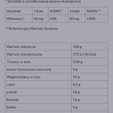
* Składniki z certyfikowanej uprawy ekologicznej
Składniki
1 lizak
%RWS*
2 lizaki
%RWS**
Witamina C
40 mg
50%
80 mg
100%
**Referencyjna Wartość Spożycia.
Wartość odżywcza
100 g
Wartość energetyczna
375 kJ/ 85 kcal
Tłuszcz, w tym:
0,04 g
kwasy tłuszczowe nasycone
0 g
Węglowodany, w tym:
92 g
cukry
8,3 g
poliole
58 g
Błonnik
16 g
Białko
0 g