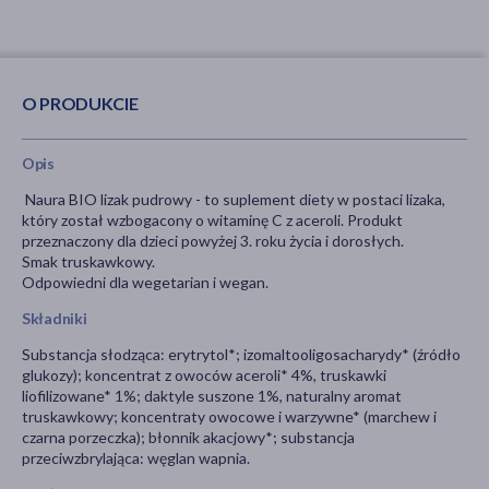
O PRODUKCIE
Opis
Naura BIO lizak pudrowy - to suplement diety w postaci lizaka,
który został wzbogacony o witaminę C z aceroli. Produkt
przeznaczony dla dzieci powyżej 3. roku życia i dorosłych.
Smak truskawkowy.
Odpowiedni dla wegetarian i wegan.
Składniki
Substancja słodząca: erytrytol*; izomaltooligosacharydy* (źródło
glukozy); koncentrat z owoców aceroli* 4%, truskawki
liofilizowane* 1%; daktyle suszone 1%, naturalny aromat
truskawkowy; koncentraty owocowe i warzywne* (marchew i
czarna porzeczka); błonnik akacjowy*; substancja
przeciwzbrylająca: węglan wapnia.