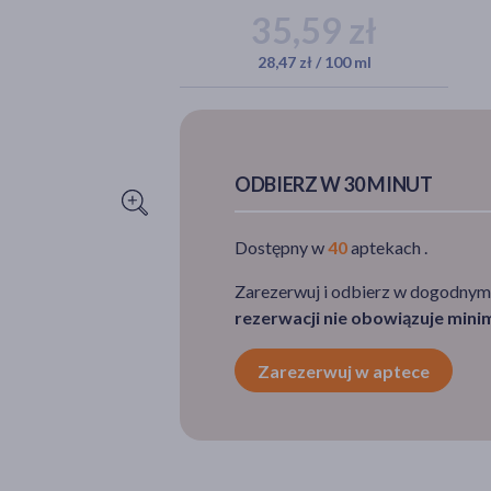
35,59 zł
28,47 zł / 100 ml
ODBIERZ W 30 MINUT
Dostępny w
40
aptekach .
Zarezerwuj i odbierz w dogodnym
rezerwacji nie obowiązuje min
Zarezerwuj w aptece