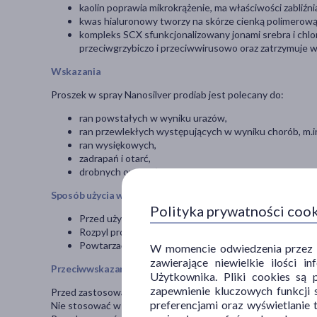
kaolin poprawia mikrokrążenie, ma właściwości zabliźnia
kwas hialuronowy tworzy na skórze cienką polimerową
kompleks SCX sfunkcjonalizowany jonami srebra i chlo
przeciwgrzybiczo i przeciwwirusowo oraz zatrzymuje 
Wskazania
Proszek w spray Nanosilver prodiab jest polecany do:
ran powstałych w wyniku urazów,
ran przewlekłych występujących w wyniku chorób, m.i
ran wysiękowych,
zadrapań i otarć,
drobnych oparzeń.
Sposób użycia wyrobu medycznego
Polityka prywatności coo
Przed użyciem dokładnie oczyścić i wysuszyć skórę.
Rozpyl proszek na ranę. Nie masować, poczekać aż wys
Powtarzać czynność dwa razy dziennie.
W momencie odwiedzenia przez Uż
zawierające niewielkie ilości 
Przeciwwskazania i środki ostrożności
Użytkownika. Pliki cookies są 
zapewnienie kluczowych funkcji s
Przed zastosowaniem należy zapoznać się z informacją dotyc
preferencjami oraz wyświetlanie 
Nie stosować w przypadku nadwrażliwości na składniki prod