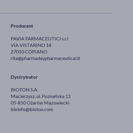
Producent
PAVIA FARMACEUTICI s.r.l
VIA VISTARINO 14
27010 COPIANO
rita@pharmadaypharmaceutical.it
Dystrybutor
BIOTON S.A.
Macierzysz, ul. Poznańska 12
05-850 Ożarów Mazowiecki
bioinfo@bioton.com