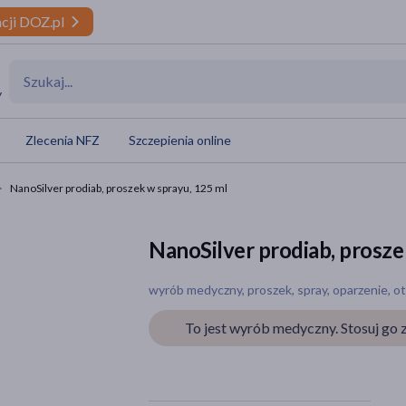
cji DOZ.pl
y
Zlecenia NFZ
Szczepienia online
NanoSilver prodiab, proszek w sprayu, 125 ml
NanoSilver prodiab, prosze
wyrób medyczny, proszek, spray, oparzenie, ota
To jest wyrób medyczny. Stosuj go z