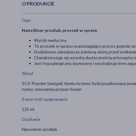
O PRODUKCIE
Opis
NanoSilver prodiab, proszek w sprayu
Wyrób medyczny.
To proszek w sprayu wspomagający proces gojenia ran 
Dodatkowo zabezpiecza zranioną skórę przed wnikani
Charakteryzuje się wysoką skutecznością antyseptycz
Jest hypoalergiczny, bezwonny i neutralizuje inne zapa
Skład
SCX-Powder (związek tlenku krzemu funkcjonalizowany jonami 
nośny: mieszanka propan-butan
Zawartość opakowania
125 ml
Działanie
Nanosilver prodiab