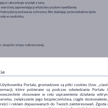
jące i absorbuje wysięk z rany.
 warstwę zapewniającą właściwy poziom nawilżenia.
rheksydyną wytwarza ochronny film działając przeciwbakteryjnie,
wodę w naskórku.
n. zespołu stopy cukrzycowej,
kie
chnie.
ytkownika Portalu, gromadzone są pliki cookies (tzw. „ciastec
informacji, które pobierane są podczas odwiedzania Portal
powszechnie stosowane w celu usprawnienia działania witryn
erwisu, zwiększenie jego bezpieczeństwa, ciągłe doskonalenie
zącą użycia, dołączoną do opakowania wyrobu.
treści i reklam dopasowanych do Twoich zainteresowań. Zgoda n
uktu.