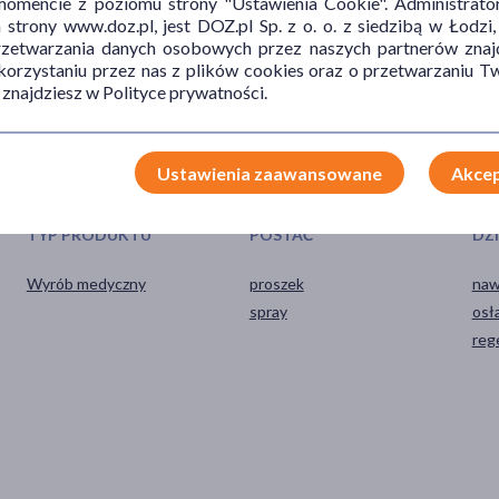
mencie z poziomu strony "Ustawienia Cookie". Administrat
trony www.doz.pl, jest DOZ.pl Sp. z o. o. z siedzibą w Łodzi,
przetwarzania danych osobowych przez naszych partnerów znajd
 korzystaniu przez nas z plików cookies oraz o przetwarzaniu
 znajdziesz w Polityce prywatności.
Ustawienia zaawansowane
Akcep
TYP PRODUKTU
POSTAĆ
DZ
Wyrób medyczny
proszek
naw
spray
osł
reg