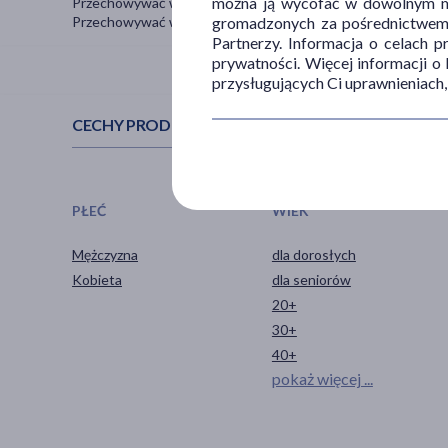
można ją wycofać w dowolnym mo
Przechowywać w temperaturze pokojowej.
Przechowywać w sposób niedostępny dla dzieci.
gromadzonych za pośrednictwem s
Partnerzy. Informacja o celach 
prywatności. Więcej informacji o
przysługujących Ci uprawnieniach,
CECHY PRODUKTU
PŁEĆ
WIEK
Mężczyzna
dla dorosłych
Kobieta
dla seniorów
20+
30+
40+
pokaż więcej ...