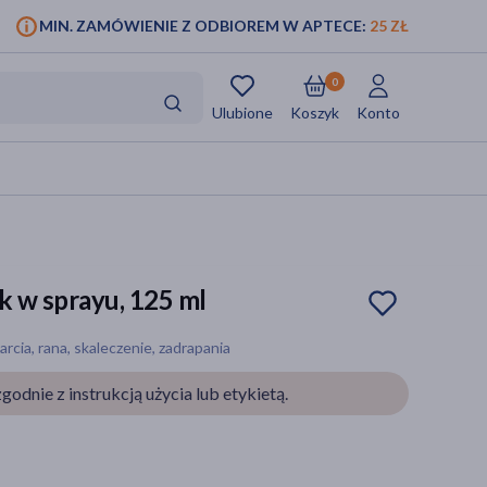
MIN. ZAMÓWIENIE Z ODBIOREM W APTECE:
25 ZŁ
0
Ulubione
Koszyk
Konto
k w sprayu, 125 ml
rcia, rana, skaleczenie, zadrapania
godnie z instrukcją użycia lub etykietą.