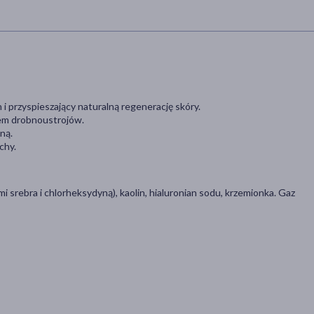
i przyspieszający naturalną regenerację skóry.
em drobnoustrojów.
ną.
chy.
srebra i chlorheksydyną), kaolin, hialuronian sodu, krzemionka. Gaz