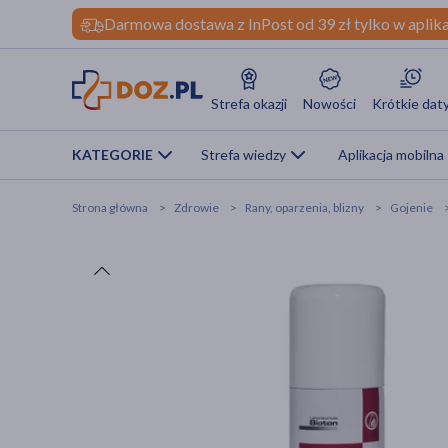
Darmowa dostawa z InPost od 39 zł tylko w aplika
Strefa okazji
Nowości
Krótkie dat
KATEGORIE
Strefa wiedzy
Aplikacja mobilna
Strona główna
Zdrowie
Rany, oparzenia, blizny
Gojenie