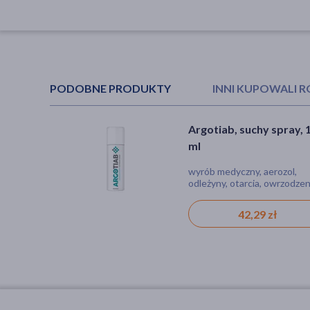
PODOBNE PRODUKTY
INNI KUPOWALI 
Argotiab, suchy spray, 
Ranisilver Kadefarm,
ml
spray, 125 ml
wyrób medyczny, aerozol,
wyrób medyczny, spray, rana
odleżyny, otarcia, owrzodzen
skaleczenie, otarcia, zadrapa
rana, skaleczenie
42,29 zł
40,79 zł