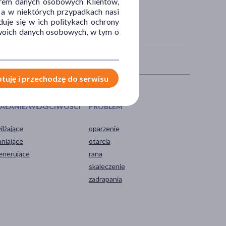
orem danych osobowych Klientów,
 a w niektórych przypadkach nasi
uje się w ich politykach ochrony
 Twoich danych osobowych, w tym o
tuję i przechodzę do serwisu
IAŁANIE/WŁAŚCIWOŚCI
PROBLEM
ilżające
oparzenie
aniające
otarcia
enerujące
rana
skaleczenie
zadrapania