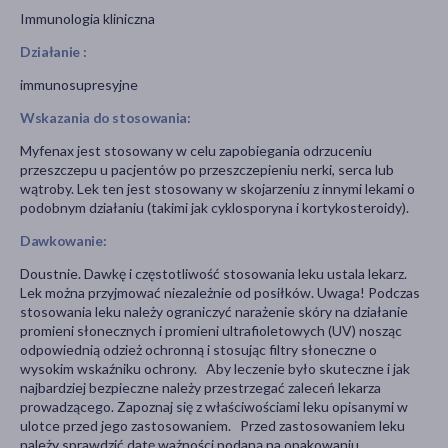
Immunologia kliniczna
Działanie :
immunosupresyjne
Wskazania do stosowania:
Myfenax jest stosowany w celu zapobiegania odrzuceniu
przeszczepu u pacjentów po przeszczepieniu nerki, serca lub
wątroby. Lek ten jest stosowany w skojarzeniu z innymi lekami o
podobnym działaniu (takimi jak cyklosporyna i kortykosteroidy).
Dawkowanie:
Doustnie. Dawkę i częstotliwość stosowania leku ustala lekarz.
Lek można przyjmować niezależnie od posiłków. Uwaga! Podczas
stosowania leku należy ograniczyć narażenie skóry na działanie
promieni słonecznych i promieni ultrafioletowych (UV) nosząc
odpowiednią odzież ochronną i stosując filtry słoneczne o
wysokim wskaźniku ochrony. Aby leczenie było skuteczne i jak
najbardziej bezpieczne należy przestrzegać zaleceń lekarza
prowadzącego. Zapoznaj się z właściwościami leku opisanymi w
ulotce przed jego zastosowaniem. Przed zastosowaniem leku
należy sprawdzić datę ważności podaną na opakowaniu