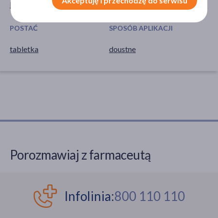
Akceptuję i przechodzę do serwisu
Kobieta
POSTAĆ
SPOSÓB APLIKACJI
tabletka
doustne
Porozmawiaj z farmaceutą
Infolinia:
800 110 110