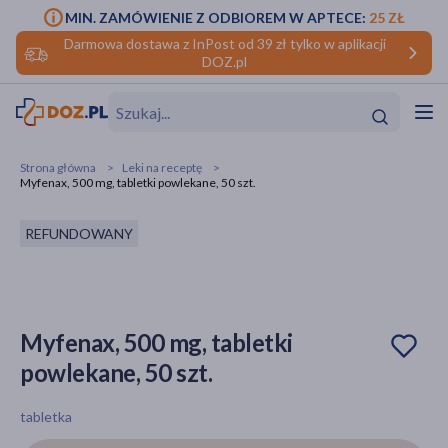
MIN. ZAMÓWIENIE Z ODBIOREM W APTECE:
25 ZŁ
Darmowa dostawa z InPost od 39 zł tylko w aplikacji
DOZ.pl
w
Hit
Hit
Strona główna
Leki na receptę
Myfenax, 500 mg, tabletki powlekane, 50 szt.
ofory
REFUNDOWANY
do makijażu
dzieci
ść
Hit
Hit
ące
rmową
kijażu
Myfenax, 500 mg, tabletki
ść
Hit
powlekane, 50 szt.
w
Hit
Hit
tabletka
ść
Hit