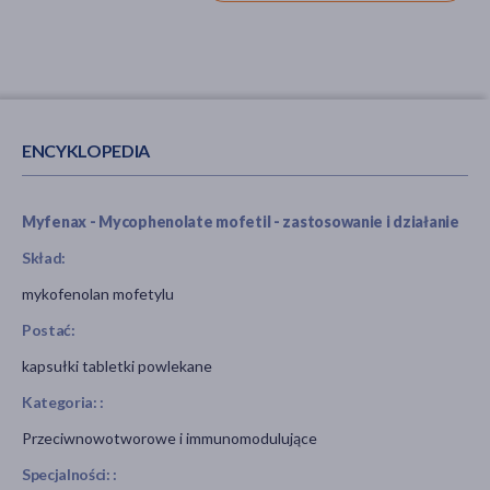
ENCYKLOPEDIA
Myfenax - Mycophenolate mofetil - zastosowanie i działanie
Skład:
mykofenolan mofetylu
Postać:
kapsułki tabletki powlekane
Kategoria: :
Przeciwnowotworowe i immunomodulujące
Specjalności: :