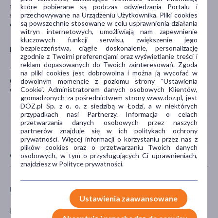
stwierdzono, by lek stosowany zgodnie z zaleceniami wpływał na
które pobierane są podczas odwiedzania Portalu i
sprawność psychomotoryczną, zdolność prowadzenia pojazdów
przechowywane na Urządzeniu Użytkownika. Pliki cookies
są powszechnie stosowane w celu usprawnienia działania
oraz obsługę maszyn.
witryn internetowych, umożliwiają nam zapewnienie
kluczowych funkcji serwisu, zwiększenie jego
bezpieczeństwa, ciągłe doskonalenie, personalizację
Producent
zgodnie z Twoimi preferencjami oraz wyświetlanie treści i
reklam dopasowanych do Twoich zainteresowań. Zgoda
TEVA PHARMA B.V.
na pliki cookies jest dobrowolna i można ją wycofać w
Osmańska 12
dowolnym momencie z poziomu strony "Ustawienia
Cookie". Administratorem danych osobowych Klientów,
Warszawa
gromadzonych za pośrednictwem strony www.doz.pl, jest
DOZ.pl Sp. z o. o. z siedzibą w Łodzi, a w niektórych
przypadkach nasi Partnerzy. Informacja o celach
przetwarzania danych osobowych przez naszych
partnerów znajduje się w ich politykach ochrony
prywatności. Więcej informacji o korzystaniu przez nas z
plików cookies oraz o przetwarzaniu Twoich danych
CECHY PRODUKTU
osobowych, w tym o przysługujących Ci uprawnieniach,
znajdziesz w Polityce prywatności.
PŁEĆ
TYP PRODUKTU
Ustawienia zaawansowane
Mężczyzna
Lek na receptę