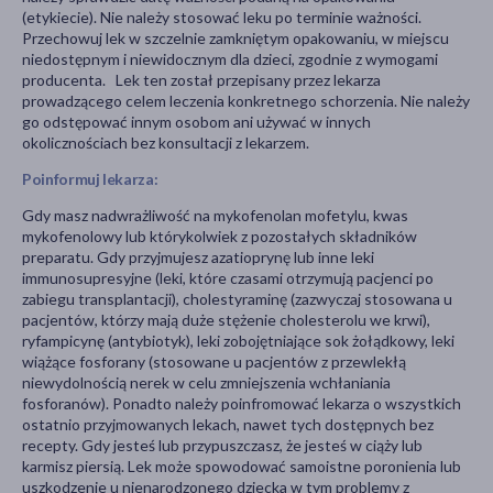
(etykiecie). Nie należy stosować leku po terminie ważności.
Przechowuj lek w szczelnie zamkniętym opakowaniu, w miejscu
niedostępnym i niewidocznym dla dzieci, zgodnie z wymogami
producenta. Lek ten został przepisany przez lekarza
prowadzącego celem leczenia konkretnego schorzenia. Nie należy
go odstępować innym osobom ani używać w innych
okolicznościach bez konsultacji z lekarzem.
Poinformuj lekarza:
Gdy masz nadwrażliwość na mykofenolan mofetylu, kwas
mykofenolowy lub którykolwiek z pozostałych składników
preparatu. Gdy przyjmujesz azatioprynę lub inne leki
immunosupresyjne (leki, które czasami otrzymują pacjenci po
zabiegu transplantacji), cholestyraminę (zazwyczaj stosowana u
pacjentów, którzy mają duże stężenie cholesterolu we krwi),
ryfampicynę (antybiotyk), leki zobojętniające sok żołądkowy, leki
wiążące fosforany (stosowane u pacjentów z przewlekłą
niewydolnością nerek w celu zmniejszenia wchłaniania
fosforanów). Ponadto należy poinfromować lekarza o wszystkich
ostatnio przyjmowanych lekach, nawet tych dostępnych bez
recepty. Gdy jesteś lub przypuszczasz, że jesteś w ciąży lub
karmisz piersią. Lek może spowodować samoistne poronienia lub
uszkodzenie u nienarodzonego dziecka w tym problemy z