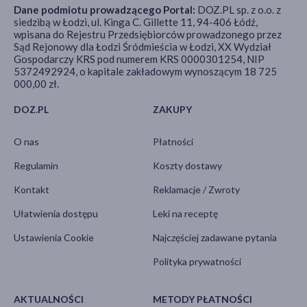
Dane podmiotu prowadzącego Portal:
DOZ.PL sp. z o.o. z
siedzibą w Łodzi, ul. Kinga C. Gillette 11, 94-406 Łódź,
wpisana do Rejestru Przedsiębiorców prowadzonego przez
Sąd Rejonowy dla Łodzi Śródmieścia w Łodzi, XX Wydział
Gospodarczy KRS pod numerem KRS 0000301254, NIP
5372492924, o kapitale zakładowym wynoszącym 18 725
000,00 zł.
DOZ.PL
ZAKUPY
O nas
Płatności
Regulamin
Koszty dostawy
Kontakt
Reklamacje / Zwroty
Ułatwienia dostępu
Leki na receptę
Ustawienia Cookie
Najczęściej zadawane pytania
Polityka prywatności
AKTUALNOŚCI
METODY PŁATNOŚCI