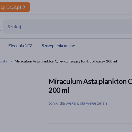
cji DOZ.pl
y
Zlecenia NFZ
Szczepienia online
olaty
Miraculum Asta.plankton C, rewitalizujący tonik do twarzy, 200 ml
Miraculum Asta.plankton C,
200 ml
tonik, dla wegan, dla wegetarian