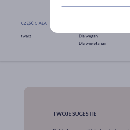
CZĘŚĆ CIAŁA
SPECYFIKA
twarz
Dla wegan
Dla wegetarian
TWOJE SUGESTIE