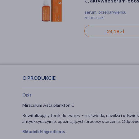
SupremeLAB Energy
C, aktywne serum-boos
C, aktywne serum-boos
Boost, tonik
do twarzy, 30 ml
do twarzy, 30 ml
tonik, przebarwienia, wiotko
serum, przebarwienia,
serum, przebarwienia,
energetyzujący z
skóry, zmarszczki
zmarszczki
zmarszczki
ultrastabilną witaminą 
200 ml
33,99 zł
24,19 zł
24,19 zł
O PRODUKCIE
Opis
Miraculum Asta.plankton C
Rewitalizujący tonik do twarzy – rozświetla, nawilża i odświ
antyoksydacyjnie, opóźniających procesy starzenia. Odpowie
Składniki/Ingredients