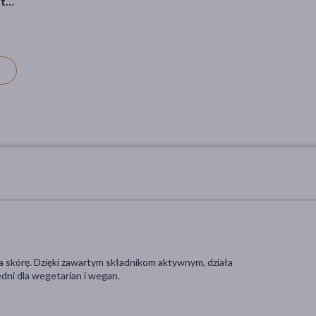
ter
ter
rozświetlający, 100 ml
Collagen, tonik z olejkiem z
winogron, 200 ml
ść
tonik, przebarwienia
tonik
C,
27,79 zł
14,19 zł
eża skórę. Dzięki zawartym składnikom aktywnym, działa
dni dla wegetarian i wegan.