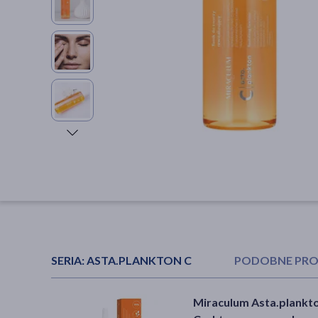
SERIA:
ASTA.PLANKTON C
PODOBNE PR
Bielenda Professional
Miraculum Asta.plankt
Miraculum Asta.plankt