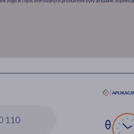
e zdjęcie i opis oferowanych produktów były aktualne, w pełni p
0 110