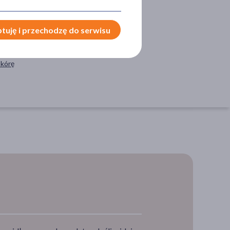
tuję i przechodzę do serwisu
OSÓB APLIKACJI
skórę