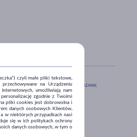
zka”) czyli małe pliki tekstowe,
u i przechowywane na Urządzeniu
IAŁANIE/WŁAŚCIWOŚCI
GŁÓWNY SKŁADNIK
 internetowych, umożliwiają nam
, personalizację zgodnie z Twoimi
ilżające
pomarańcza
a pliki cookies jest dobrowolna i
wieżające
tamaryndowiec
orem danych osobowych Klientów,
 a w niektórych przypadkach nasi
świetlające
witamina C
uje się w ich politykach ochrony
 Twoich danych osobowych, w tym o