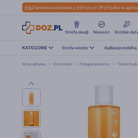
Darmowa dostawa z InPost od 39 zł tylko w aplika
Strefa okazji
Nowości
Krótkie dat
KATEGORIE
Strefa wiedzy
Aplikacja mobilna
Strona główna
Kosmetyki
Pielęgnacja twarzy
Toniki i hydr