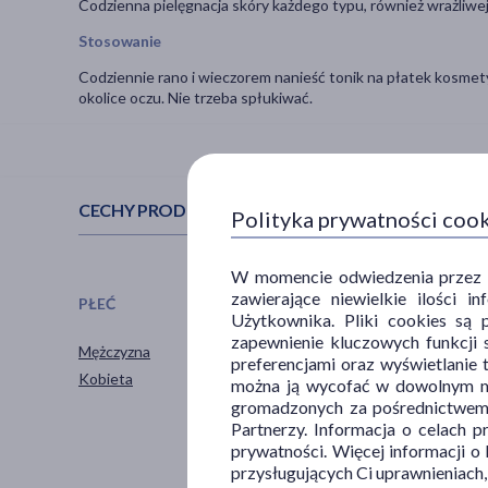
Codzienna pielęgnacja skóry każdego typu, również wrażliwej
Stosowanie
Codziennie rano i wieczorem nanieść tonik na płatek kosmetyc
okolice oczu. Nie trzeba spłukiwać.
CECHY PRODUKTU
Polityka prywatności coo
W momencie odwiedzenia przez Uż
zawierające niewielkie ilości 
PŁEĆ
WIEK
Użytkownika. Pliki cookies są 
zapewnienie kluczowych funkcji s
Mężczyzna
dla dorosłych
preferencjami oraz wyświetlanie 
Kobieta
dla seniorów
można ją wycofać w dowolnym mo
gromadzonych za pośrednictwem s
20+
Partnerzy. Informacja o celach 
30+
prywatności. Więcej informacji o
40+
przysługujących Ci uprawnieniach,
pokaż więcej ...