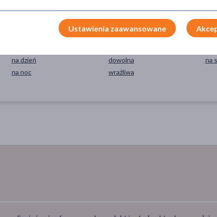
Ustawienia zaawansowane
Akcep
PORA STOSOWANIA
RODZAJ SKÓRY
SP
na dzień
dowolna
na 
na noc
wrażliwa