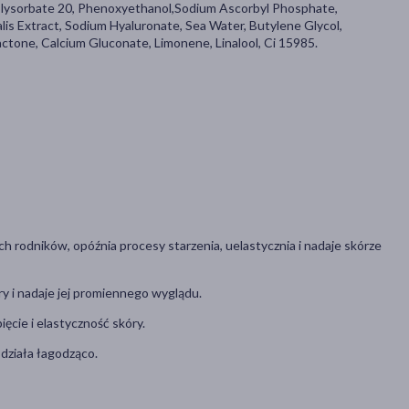
olysorbate 20, Phenoxyethanol,Sodium Ascorbyl Phosphate,
is Extract, Sodium Hyaluronate, Sea Water, Butylene Glycol,
ctone, Calcium Gluconate, Limonene, Linalool, Ci 15985.
h rodników, opóźnia procesy starzenia, uelastycznia i nadaje skórze
y i nadaje jej promiennego wyglądu.
ęcie i elastyczność skóry.
 działa łagodząco.