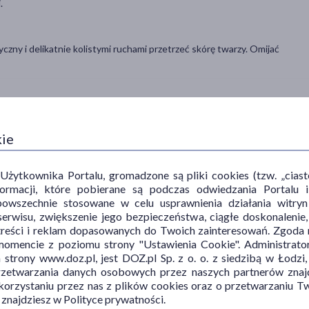
.
zny i delikatnie kolistymi ruchami przetrzeć skórę twarzy. Omijać
kie
ytkownika Portalu, gromadzone są pliki cookies (tzw. „ciastec
informacji, które pobierane są podczas odwiedzania Portal
TYP PRODUKTU
POSTAĆ
DZ
powszechnie stosowane w celu usprawnienia działania witryn
erwisu, zwiększenie jego bezpieczeństwa, ciągłe doskonalenie
Kosmetyk
tonik
naw
treści i reklam dopasowanych do Twoich zainteresowań. Zgoda n
odś
mencie z poziomu strony "Ustawienia Cookie". Administrat
trony www.doz.pl, jest DOZ.pl Sp. z o. o. z siedzibą w Łodzi,
roz
przetwarzania danych osobowych przez naszych partnerów znajd
 korzystaniu przez nas z plików cookies oraz o przetwarzaniu
 znajdziesz w Polityce prywatności.