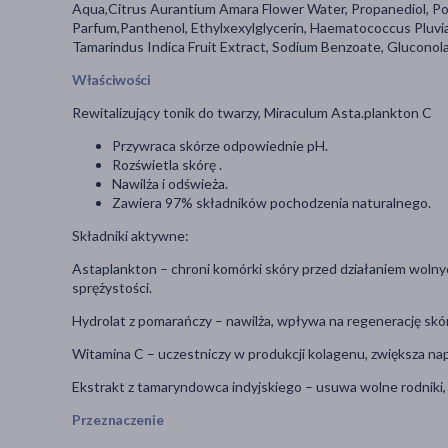
Aqua,Citrus Aurantium Amara Flower Water, Propanediol, P
Parfum,Panthenol, Ethylxexylglycerin, Haematococcus Pluvial
Tamarindus Indica Fruit Extract, Sodium Benzoate, Gluconola
Właściwości
Rewitalizujący tonik do twarzy, Miraculum Asta.plankton C
Przywraca skórze odpowiednie pH.
Rozświetla skórę .
Nawilża i odświeża.
Zawiera 97% składników pochodzenia naturalnego.
Składniki aktywne:
Astaplankton – chroni komórki skóry przed działaniem wolnyc
sprężystości.
Hydrolat z pomarańczy – nawilża, wpływa na regenerację skór
Witamina C – uczestniczy w produkcji kolagenu, zwiększa napi
Ekstrakt z tamaryndowca indyjskiego – usuwa wolne rodniki,
Przeznaczenie