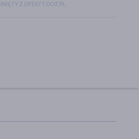
NIĘTY Z OFERTY DOZ.PL
Vichy Purete Thermale,
Bioliq Pro, serum z