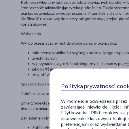
Kołnierz wykonany jest z materiałów przyjaznych dla skóry, 
jednocześnie minimalizując ryzyko podrażnień. Dzięki system
ucisku, co zwiększa wygodę noszenia. Przenikalny dla promie
Możliwość rozbudowy do ortezy półgorsetowej szyjno-piers
konstrukcyjne).
Wskazania
Wyrób przeznaczony jest do stosowania w przypadku:
zaburzenia stabilności szyjnego odcinka kręgosłupa p
zwichnięciach,
w przypadku zagrożeń patologicznych złamań w prze
jako konieczność zniesienia swobodnych ruchów sz
zespołów bólowych o różnej etiologii.
Sposób użycia wyrobu medycznego
Polityka prywatności coo
Dobór rozmiaru:
W momencie odwiedzenia przez Uż
Zmierz odległość od wierzchołka ramion do czubka brody – te
zawierające niewielkie ilości 
dwoma rozmiarami, wybierz mniejszy. Następnie zmierz obwód 
Użytkownika. Pliki cookies są 
zapewnienie kluczowych funkcji s
Zakładanie kołnierza:
preferencjami oraz wyświetlanie 
Załóż tylną część kołnierza na kark pacjenta, upewniają