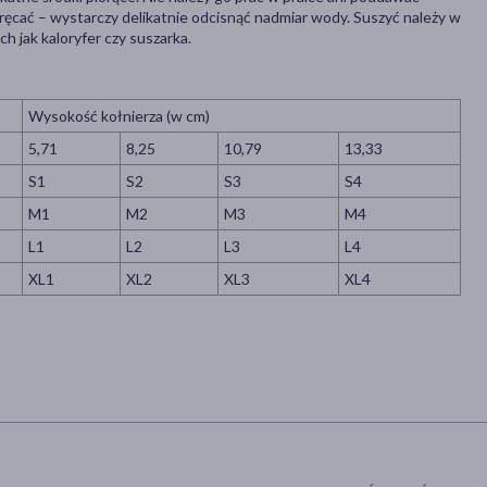
ręcać – wystarczy delikatnie odcisnąć nadmiar wody. Suszyć należy w
ch jak kaloryfer czy suszarka.
Wysokość kołnierza (w cm)
5,71
8,25
10,79
13,33
S1
S2
S3
S4
M1
M2
M3
M4
L1
L2
L3
L4
XL1
XL2
XL3
XL4