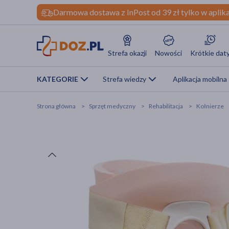
Darmowa dostawa z InPost od 39 zł tylko w aplika
Strefa okazji
Nowości
Krótkie dat
KATEGORIE
Strefa wiedzy
Aplikacja mobilna
Strona główna
Sprzęt medyczny
Rehabilitacja
Kołnierze