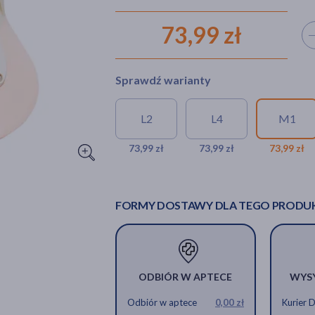
73,99 zł
Wyb
Sprawdź warianty
L2
L4
M1
73,99 zł
73,99 zł
73,99 zł
FORMY DOSTAWY DLA TEGO PRODU
ODBIÓR W APTECE
WYS
Odbiór w aptece
0,00 zł
Kurier 