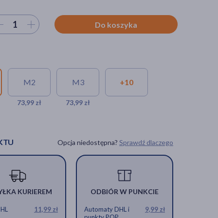
ierz ilość
Do koszyka
M2
M3
+10
73,99 zł
73,99 zł
KTU
Opcja niedostępna?
Sprawdź dlaczego
YŁKA KURIEREM
ODBIÓR W PUNKCIE
DHL
11,99 zł
Automaty DHL i
9,99 zł
punkty POP