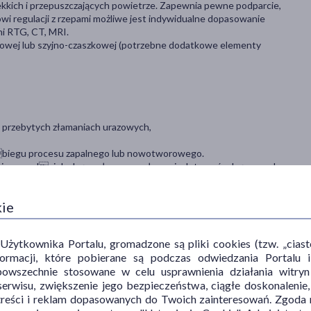
lekkich i przepuszczających powietrze. Zapewnia pewne podparcie,
owi regulacji z rzepami możliwe jest indywidualne dopasowanie
ni RTG, CT, MRI.
iowej lub szyjno-czaszkowej (potrzebne dodatkowe elementy
o przebytych złamaniach urazowych,
biegu procesu zapalnego lub nowotworowego.
yjnego odcinka kręgosłupa przy złamaniach trzonów kręgowych,
kie
ytkownika Portalu, gromadzone są pliki cookies (tzw. „ciastec
n wymiar określa wysokość kołnierza. Jeśli wynik mieści się pomiędzy
informacji, które pobierane są podczas odwiedzania Portal
szyi i dopasuj kołnierz do tego wymiaru.
powszechnie stosowane w celu usprawnienia działania witryn
erwisu, zwiększenie jego bezpieczeństwa, ciągłe doskonalenie
treści i reklam dopasowanych do Twoich zainteresowań. Zgoda n
c się, że strzałka z tyłu skierowana jest ku górze i element został