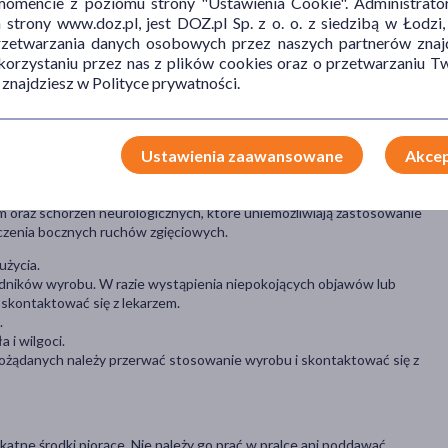
mencie z poziomu strony "Ustawienia Cookie". Administrat
trony www.doz.pl, jest DOZ.pl Sp. z o. o. z siedzibą w Łodzi,
alne wycięcie ochronne i ustawiając ją w pozycji neutralnej.
przetwarzania danych osobowych przez naszych partnerów znajd
Strzałka na panelu przednim również powinna być skierowana ku
 korzystaniu przez nas z plików cookies oraz o przetwarzaniu
 znajdziesz w Polityce prywatności.
 zapnij, tak aby kołnierz stabilizował szyję, nie powodując ucisku
przesuwa się. Upewnij się, że szyja znajduje się w neutralnym
 nadmiernego ucisku ani otarć.
Ustawienia zaawansowane
Akcep
m oraz schorzeń neurologicznych, które uniemożliwiają zastosowanie
czenia bocznych ruchów zgięciowych.
użycia.
adników wyrobu. W razie wystąpienia niepokojących objawów lub
skontaktować się z lekarzem.
.
 i wilgoci.
pożądanych należy przerwać stosowanie wyrobu i skontaktować się z
ikatne środki piorące. Nie należy go prać w pralce ani poddawać