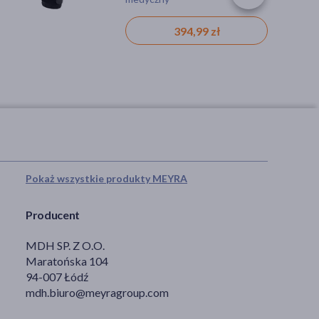
394,99 zł
Pokaż wszystkie produkty MEYRA
Producent
MDH SP. Z O.O.
Maratońska 104
94-007 Łódź
mdh.biuro@meyragroup.com