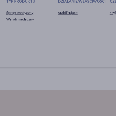
TYP PRODUKTU
DZIAŁANIE/WŁAŚCIWOŚCI
CZĘ
Sprzęt medyczny
stabilizujące
szyj
Wyrób medyczny