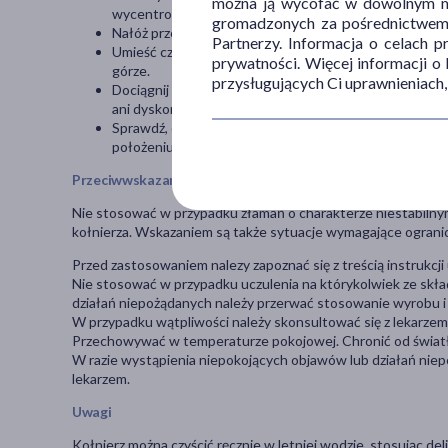
można ją wycofać w dowolnym mo
wycentrowany.
gromadzonych za pośrednictwem s
Nałóż przednią część kołnierza, wsuwając brodę w specj
Partnerzy. Informacja o celach 
Umieść część przednią na tylnej i dopasuj położenie. 
prywatności. Więcej informacji o
górze.
przysługujących Ci uprawnieniach,
Dociągnij rzepy po obu stronach w sposób umiarkowany i
ani dyskomfortu.
Sprawdź, czy kołnierz jest założony symetrycznie i nie 
położeniu. Skontroluj, czy kołnierz nie powoduje bólu,
Przeciwwskazania i środki ostrożności
Nie stosować w przypadku złamań o charakterze niestabilny
kołnierza. Wskazaniem są także sytuacje wymagające ograni
Przed zastosowaniem nalezy zapoznać się z treścią instrukcji 
Nie stosować w przypadku uczulenia na którykolwiek ze skł
działań niepożądanych należy przerwać stosowanie wyrobu i 
W przypadku wątpliwości należy skonsultować się z lekarzem
Przechowywać w temperaturze pokojowej. Chronić od światła
W razie wystąpienia niepokojących objawów lub działań nie
lekarzem.
Uwagi
Kołnierz można czyścić ręcznie w letniej wodzie, stosując del