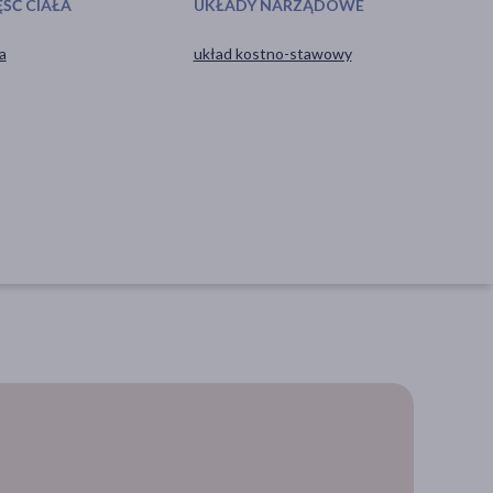
ŚĆ CIAŁA
UKŁADY NARZĄDOWE
a
układ kostno-stawowy