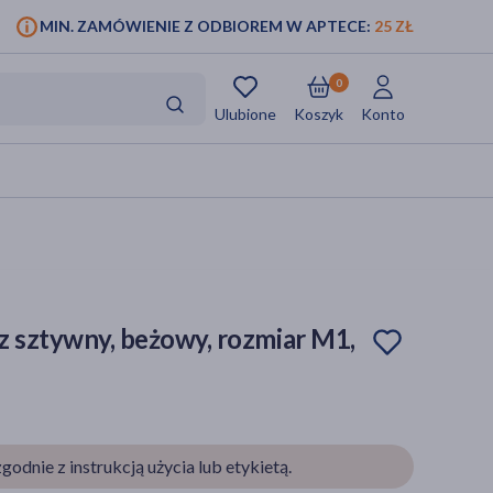
MIN. ZAMÓWIENIE Z ODBIOREM W APTECE:
25 ZŁ
0
Ulubione
Koszyk
Konto
rz sztywny, beżowy, rozmiar M1,
godnie z instrukcją użycia lub etykietą.