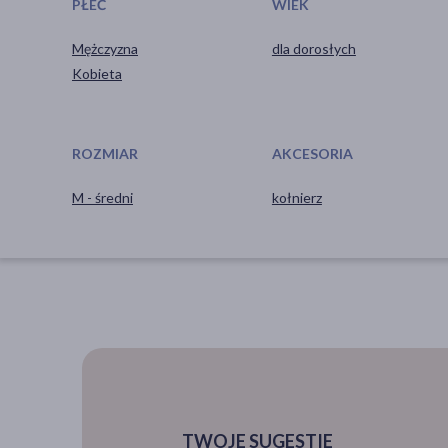
PŁEĆ
WIEK
Mężczyzna
dla dorosłych
Kobieta
ROZMIAR
AKCESORIA
M - średni
kołnierz
TWOJE SUGESTIE