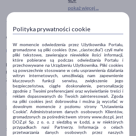
40+
pokaż więcej ...
TYP PRODUKTU
DZIAŁANIE/WŁAŚCIWOŚCI
Polityka prywatności cookie
Akcesoria
złuszczające
W momencie odwiedzenia przez Użytkownika Portalu,
gromadzone są pliki cookies (tzw. „ciasteczka”) czyli małe
PROBLEM
CZĘŚĆ CIAŁA
pliki tekstowe, zawierające niewielkie ilości informacji,
które pobierane są podczas odwiedzania Portalu i
przebarwienia
skóra
przechowywane na Urządzeniu Użytkownika. Pliki cookies
są powszechnie stosowane w celu usprawnienia działania
rogowacenie
twarz
witryn internetowych, umożliwiają nam zapewnienie
zmarszczki
kluczowych funkcji serwisu, zwiększenie jego
bezpieczeństwa, ciągłe doskonalenie, personalizację
zgodnie z Twoimi preferencjami oraz wyświetlanie treści i
SPECYFIKA
PORA STOSOWANIA
reklam dopasowanych do Twoich zainteresowań. Zgoda
na pliki cookies jest dobrowolna i można ją wycofać w
dowolnym momencie z poziomu strony "Ustawienia
Do mikrodermabrazji
na dzień
Cookie". Administratorem danych osobowych Klientów,
na noc
gromadzonych za pośrednictwem strony www.doz.pl, jest
DOZ.pl Sp. z o. o. z siedzibą w Łodzi, a w niektórych
przypadkach nasi Partnerzy. Informacja o celach
SPOSÓB APLIKACJI
przetwarzania danych osobowych przez naszych