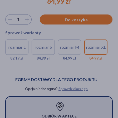
84,99 zł
Wybierz ilość
Do koszyka
akijażu
Sprawdź warianty
rozmiar L
rozmiar S
rozmiar M
rozmiar XL
Hit
Masmi, majtki menstruacyjne,
Masmi, majtki
Masmi, majtki
Masmi, majtki
rozmiar L, 102-110 cm, 1 szt.
menstruacyjne,
menstruacyjne,
menstruacyjn
82,19 zł
84,99 zł
84,99 zł
84,99 zł
rozmiar S, 86-94 cm, 1
rozmiar M, 94-
rozmiar XL,
82,19 zł
szt.
102 cm, 1 szt.
110-118 cm, 1
szt.
84,99 zł
84,99 zł
FORMY DOSTAWY DLA TEGO PRODUKTU
84,99 zł
Opcja niedostępna?
Sprawdź dlaczego
ODBIÓR W APTECE