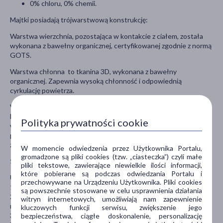
0% chloru, 0% chemii.
Majtki posiadają trójwarstwową konstrukcję:
Warstwa wierzchnia, pozostająca w kontakcie z ciałem, została
wykonana z bawełny organicznej, certyfikowanej zgodnie z normą
GOTS.
Warstwa chłonna to tkanina 3D, wykonana z bawełny
organicznej. Zapewnia wysoką chłonność i odpowiednią
cyrkulację powietrza.
Warstwa nieprzepuszczalna powstała z bawełny organicznej,
która od wewnątrz zabezpieczona jest bardzo cieniutką,
Polityka prywatności cookie
wodoodporną, ale jednocześnie oddychającą warstwą. Nie
przepuszcza płynu z zewnątrz, ale pozwala uwalniać się
zgromadzonej wilgoci.
W momencie odwiedzenia przez Użytkownika Portalu,
gromadzone są pliki cookies (tzw. „ciasteczka”) czyli małe
Stosowanie produktu
pliki tekstowe, zawierające niewielkie ilości informacji,
które pobierane są podczas odwiedzania Portalu i
Użytkowanie i pranie majtek menstruacyjnych.
przechowywane na Urządzeniu Użytkownika. Pliki cookies
1. Uprać przed pierwszym użyciem.
są powszechnie stosowane w celu usprawnienia działania
2. Po użyciu zalecamy wypłukanie i / lub pozostawienie do
witryn internetowych, umożliwiają nam zapewnienie
namoczenia przed praniem.
kluczowych funkcji serwisu, zwiększenie jego
3. Produkt można prać ręcznie lub w pralce wraz z resztą prania
bezpieczeństwa, ciągłe doskonalenie, personalizację