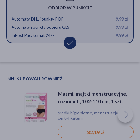
ODBIÓR W PUNKCIE
Automaty DHL i punkty POP
9,99 zł
Automaty i punkty odbioru GLS
9,99 zł
InPost Paczkomat 24/7
9,99 zł
INNI KUPOWALI RÓWNIEŻ
Masmi, majtki menstruacyjne,
rozmiar L, 102-110 cm, 1 szt.
środki higieniczne, menstruacja, z
certyfikatem
82,19 zł