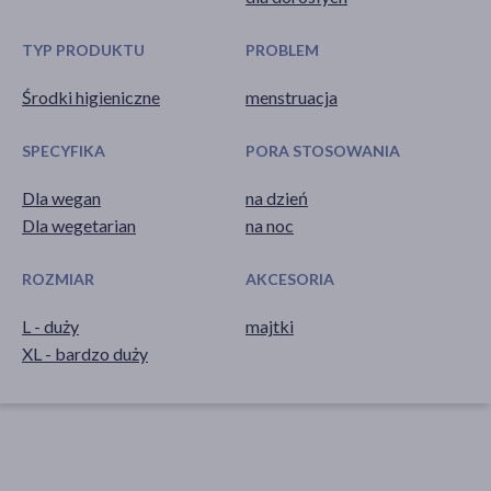
TYP PRODUKTU
PROBLEM
Środki higieniczne
menstruacja
SPECYFIKA
PORA STOSOWANIA
Dla wegan
na dzień
Dla wegetarian
na noc
ROZMIAR
AKCESORIA
L - duży
majtki
XL - bardzo duży