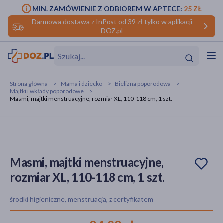
MIN. ZAMÓWIENIE Z ODBIOREM W APTECE:
25 ZŁ
Darmowa dostawa z InPost od 39 zł tylko w aplikacji
DOZ.pl
w
Hit
Hit
Strona główna
Mama i dziecko
Bielizna poporodowa
Majtki i wkłady poporodowe
ofory
Masmi, majtki menstruacyjne, rozmiar XL, 110-118 cm, 1 szt.
do makijażu
dzieci
ść
Hit
Hit
ące
rmową
kijażu
Masmi, majtki menstruacyjne,
ść
Hit
rozmiar XL, 110-118 cm, 1 szt.
w
Hit
Hit
środki higieniczne, menstruacja, z certyfikatem
ść
Hit