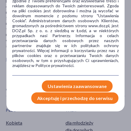
zgodnie z Twoimi preferencjami oraz wyświetlanie treści i
lub w osobnym worku do prania.
reklam dopasowanych do Twoich zainteresowań. Zgoda
4. W przypadku korzystania z pralki należy prać w temperaturze
na pliki cookies jest dobrowolna i można ją wycofać w
nie wyższej niż 40º.
dowolnym momencie z poziomu strony "Ustawienia
5. Dla właściwej pielęgnacji zaleca się stosowanie neutralnych
Cookie". Administratorem danych osobowych Klientów,
mydeł. Nie należy używać chloru, wybielaczy, płynów do płukania
gromadzonych za pośrednictwem strony www.doz.pl, jest
tkanin, naturalnych olejów ani mydła marsylskiego, ponieważ
DOZ.pl Sp. z o. o. z siedzibą w Łodzi, a w niektórych
mogą one wpływać na jakość wchłaniania.
przypadkach nasi Partnerzy. Informacja o celach
6. Nie należy używać suszarki do prania, ponieważ może to
przetwarzania danych osobowych przez naszych
partnerów znajduje się w ich politykach ochrony
zmniejszyć ich chłonność.
prywatności. Więcej informacji o korzystaniu przez nas z
plików cookies oraz o przetwarzaniu Twoich danych
Pokaż wszystkie produkty MASMI REUSE
osobowych, w tym o przysługujących Ci uprawnieniach,
znajdziesz w Polityce prywatności.
Ustawienia zaawansowane
CECHY PRODUKTU
Akceptuję i przechodzę do serwisu
PŁEĆ
WIEK
Kobieta
dla młodzieży
dla dorosłych