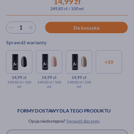
14,99 zł
249,83 zł / 100 ml
akijażu
Wybierz ilość
Do koszyka
Sprawdź warianty
Hit
+10
Maga Cosmetics Gel Polish,
Maga Cosmetics Gel
Maga
lakier hybrydowy, kolor
Polish, lakier
Cosmetics Gel
BK0002, 6 ml
hybrydowy, kolor
Polish, lakier
14,99 zł
14,99 zł
14,99 zł
249,83 zł / 100
249,83 zł / 100
249,83 zł / 100
BN0005, 6 ml
hybrydowy,
ml
ml
ml
14,99 zł
kolor BN0006,
14,99 zł
6 ml
14,99 zł
FORMY DOSTAWY DLA TEGO PRODUKTU
Opcja niedostępna?
Sprawdź dlaczego