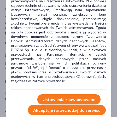
przemyć paznokcie Cleanerem.​
przechowywane na Urządzeniu Użytkownika. Pliki cookies
są powszechnie stosowane w celu usprawnienia działania
Uwagi
witryn internetowych, umożliwiają nam zapewnienie
kluczowych funkcji serwisu, zwiększenie jego
Tylko do użytku profesjonalnego. Unikać kontaktu ze skórą i
bezpieczeństwa, ciągłe doskonalenie, personalizację
oczami. Może powodować reakcję alergiczną. Chronić przed
zgodnie z Twoimi preferencjami oraz wyświetlanie treści i
reklam dopasowanych do Twoich zainteresowań. Zgoda
dziećmi. Przeczytać uważnie sposób użycia. Termin przydatności
na pliki cookies jest dobrowolna i można ją wycofać w
produktu po otwarciu PAO: 12 miesięcy. Ograniczenie
dowolnym momencie z poziomu strony "Ustawienia
temperatury, w jakich produkt zachowuje swoje właściwości
Cookie". Administratorem danych osobowych Klientów,
ustalono na 15-30℃.
gromadzonych za pośrednictwem strony www.doz.pl, jest
DOZ.pl Sp. z o. o. z siedzibą w Łodzi, a w niektórych
przypadkach nasi Partnerzy. Informacja o celach
Pokaż wszystkie produkty MAGA COSMETICS
przetwarzania danych osobowych przez naszych
partnerów znajduje się w ich politykach ochrony
Pokaż wszystkie produkty linii Gel polish marki Maga
prywatności. Więcej informacji o korzystaniu przez nas z
Cosmetics
plików cookies oraz o przetwarzaniu Twoich danych
osobowych, w tym o przysługujących Ci uprawnieniach,
znajdziesz w Polityce prywatności.
Producent
MAGA COSMETICS
Ossendowskiego 6/8
Ustawienia zaawansowane
93-228 Łódź
Akceptuję i przechodzę do serwisu
zamowienia@maga-lab.pl