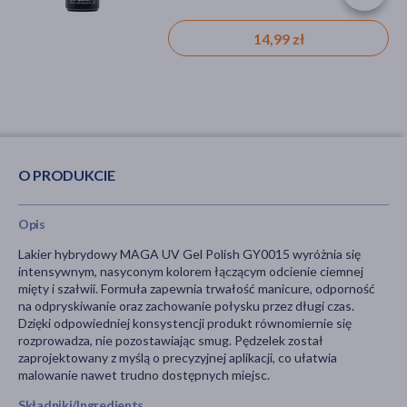
47,49 zł
14,99 zł
O PRODUKCIE
Opis
Lakier hybrydowy MAGA UV Gel Polish GY0015 wyróżnia się
intensywnym, nasyconym kolorem łączącym odcienie ciemnej
mięty i szałwii. Formuła zapewnia trwałość manicure, odporność
na odpryskiwanie oraz zachowanie połysku przez długi czas.
Dzięki odpowiedniej konsystencji produkt równomiernie się
rozprowadza, nie pozostawiając smug. Pędzelek został
zaprojektowany z myślą o precyzyjnej aplikacji, co ułatwia
malowanie nawet trudno dostępnych miejsc.
Składniki/Ingredients