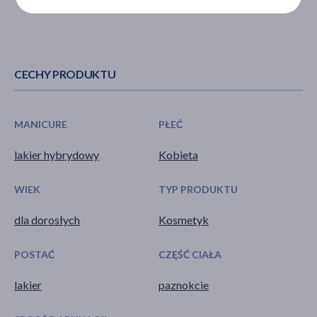
CECHY PRODUKTU
MANICURE
PŁEĆ
lakier hybrydowy
Kobieta
WIEK
TYP PRODUKTU
dla dorosłych
Kosmetyk
POSTAĆ
CZĘŚĆ CIAŁA
lakier
paznokcie