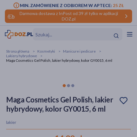
MIN. ZAMÓWIENIE Z ODBIOREM W APTECE:
25 ZŁ
Darmowa dostawa z InPost od 39 zł tylko w aplikacji
DOZ.pl
w
Hit
Hit
Strona główna
Kosmetyki
Manicure i pedicure
Lakiery hybrydowe
ofory
Maga Cosmetics Gel Polish, lakier hybrydowy, kolor GY0015, 6 ml
do makijażu
dzieci
ść
Hit
Hit
ące
rmową
kijażu
Maga Cosmetics Gel Polish, lakier
ść
Hit
hybrydowy, kolor GY0015, 6 ml
w
Hit
Hit
lakier
ść
Hit