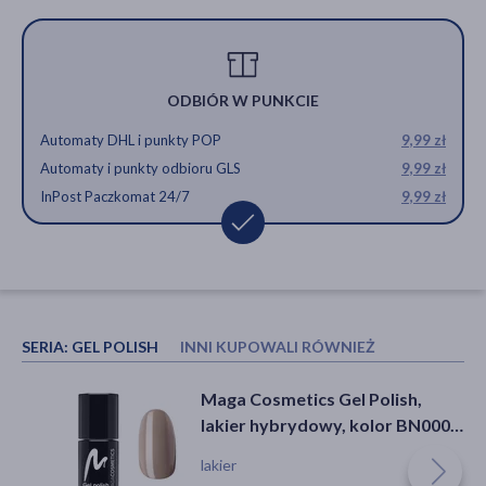
ODBIÓR W PUNKCIE
Automaty DHL i punkty POP
9,99 zł
Automaty i punkty odbioru GLS
9,99 zł
InPost Paczkomat 24/7
9,99 zł
SERIA:
GEL POLISH
INNI KUPOWALI RÓWNIEŻ
ONYnail, krem regenerujący i
Maga Cosmetics Gel Polish,
wspomagający odbudowę płytki
lakier hybrydowy, kolor BN0006,
paznokcia, 20 ml
6 ml
krem, osłabione paznokcie
lakier