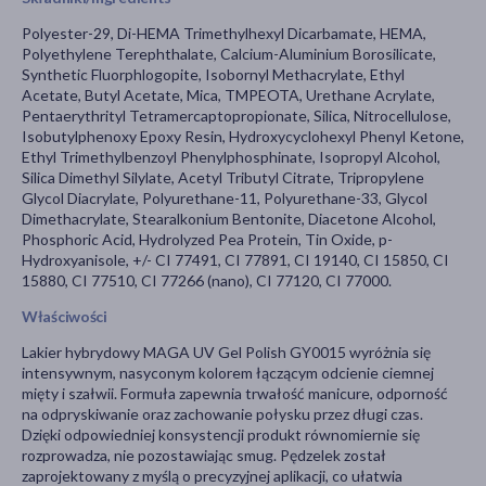
Polyester-29, Di-HEMA Trimethylhexyl Dicarbamate, HEMA,
Polyethylene Terephthalate, Calcium-Aluminium Borosilicate,
Synthetic Fluorphlogopite, Isobornyl Methacrylate, Ethyl
Acetate, Butyl Acetate, Mica, TMPEOTA, Urethane Acrylate,
Pentaerythrityl Tetramercaptopropionate, Silica, Nitrocellulose,
Isobutylphenoxy Epoxy Resin, Hydroxycyclohexyl Phenyl Ketone,
Ethyl Trimethylbenzoyl Phenylphosphinate, Isopropyl Alcohol,
Silica Dimethyl Silylate, Acetyl Tributyl Citrate, Tripropylene
Glycol Diacrylate, Polyurethane-11, Polyurethane-33, Glycol
Dimethacrylate, Stearalkonium Bentonite, Diacetone Alcohol,
Phosphoric Acid, Hydrolyzed Pea Protein, Tin Oxide, p-
Hydroxyanisole, +/- CI 77491, CI 77891, CI 19140, CI 15850, CI
15880, CI 77510, CI 77266 (nano), CI 77120, CI 77000.
Właściwości
Lakier hybrydowy MAGA UV Gel Polish GY0015 wyróżnia się
intensywnym, nasyconym kolorem łączącym odcienie ciemnej
mięty i szałwii. Formuła zapewnia trwałość manicure, odporność
na odpryskiwanie oraz zachowanie połysku przez długi czas.
Dzięki odpowiedniej konsystencji produkt równomiernie się
rozprowadza, nie pozostawiając smug. Pędzelek został
zaprojektowany z myślą o precyzyjnej aplikacji, co ułatwia