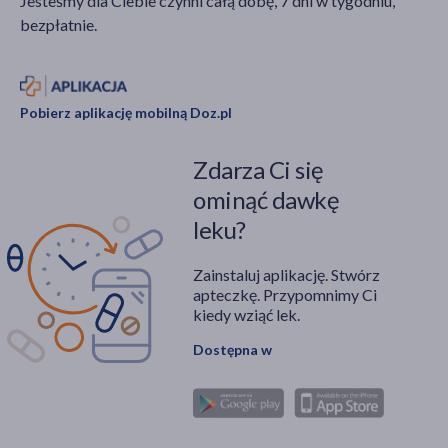
Jesteśmy dla Ciebie czynni całą dobę, 7 dni w tygodniu,
bezpłatnie.
Pobierz aplikację mobilną Doz.pl
Zdarza Ci się
ominąć dawkę
leku?
Zainstaluj aplikację. Stwórz
apteczkę. Przypomnimy Ci
kiedy wziąć lek.
Dostępna w