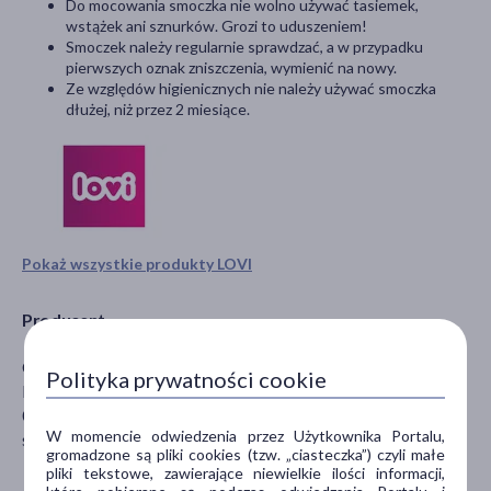
Do mocowania smoczka nie wolno używać tasiemek,
wstążek ani sznurków. Grozi to uduszeniem!
Smoczek należy regularnie sprawdzać, a w przypadku
pierwszych oznak zniszczenia, wymienić na nowy.
Ze względów higienicznych nie należy używać smoczka
dłużej, niż przez 2 miesiące.
Pokaż wszystkie produkty LOVI
Producent
Canpol Sp. z o. o.
Polityka prywatności cookie
Puławska 430
02-884 Warszawa
W momencie odwiedzenia przez Użytkownika Portalu,
sklep@canpolbabies.com
gromadzone są pliki cookies (tzw. „ciasteczka”) czyli małe
pliki tekstowe, zawierające niewielkie ilości informacji,