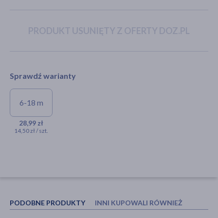
PRODUKT USUNIĘTY Z OFERTY DOZ.PL
akijażu
Sprawdź warianty
Hit
6-18 m
Lovi I Love, smoczek
uspokajający, dynamiczny, 6-
28,99 zł
14,50 zł / szt.
18 miesięcy, 2 szt.
28,99 zł
PODOBNE PRODUKTY
INNI KUPOWALI RÓWNIEŻ