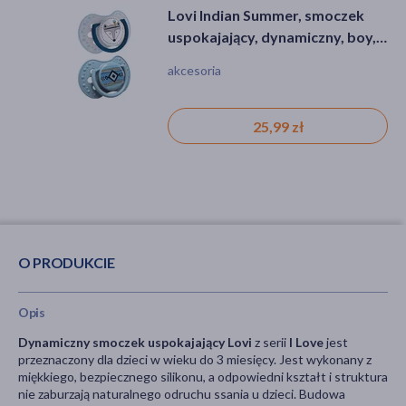
Lovi Indian Summer, smoczek
Ziaja 50+, krem nawilżający,
uspokajający, dynamiczny, boy,
naprawczy z ceramidami SPF 6,
0-3 miesiące, 2 szt.
50 ml
akcesoria
krem, suchość, zmarszczki,
zaczerwienienie, wiotkość skóry, dla
wegan
25,99 zł
15,19 zł
O PRODUKCIE
Opis
Dynamiczny smoczek uspokajający Lovi
z serii
I Love
jest
przeznaczony dla dzieci w wieku do 3 miesięcy. Jest wykonany z
miękkiego, bezpiecznego silikonu, a odpowiedni kształt i struktura
nie zaburzają naturalnego odruchu ssania u dzieci. Budowa