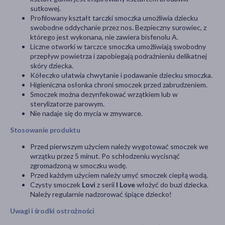
sutkowej.
Profilowany kształt tarczki smoczka umożliwia dziecku
swobodne oddychanie przez nos. Bezpieczny surowiec, z
którego jest wykonana, nie zawiera bisfenolu A.
Liczne otworki w tarczce smoczka umożliwiają swobodny
przepływ powietrza i zapobiegają podrażnieniu delikatnej
skóry dziecka.
Kółeczko ułatwia chwytanie i podawanie dziecku smoczka.
Higieniczna osłonka chroni smoczek przed zabrudzeniem.
Smoczek można dezynfekować wrzątkiem lub w
sterylizatorze parowym.
Nie nadaje się do mycia w zmywarce.
Stosowanie produktu
Przed pierwszym użyciem należy wygotować smoczek we
wrzątku przez 5 minut. Po schłodzeniu wycisnąć
zgromadzoną w smoczku wodę.
Przed każdym użyciem należy umyć smoczek ciepłą wodą.
Czysty smoczek
Lovi
z serii
I Love
włożyć do buzi dziecka.
Należy regularnie nadzorować śpiące dziecko!
Uwagi i środki ostrożności