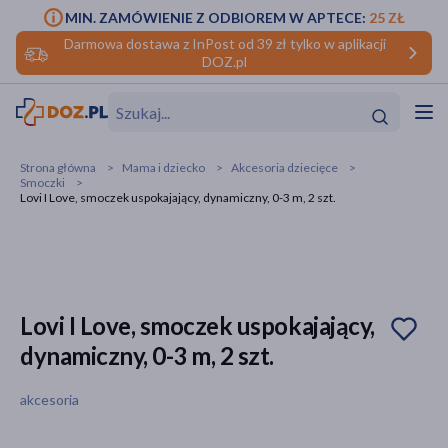
MIN. ZAMÓWIENIE Z ODBIOREM W APTECE:
25 ZŁ
Darmowa dostawa z InPost od 39 zł tylko w aplikacji
DOZ.pl
w
Hit
Hit
Strona główna
Mama i dziecko
Akcesoria dziecięce
Smoczki
ofory
Lovi I Love, smoczek uspokajający, dynamiczny, 0-3 m, 2 szt.
do makijażu
dzieci
ść
Hit
Hit
ące
rmową
kijażu
Lovi I Love, smoczek uspokajający,
ść
Hit
dynamiczny, 0-3 m, 2 szt.
w
Hit
Hit
akcesoria
ść
Hit