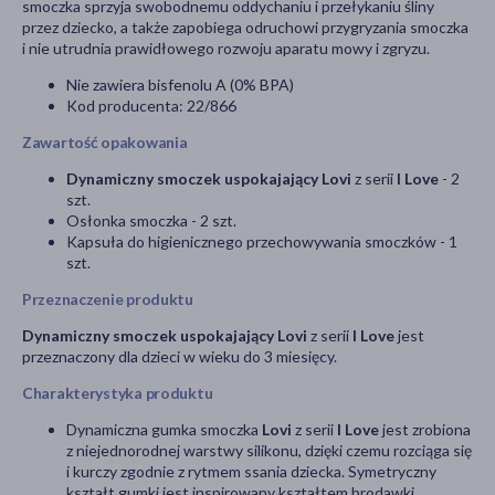
smoczka sprzyja swobodnemu oddychaniu i przełykaniu śliny
przez dziecko, a także zapobiega odruchowi przygryzania smoczka
i nie utrudnia prawidłowego rozwoju aparatu mowy i zgryzu.
Nie zawiera bisfenolu A (0% BPA)
Kod producenta: 22/866
Zawartość opakowania
Dynamiczny smoczek uspokajający Lovi
z serii
I Love
- 2
szt.
Osłonka smoczka - 2 szt.
Kapsuła do higienicznego przechowywania smoczków - 1
szt.
Przeznaczenie produktu
Dynamiczny smoczek uspokajający Lovi
z serii
I Love
jest
przeznaczony dla dzieci w wieku do 3 miesięcy.
Charakterystyka produktu
Dynamiczna gumka smoczka
Lovi
z serii
I Love
jest zrobiona
z niejednorodnej warstwy silikonu, dzięki czemu rozciąga się
i kurczy zgodnie z rytmem ssania dziecka. Symetryczny
kształt gumki jest inspirowany kształtem brodawki