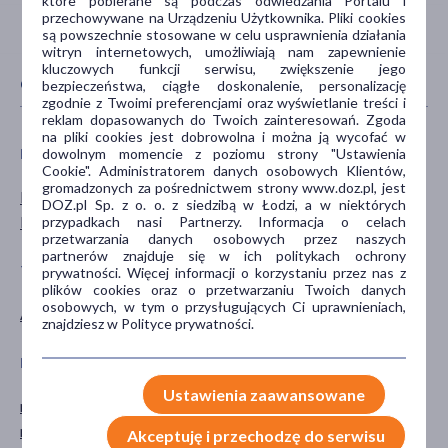
które pobierane są podczas odwiedzania Portalu i
przechowywane na Urządzeniu Użytkownika. Pliki cookies
są powszechnie stosowane w celu usprawnienia działania
witryn internetowych, umożliwiają nam zapewnienie
kluczowych funkcji serwisu, zwiększenie jego
CECHY PRODUKTU
bezpieczeństwa, ciągłe doskonalenie, personalizację
zgodnie z Twoimi preferencjami oraz wyświetlanie treści i
reklam dopasowanych do Twoich zainteresowań. Zgoda
na pliki cookies jest dobrowolna i można ją wycofać w
dowolnym momencie z poziomu strony "Ustawienia
PŁEĆ
WIEK
Cookie". Administratorem danych osobowych Klientów,
gromadzonych za pośrednictwem strony www.doz.pl, jest
Mężczyzna
dla dzieci
DOZ.pl Sp. z o. o. z siedzibą w Łodzi, a w niektórych
Kobieta
0-6 miesięcy
przypadkach nasi Partnerzy. Informacja o celach
przetwarzania danych osobowych przez naszych
partnerów znajduje się w ich politykach ochrony
TYP PRODUKTU
SPECYFIKA
prywatności. Więcej informacji o korzystaniu przez nas z
plików cookies oraz o przetwarzaniu Twoich danych
osobowych, w tym o przysługujących Ci uprawnieniach,
Akcesoria
Bez BPA
znajdziesz w Polityce prywatności.
PORA STOSOWANIA
SPOSÓB APLIKACJI
Ustawienia zaawansowane
na dzień
w jamie ustnej
na noc
Akceptuję i przechodzę do serwisu