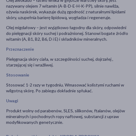
Olej awokado – łatwo wnika w głębsze warstwy skóry, jest
nazywany olejem 7 witamin (A-B-D-E-H-K-PP), silnie nawilża,
ożywia naskórek, wykazuje dużą zgodność z naturalnymi lipidami
skóry, uzupełnia barierę lipidową, wygładza i regeneruje.
Olej migdałowy – jest wyjątkowo łagodny dla skóry, odpowiedni
do pielęgnacji skóry suchej i podrażnionej. Stanowi bogate źródło
witamin (A, B1, B2, B6, D i E) i składników mineralnych.
Przeznaczenie
Pielęgnacja skóry ciała, w szczególności suchej, dojrzałej ,
starzejącej się i wrażliwej.
Stosowanie
Stosować 1-2 razy w tygodniu. Wmasować kolistymi ruchami w
wilgotną skórę. Po zabiegu dokładnie spłukać.
Uwagi
Produkt wolny od parabenów, SLES, silikonów, ftalanów, olejów
mineralnych i pochodnych ropy naftowej, substancji z upraw
modyfikowanych genetycznie.