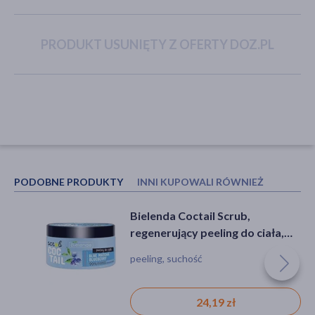
PRODUKT USUNIĘTY Z OFERTY DOZ.PL
akijażu
Hit
PODOBNE PRODUKTY
INNI KUPOWALI RÓWNIEŻ
Bielenda Coctail Scrub,
ZIELNIK DOZ Melisa, cukierki
regenerujący peeling do ciała,
ziołowe, 60 g
blue matcha + blueberry, 350 g
peeling, suchość
cukierki, nadzienie, melisa, witamina C
24,19 zł
5,99 zł