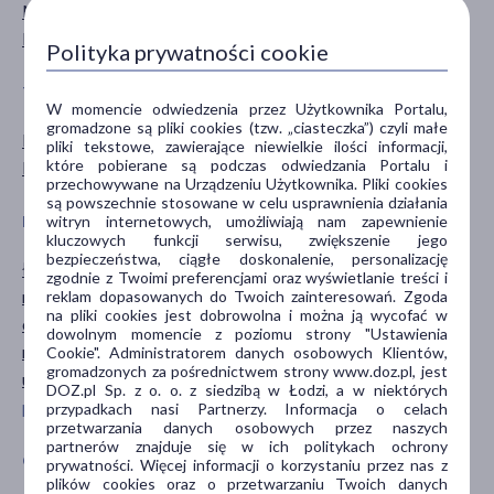
Mężczyzna
dla dorosłych
Kobieta
Polityka prywatności cookie
TYP PRODUKTU
POSTAĆ
W momencie odwiedzenia przez Użytkownika Portalu,
gromadzone są pliki cookies (tzw. „ciasteczka”) czyli małe
Kosmetyk
peeling
pliki tekstowe, zawierające niewielkie ilości informacji,
które pobierane są podczas odwiedzania Portalu i
Produkt roślinny
przechowywane na Urządzeniu Użytkownika. Pliki cookies
są powszechnie stosowane w celu usprawnienia działania
witryn internetowych, umożliwiają nam zapewnienie
DZIAŁANIE/WŁAŚCIWOŚCI
PROBLEM
kluczowych funkcji serwisu, zwiększenie jego
bezpieczeństwa, ciągłe doskonalenie, personalizację
łagodzące
suchość
zgodnie z Twoimi preferencjami oraz wyświetlanie treści i
nawilżające
reklam dopasowanych do Twoich zainteresowań. Zgoda
na pliki cookies jest dobrowolna i można ją wycofać w
odżywcze
dowolnym momencie z poziomu strony "Ustawienia
regenerujące
Cookie". Administratorem danych osobowych Klientów,
gromadzonych za pośrednictwem strony www.doz.pl, jest
ujędrniające
DOZ.pl Sp. z o. o. z siedzibą w Łodzi, a w niektórych
pokaż więcej ...
przypadkach nasi Partnerzy. Informacja o celach
przetwarzania danych osobowych przez naszych
partnerów znajduje się w ich politykach ochrony
GŁÓWNY SKŁADNIK
CZĘŚĆ CIAŁA
prywatności. Więcej informacji o korzystaniu przez nas z
plików cookies oraz o przetwarzaniu Twoich danych