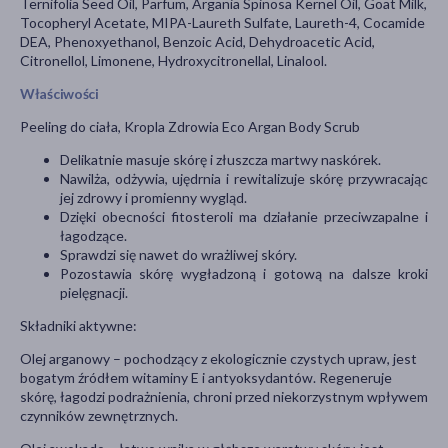
Ternifolia Seed Oil, Parfum, Argania Spinosa Kernel Oil, Goat Milk,
Tocopheryl Acetate, MIPA-Laureth Sulfate, Laureth-4, Cocamide
DEA, Phenoxyethanol, Benzoic Acid, Dehydroacetic Acid,
Citronellol, Limonene, Hydroxycitronellal, Linalool.
Właściwości
Peeling do ciała, Kropla Zdrowia Eco Argan Body Scrub
Delikatnie masuje skórę i złuszcza martwy naskórek.
Nawilża, odżywia, ujędrnia i rewitalizuje skórę przywracając
jej zdrowy i promienny wygląd.
Dzięki obecności fitosteroli ma działanie przeciwzapalne i
łagodzące.
Sprawdzi się nawet do wrażliwej skóry.
Pozostawia skórę wygładzoną i gotową na dalsze kroki
pielęgnacji.
Składniki aktywne:
Olej arganowy – pochodzący z ekologicznie czystych upraw, jest
bogatym źródłem witaminy E i antyoksydantów. Regeneruje
skórę, łagodzi podrażnienia, chroni przed niekorzystnym wpływem
czynników zewnętrznych.