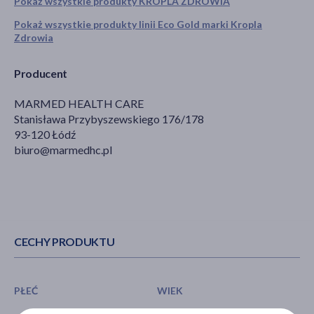
Pokaż wszystkie produkty KROPLA ZDROWIA
Pokaż wszystkie produkty linii Eco Gold marki Kropla
Zdrowia
Producent
MARMED HEALTH CARE
Stanisława Przybyszewskiego 176/178
93-120 Łódź
biuro@marmedhc.pl
CECHY PRODUKTU
PŁEĆ
WIEK