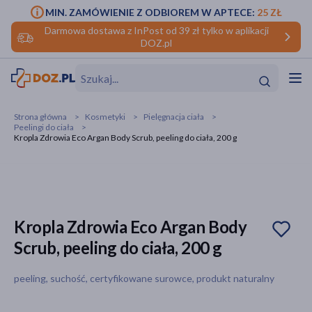
MIN. ZAMÓWIENIE Z ODBIOREM W APTECE:
25 ZŁ
Darmowa dostawa z InPost od 39 zł tylko w aplikacji
DOZ.pl
w
Hit
Hit
Strona główna
Kosmetyki
Pielęgnacja ciała
Peelingi do ciała
ofory
Kropla Zdrowia Eco Argan Body Scrub, peeling do ciała, 200 g
do makijażu
dzieci
ść
Hit
Hit
ące
rmową
kijażu
Kropla Zdrowia Eco Argan Body
ść
Hit
Scrub, peeling do ciała, 200 g
w
Hit
Hit
peeling, suchość, certyfikowane surowce, produkt naturalny
ść
Hit