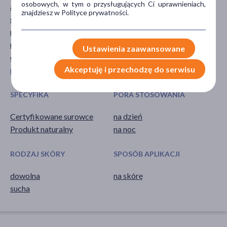
osobowych, w tym o przysługujących Ci uprawnieniach,
awokado
skóra
znajdziesz w Polityce prywatności.
glicyna
macadamia
migdały
Ustawienia zaawansowane
olej arganowy
Akceptuję i przechodzę do serwisu
pokaż więcej ...
SPECYFIKA
PORA STOSOWANIA
Certyfikowane surowce
na dzień
Produkt naturalny
na noc
RODZAJ SKÓRY
SPOSÓB APLIKACJI
dowolna
na skórę
sucha