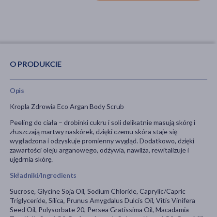
O PRODUKCIE
Opis
Kropla Zdrowia Eco Argan Body Scrub
Peeling do ciała – drobinki cukru i soli delikatnie masują skórę i
złuszczają martwy naskórek, dzięki czemu skóra staje się
wygładzona i odzyskuje promienny wygląd. Dodatkowo, dzięki
zawartości oleju arganowego, odżywia, nawilża, rewitalizuje i
ujędrnia skórę.
Składniki/Ingredients
Sucrose, Glycine Soja Oil, Sodium Chloride, Caprylic/Capric
Triglyceride, Silica, Prunus Amygdalus Dulcis Oil, Vitis Vinifera
Seed Oil, Polysorbate 20, Persea Gratissima Oil, Macadamia