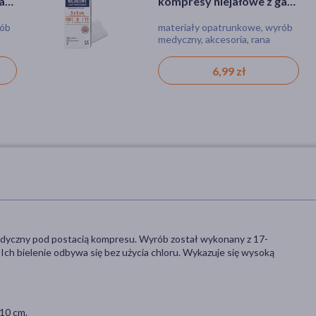
azy
kompresy niejałowe z gazy
uspokajający 100%
e,
bawełnianej, 17-nitkowe,
silikonowy symetryczny,
rób
a
materiały opatrunkowe, wyrób
środki higieniczne, akcesoria,
7,5
8-warstwowe, 5 cm x 5 cm,
0-6 m, biały, 1 szt.
medyczny, akcesoria, rana
bez BPA
100 szt.
10,39 zł
6,99 zł
dyczny pod postacią kompresu. Wyrób został wykonany z 17-
Ich bielenie odbywa się bez użycia chloru. Wykazuje się wysoką
10 cm.