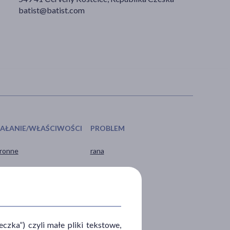
batist@batist.com
IAŁANIE/WŁAŚCIWOŚCI
PROBLEM
ronne
rana
zka”) czyli małe pliki tekstowe,