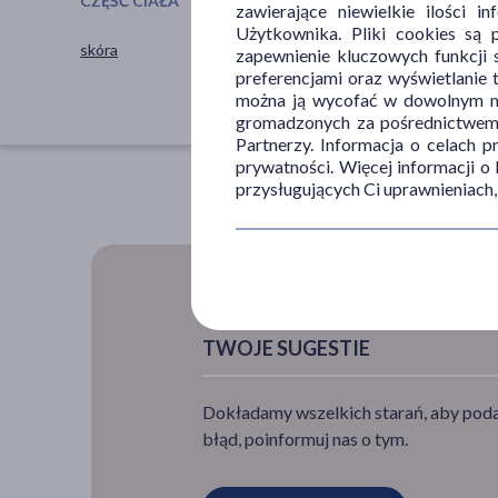
CZĘŚĆ CIAŁA
PORA STOSOWANIA
zawierające niewielkie ilości 
Użytkownika. Pliki cookies są 
skóra
na dzień
zapewnienie kluczowych funkcji s
preferencjami oraz wyświetlanie 
na noc
można ją wycofać w dowolnym mo
gromadzonych za pośrednictwem s
Partnerzy. Informacja o celach 
prywatności. Więcej informacji o
przysługujących Ci uprawnieniach,
TWOJE SUGESTIE
Dokładamy wszelkich starań, aby podan
błąd, poinformuj nas o tym.