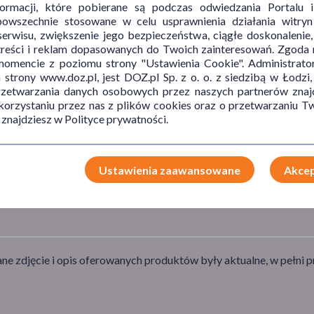
SPOSÓB APLIKACJI
AKCESORIA
informacji, które pobierane są podczas odwiedzania Portal
powszechnie stosowane w celu usprawnienia działania witryn
na skórę
kompres
erwisu, zwiększenie jego bezpieczeństwa, ciągłe doskonalenie
treści i reklam dopasowanych do Twoich zainteresowań. Zgoda n
mencie z poziomu strony "Ustawienia Cookie". Administrat
trony www.doz.pl, jest DOZ.pl Sp. z o. o. z siedzibą w Łodzi,
przetwarzania danych osobowych przez naszych partnerów znajd
 korzystaniu przez nas z plików cookies oraz o przetwarzaniu
 znajdziesz w Polityce prywatności.
Ustawienia zaawansowane
Akcep
e zdjęcie i opis oferowanych produktów były aktualne, w pełni p