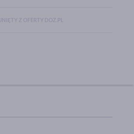
NIĘTY Z OFERTY DOZ.PL
Canpol Babies, miseczka