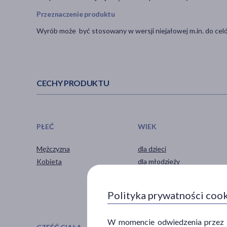
Przeznaczenie produktu
Wyrób może być stosowany w wersji niejałowej m.in. do cel
CECHY PRODUKTU
PŁEĆ
WIEK
Mężczyzna
dla dzieci
Kobieta
dla młodzieży
dla dorosłych
dla seniorów
Polityka prywatności coo
W momencie odwiedzenia przez Uż