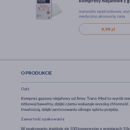
kompresy niejałowe z g
emulsja dla skóry
bawełnianej, 17-nitkow
normalnej i suchej, refill,
materiały opatrunkowe, wy
emulsja, suchość, egzema, dl
8-warstwowe, 7,5 cm x 
473 ml
medyczny, akcesoria, rana
alergików, bez substancji
cm, 100 szt.
zapachowych
47,79 zł
9,99 zł
O PRODUKCIE
Opis
Kompres gazowy niejałowy od firmy Trans-Med to wyrób me
nitkowej bawełny, dzięki czemu wykazuje wysoką chłonność. 
trwałością, dzięki zastosowaniu silnego splotu przędzy.
Zawartość opakowania
W opakowaniu znajduje się 100 kompresów o wymiarach 10x