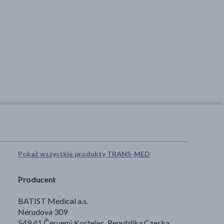
silikonowa z przyssawką,
330 ml, beżowa, 1 szt.
środki higieniczne, akcesoria,
BLW, rozszerzanie diety
23,49 zł
Pokaż wszystkie produkty TRANS-MED
Producent
BATIST Medical a.s.
Nerudova 309
549 41 Červený Kostelec, Republika Czeska