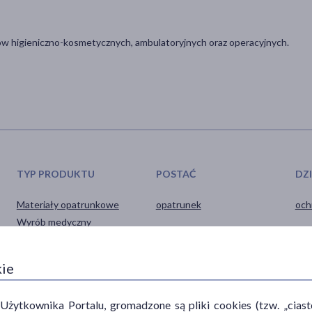
ów higieniczno-kosmetycznych, ambulatoryjnych oraz operacyjnych.
TYP PRODUKTU
POSTAĆ
DZ
Materiały opatrunkowe
opatrunek
och
Wyrób medyczny
kie
ytkownika Portalu, gromadzone są pliki cookies (tzw. „ciastec