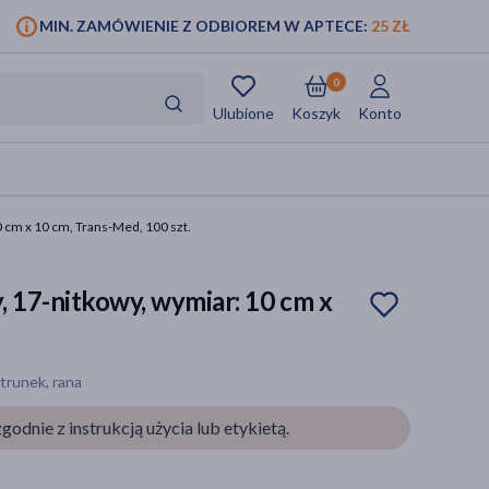
MIN. ZAMÓWIENIE Z ODBIOREM W APTECE:
25 ZŁ
0
Ulubione
Koszyk
Konto
 cm x 10 cm, Trans-Med, 100 szt.
 17-nitkowy, wymiar: 10 cm x
trunek, rana
godnie z instrukcją użycia lub etykietą.