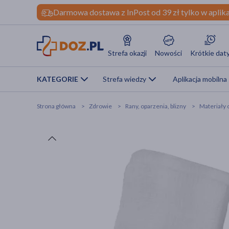
Darmowa dostawa z InPost od 39 zł tylko w aplika
Strefa okazji
Nowości
Krótkie dat
KATEGORIE
Strefa wiedzy
Aplikacja mobilna
Strona główna
Zdrowie
Rany, oparzenia, blizny
Materiały