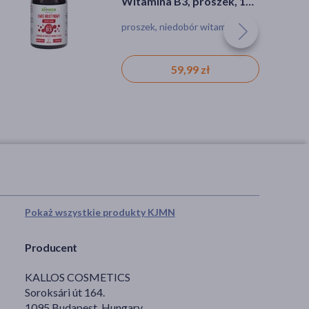
Witamina B3, proszek, 120
g
proszek, niedobór witamin
59,99 zł
Pokaż wszystkie produkty KJMN
Producent
KALLOS COSMETICS
Soroksári út 164.
1095 Budapest, Hungary