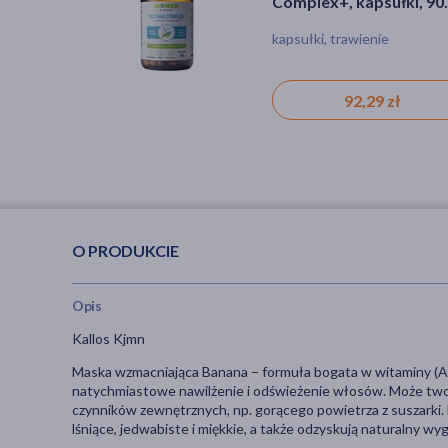
Complex+, kapsułki, 90
szt.
kapsułki, trawienie
92,29 zł
O PRODUKCIE
Opis
Kallos Kjmn
Maska wzmacniająca Banana – formuła bogata w witaminy (A, B1
natychmiastowe nawilżenie i odświeżenie włosów. Może two
czynników zewnętrznych, np. gorącego powietrza z suszarki. 
lśniące, jedwabiste i miękkie, a także odzyskują naturalny wy