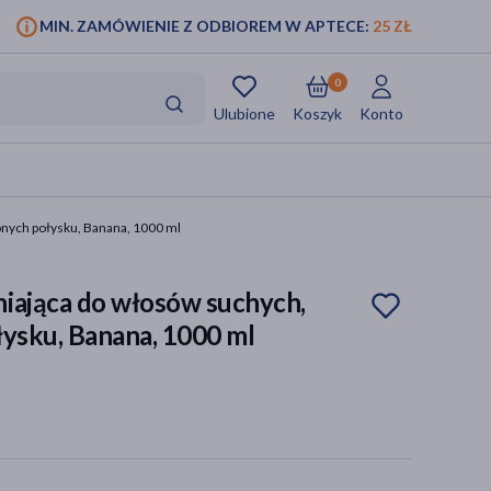
MIN. ZAMÓWIENIE Z ODBIOREM W APTECE:
25 ZŁ
0
Ulubione
Koszyk
Konto
onych połysku, Banana, 1000 ml
iająca do włosów suchych,
łysku, Banana, 1000 ml