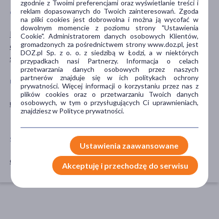
zgodnie z Twoimi preferencjami oraz wyświetlanie treści i
reklam dopasowanych do Twoich zainteresowań. Zgoda
GŁÓWNY SKŁADNIK
CZĘŚĆ CIAŁA
na pliki cookies jest dobrowolna i można ją wycofać w
dowolnym momencie z poziomu strony "Ustawienia
karczoch
wątroba
Cookie". Administratorem danych osobowych Klientów,
gromadzonych za pośrednictwem strony www.doz.pl, jest
ostropest
DOZ.pl Sp. z o. o. z siedzibą w Łodzi, a w niektórych
sylimaryna
przypadkach nasi Partnerzy. Informacja o celach
przetwarzania danych osobowych przez naszych
partnerów znajduje się w ich politykach ochrony
UKŁADY NARZĄDOWE
PORA STOSOWANIA
prywatności. Więcej informacji o korzystaniu przez nas z
plików cookies oraz o przetwarzaniu Twoich danych
osobowych, w tym o przysługujących Ci uprawnieniach,
układ pokarmowy
na dzień
znajdziesz w Polityce prywatności.
na noc
SPOSÓB APLIKACJI
Ustawienia zaawansowane
doustne
Akceptuję i przechodzę do serwisu