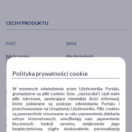
CECHY PRODUKTU
PŁEĆ
WIEK
Mężczyzna
dla dorosłych
Kobieta
Polityka prywatności cookie
TYP PRODUKTU
POSTAĆ
W momencie odwiedzenia przez Użytkownika Portalu,
Suplement diety
tabletka
gromadzone są pliki cookies (tzw. „ciasteczka”) czyli małe
pliki tekstowe, zawierające niewielkie ilości informacji,
które pobierane są podczas odwiedzania Portalu i
DZIAŁANIE/WŁAŚCIWOŚCI
PROBLEM
przechowywane na Urządzeniu Użytkownika. Pliki cookies
są powszechnie stosowane w celu usprawnienia działania
wspomagające
trawienie
witryn internetowych, umożliwiają nam zapewnienie
kluczowych funkcji serwisu, zwiększenie jego
wzmacniające
bezpieczeństwa, ciągłe doskonalenie, personalizację