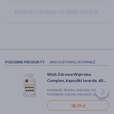
PRODUKT USUNIĘTY Z OFERTY DOZ.PL
akijażu
Hit
PODOBNE PRODUKTY
INNI KUPOWALI RÓWNIEŻ
Wish Zdrowa Wątroba
Health Labs Glucose Control+,
Complex, kapsułki twarde, 60
kapsułki, 90 szt.
szt.
trawienie, detoks, wątroba, ornityna,
kapsułki
fosfolipidy sojowe, karczoch, ostropest
plamisty, cholina,
122,99 zł
38,29 zł