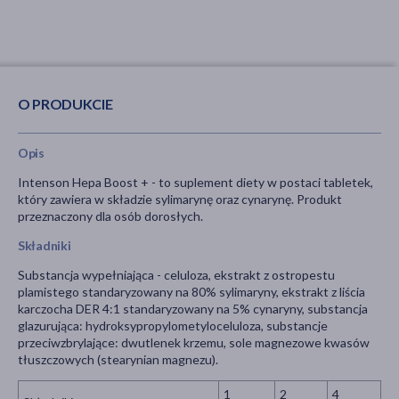
O PRODUKCIE
Opis
Intenson Hepa Boost + - to suplement diety w postaci tabletek,
który zawiera w składzie sylimarynę oraz cynarynę. Produkt
przeznaczony dla osób dorosłych.
Składniki
Substancja wypełniająca - celuloza, ekstrakt z ostropestu
plamistego standaryzowany na 80% sylimaryny, ekstrakt z liścia
karczocha DER 4:1 standaryzowany na 5% cynaryny, substancja
glazurująca: hydroksypropylometyloceluloza, substancje
przeciwzbrylające: dwutlenek krzemu, sole magnezowe kwasów
tłuszczowych (stearynian magnezu).
1
2
4