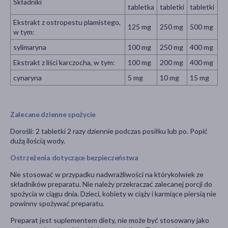
Składniki
tabletka
tabletki
tabletki
Ekstrakt z ostropestu plamistego,
125 mg
250 mg
500 mg
w tym:
sylimaryna
100 mg
250 mg
400 mg
Ekstrakt z liści karczocha, w tym:
100 mg
200 mg
400 mg
cynaryna
5 mg
10 mg
15 mg
Zalecane dzienne spożycie
Dorośli: 2 tabletki 2 razy dziennie podczas posiłku lub po. Popić
dużą ilością wody.
Ostrzeżenia dotyczące bezpieczeństwa
Nie stosować w przypadku nadwrażliwości na którykolwiek ze
składników preparatu. Nie należy przekraczać zalecanej porcji do
spożycia w ciągu dnia. Dzieci, kobiety w ciąży i karmiące piersią nie
powinny spożywać preparatu.
Preparat jest suplementem diety, nie może być stosowany jako