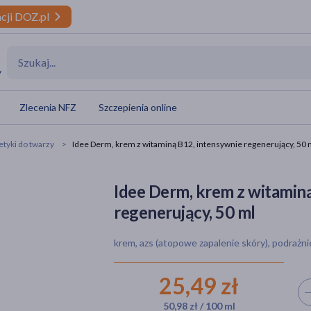
cji DOZ.pl
y
Zlecenia NFZ
Szczepienia online
yki do twarzy
Idee Derm, krem z witaminą B12, intensywnie regenerujący, 50 
Idee Derm, krem z witamin
regenerujący, 50 ml
krem, azs (atopowe zapalenie skóry), podrażni
25,49 zł
Wyb
50,98 zł / 100 ml