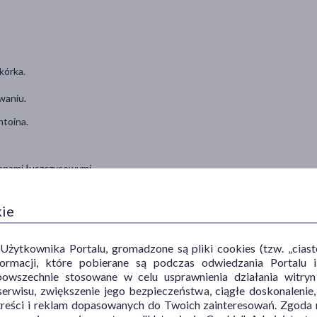
kórka.
waniu.
ntoina.
mianami łuszczycowymi.
kie
uszoną skórę twarzy. Podczas nakładania omijaj okolice oczu.
ytkownika Portalu, gromadzone są pliki cookies (tzw. „ciastec
informacji, które pobierane są podczas odwiedzania Portal
powszechnie stosowane w celu usprawnienia działania witryn
erwisu, zwiększenie jego bezpieczeństwa, ciągłe doskonalenie
treści i reklam dopasowanych do Twoich zainteresowań. Zgoda n