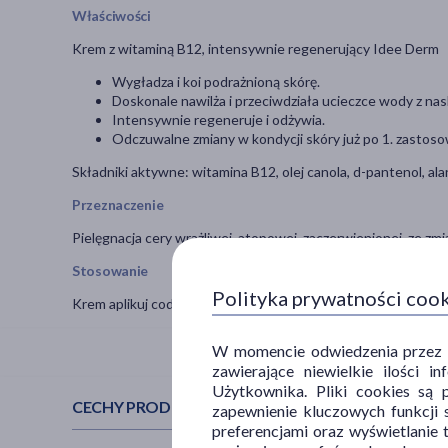
Właściwości
Krem z witaminą B12, intensywnie regenerujący Idee Derm
Wygładza i koi podrażnioną skórę.
Doskonale nawilża i przeciwdziała ucieczce wody z nas
Intensywnie regeneruje i odżywia.
Odczuwalne zmiany w kondycji skóry już po 1. zastoso
Składniki aktywne: witamina B12, olej canola, d-pantenol, ala
Przeznaczenie
Pielęgnacja cery wrażliwej, atopowej, zaczerwienionej, ze z
Stosowanie
Polityka prywatności coo
Krem aplikuj codziennie rano i wieczorem na oczyszczoną i os
W momencie odwiedzenia przez Uż
zawierające niewielkie ilości 
Użytkownika. Pliki cookies są 
CECHY PRODUKTU
zapewnienie kluczowych funkcji s
preferencjami oraz wyświetlanie 