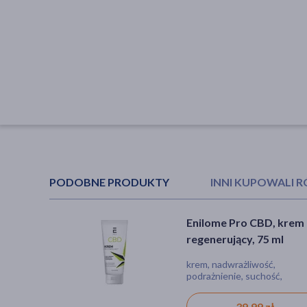
PODOBNE PRODUKTY
INNI KUPOWALI 
Enilome Pro CBD, krem
Ideepharm Ideederm,
regenerujący, 75 ml
krem-opatrunek do rąk
regenerujący, 75 ml
krem, nadwrażliwość,
krem, azs (atopowe zapaleni
podrażnienie, suchość,
skóry), łuszczyca, podrażnien
zaczerwienienie
suchość
39,99 zł
16,69 zł